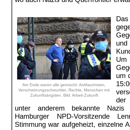
.
Das
geg
Gege
und
Kun
Um 1
Geg
um 
15
Am Ende waren alle gemischt: Antifaschisten,
Verschwörungsschwurbler, Rechte, Menschen mit
vers
Zukunftsängsten. Bild: Arbeit-Zukunft
der
unter anderem bekannte Nazis w
Hamburger NPD-Vorsitzende Len
Stimmung war aufgeheizt, einzelne An