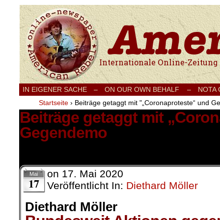
Internationale Onlinezeitung für Frieden
IN EIGENER SACHE
–
ON OUR OWN BEHALF –
NOTA
Startseite
›
Beiträge getaggt mit "„Coronaproteste“ und 
Beiträge getaggt mit „Coro
Gegendemo
1 Ergebnis.
on
17. Mai 2020
Mai
17
Veröffentlicht In:
Diethard Möller
Diethard Möller