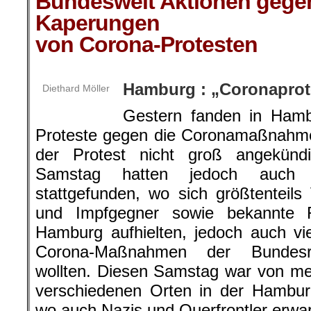
Bundesweit Aktionen gegen
Kaperungen
von Corona-Protesten
.
Hamburg : „Coronapro
Diethard Möller
Gestern fanden in Hamb
Proteste gegen die Coronamaßnahmen
der Protest nicht groß angekünd
Samstag hatten jedoch auch 
stattgefunden, wo sich größtenteils
und Impfgegner sowie bekannte
Hamburg aufhielten, jedoch auch vi
Corona-Maßnahmen der Bundesre
wollten. Diesen Samstag war von m
verschiedenen Orten in der Hambur
wo auch Nazis und Querfrontler erwar