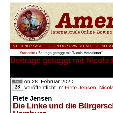
Internationale Onlinezeitung für Frieden
IN EIGENER SACHE
–
ON OUR OWN BEHALF –
NOTA
Startseite
›
Beiträge getaggt mit "Nicola Hofediener"
Beiträge getaggt mit Nicola
1 Ergebnis.
on
28. Februar 2020
Feb.
28
Veröffentlicht In:
Fiete Jensen
,
Nicol
Fiete Jensen
Die Linke und die Bürgersc