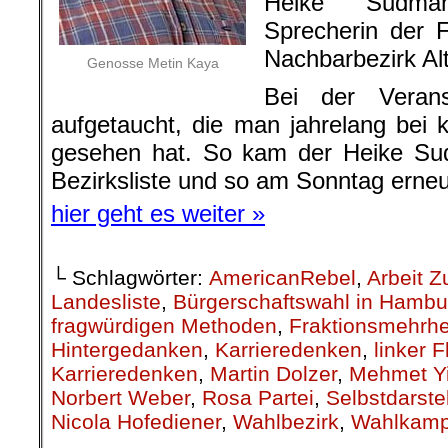
Heike Sudmann
Sprecherin der F
Nachbarbezirk Alt
Genosse Metin Kaya
Bei der Verans
aufgetaucht, die man jahrelang bei
gesehen hat. So kam der Heike Sud
Bezirksliste und so am Sonntag erneu
hier geht es weiter »
└ Schlagwörter:
AmericanRebel
,
Arbeit Z
Landesliste
,
Bürgerschaftswahl in Hambu
fragwürdigen Methoden
,
Fraktionsmehrhe
Hintergedanken
,
Karrieredenken
,
linker F
Karrieredenken
,
Martin Dolzer
,
Mehmet Yi
Norbert Weber
,
Rosa Partei
,
Selbstdarste
Nicola Hofediener
,
Wahlbezirk
,
Wahlkamp