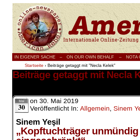
Internationale Onlinezeitung für Frieden
IN EIGENER SACHE
–
ON OUR OWN BEHALF –
NOTA
Startseite
›
Beiträge getaggt mit "Necla Kelek"
Beiträge getaggt mit Necla 
1 Ergebnis.
on
30. Mai 2019
Mai
30
Veröffentlicht In:
Allgemein
,
Sinem Ye
Sinem Yeşil
„Kopftuchträger unmündig 