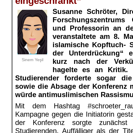
eingeschränkt“
Susanne Schröter, Dir
Forschungszentrums 
und Professorin an der
veranstaltete am 8. M
islamische Kopftuch-
der Unterdrückung“ e
Sinem Yeşil
kurz nach der Verk
hagelte es an Kritik
Studierender forderte sogar di
sowie die Absage der Konferenz 
würde antimuslimischen Rassismus
Mit dem Hashtag #schroeter_ra
Kampagne gegen die Initiatorin gestar
der Konferenz sorgte zunächst
Studierenden. Auffälliger als der Ti