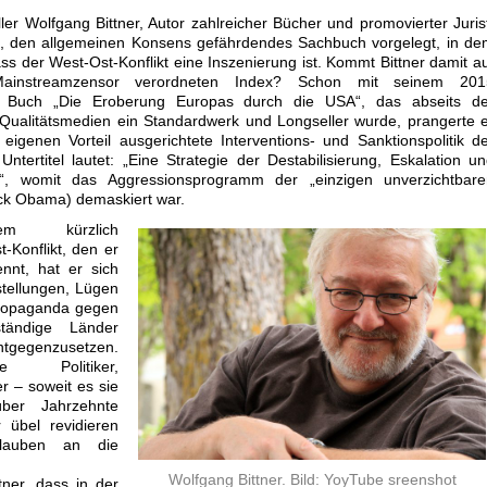
ller Wolfgang Bittner, Autor zahlreicher Bücher und promovierter Juris
s, den allgemeinen Konsens gefährdendes Sachbuch vorgelegt, in d
ass der West-Ost-Konflikt eine Inszenierung ist. Kommt Bittner damit a
instreamzensor verordneten Index? Schon mit seinem 201
n Buch „Die Eroberung Europas durch die USA“, das abseits de
Qualitätsmedien ein Standardwerk und Longseller wurde, prangerte 
f eigenen Vorteil ausgerichtete Interventions- und Sanktionspolitik d
ntertitel lautet: „Eine Strategie der Destabilisierung, Eskalation u
ung“, womit das Aggressionsprogramm der „einzigen unverzichtbare
ck Obama) demaskiert war.
m kürzlich
Konflikt, den er
ennt, hat er sich
tellungen, Lügen
ropaganda gegen
tändige Länder
egenzusetzen.
ne Politiker,
er – soweit es sie
ber Jahrzehnte
 übel revidieren
lauben an die
Wolfgang Bittner. Bild: YoyTube sreenshot
tner, dass in der