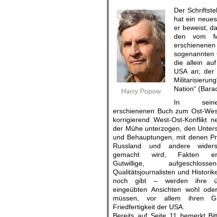
Der Schriftste
hat ein neue
er beweist, d
den vom Ma
erschienene
sogenannten 
die allein au
USA an; der U
Militarisier
Nation“ (Bara
Harry Popow
In seine
erschienenen Buch zum Ost-West-
korrigierend West-Ost-Konflikt n
der Mühe unterzogen, den Unters
und Behauptungen, mit denen P
Russland und andere widers
gemacht wird, Fakten entg
Gutwillige, aufgeschlosse
Qualitätsjournalisten und Historik
noch gibt – werden ihre ü
eingeübten Ansichten wohl oder
müssen, vor allem ihren G
Friedfertigkeit der USA.
Bereits auf Seite 11 bemerkt Bit