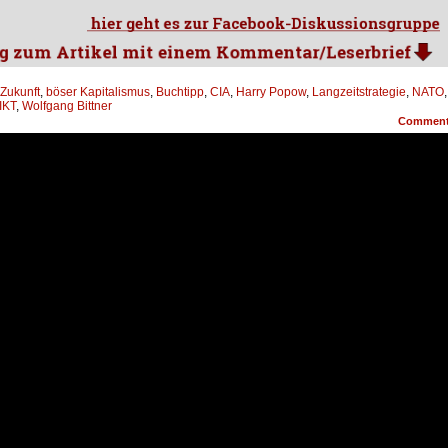
 Zukunft
,
böser Kapitalismus
,
Buchtipp
,
CIA
,
Harry Popow
,
Langzeitstrategie
,
NATO
,
IKT
,
Wolfgang Bittner
Commen