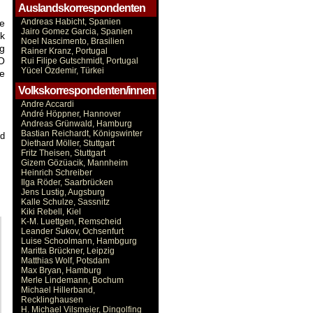
Auslandskorrespondenten
Andreas Habicht, Spanien
he
Jairo Gomez Garcia, Spanien
ik
Noel Nascimento, Brasilien
ng
Rainer Kranz, Portugal
TO
Rui Filipe Gutschmidt, Portugal
Yücel Özdemir, Türkei
e
Volkskorrespondenten/innen
Andre Accardi
André Höppner, Hannover
Andreas Grünwald, Hamburg
Bastian Reichardt, Königswinter
nd
Diethard Möller, Stuttgart
Fritz Theisen, Stuttgart
Gizem Gözüacik, Mannheim
Heinrich Schreiber
Ilga Röder, Saarbrücken
Jens Lustig, Augsburg
Kalle Schulze, Sassnitz
Kiki Rebell, Kiel
K-M. Luettgen, Remscheid
Leander Sukov, Ochsenfurt
Luise Schoolmann, Hambgurg
Maritta Brückner, Leipzig
Matthias Wolf, Potsdam
Max Bryan, Hamburg
Merle Lindemann, Bochum
Michael Hillerband,
Recklinghausen
H. Michael Vilsmeier, Dingolfing