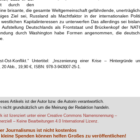
elt durch den
ne brisante, die gesamte Weltgemeinschaft gefährdende, unerträglic
iges Ziel sei, Russland als Machtfaktor in der internationalen Polit
estlichen Kapitalinteressen zu unterwerfen Das allerdings sei bisla
e Aufstellung Deutschlands als Frontstaat und Brückenkopf der NA
rmundung durch Washington habe Formen angenommen, die deutsch
e.
Ost-Konflikt.“ Untertitel: „Inszenierung einer Krise – Hintergründe u
, 20 Abb., 19,90 €, ISBN: 978-3-943007-25-1.
.
ieses Artikels ist der Autor bzw. die Autorin verantwortlich.
 nicht grundsätzlich um die Meinung der Redaktion handeln.
k ist lizenziert unter einer Creative Commons Namensnennung –
rziell – Keine Bearbeitungen 4.0 International Lizenz.
er Journalismus ist nicht kostenlos
 kleine Spenden können helfen Großes zu veröffentlichen!