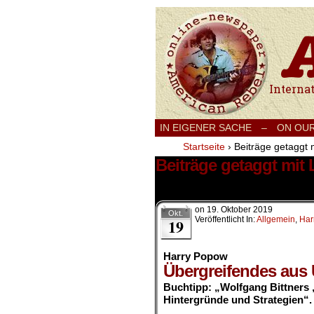
International
IN EIGENER SACHE
–
ON OU
Startseite
›
Beiträge getaggt m
Beiträge getaggt mit 
1 Ergebnis.
on
19. Oktober 2019
Okt.
Veröffentlicht In:
Allgemein
,
Har
19
Harry Popow
Übergreifendes aus
Buchtipp:
„
Wolfgang Bittners 
Hintergründe und Strategien“.
.