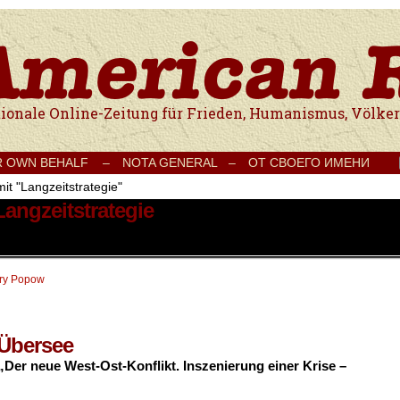
e Onlinezeitung für Frieden, Humanismus, Völkerverständigung und Kul
R OWN BEHALF –
NOTA GENERAL –
ОТ СВОЕГО ИМЕНИ
it "Langzeitstrategie"
Langzeitstrategie
ry Popow
 Übersee
„Der neue West-Ost-Konflikt. Inszenierung einer Krise –