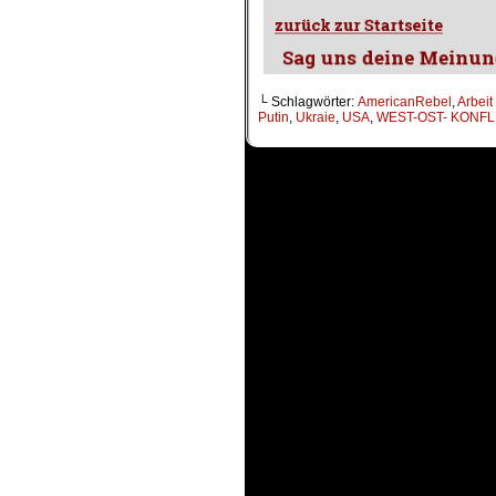
└ Schlagwörter:
AmericanRebel
,
Arbeit
Putin
,
Ukraie
,
USA
,
WEST-OST- KONFL