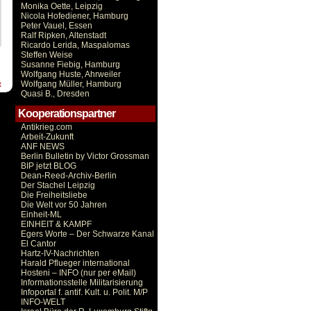
Monika Oette, Leipzig
Nicola Hofediener, Hamburg
Peter Vauel, Essen
Ralf Ripken, Altenstadt
Ricardo Lerida, Maspalomas
Steffen Weise
Susanne Fiebig, Hamburg
Wolfgang Huste, Ahrweiler
Wolfgang Müller, Hamburg
t
Quasi B., Dresden
Kooperationspartner
Antikrieg.com
Arbeit-Zukunft
ANF NEWS
Berlin Bulletin by Victor Grossman
BIP jetzt BLOG
Dean-Reed-Archiv-Berlin
Der Stachel Leipzig
Die Freiheitsliebe
Die Welt vor 50 Jahren
Einheit-ML
EINHEIT & KAMPF
Egers Worte – Der Schwarze Kanal
El Cantor
Hartz-IV-Nachrichten
Harald Pflueger international
Hosteni – INFO (nur per eMail)
Informationsstelle Militarisierung
Infoportal f. antif. Kult. u. Polit. M/P
INFO-WELT