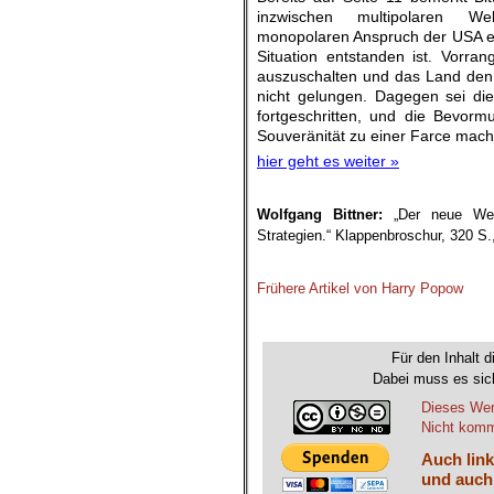
inzwischen multipolaren W
monopolaren Anspruch der USA ei
Situation entstanden ist. Vorrang
auszuschalten und das Land den w
nicht gelungen. Dagegen sei di
fortgeschritten, und die Bevo
Souveränität zu einer Farce mach
hier geht es weiter »
Wolfgang Bittner:
„Der neue West-
Strategien.“ Klappenbroschur, 320 S.
.
Frühere Artikel von Harry Popow
Für den Inhalt d
Dabei muss es sich
Dieses Wer
Nicht komme
Auch link
und auch