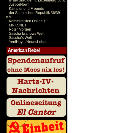
Israel Büro der R. Luxemburg Stiftg.
JusticeNow!
Kämpfer und Freunde
der Spanischen Republik 36/39
e.V.
Kommunisten Online †
LINKSNET
Roter Morgen
Sascha Iwanows Welt
Sascha’s Welt
YeniHayat/NeuesLeben
American Rebel