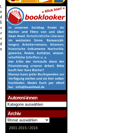
t,
em
uf
5
r
er
er
nd
n
Autoren/-innen
Autoren/-
innen
Archiv
Archiv
2001-2015 /
2016