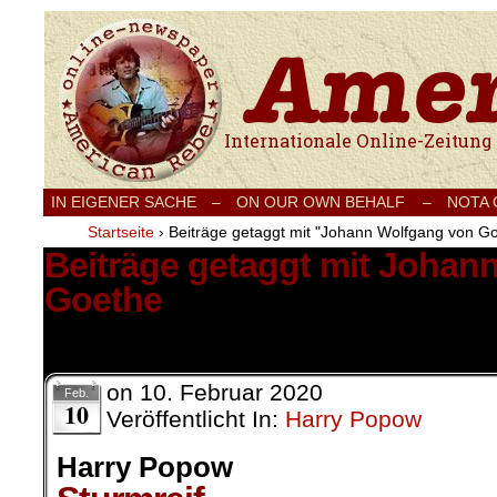
Internationale Onlinezeitung für Frieden
IN EIGENER SACHE
–
ON OUR OWN BEHALF –
NOTA
Startseite
›
Beiträge getaggt mit "Johann Wolfgang von G
Beiträge getaggt mit Johan
Goethe
1 Ergebnis.
on
10. Februar 2020
Feb.
10
Veröffentlicht In:
Harry Popow
Harry Popow