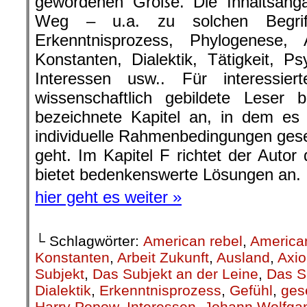
gewordenen Größe. Die Inhaltsang
Weg – u.a. zu solchen Begriff
Erkenntnisprozess, Phylogenese, 
Konstanten, Dialektik, Tätigkeit, Ps
Interessen usw.. Für interessie
wissenschaftlich gebildete Leser 
bezeichnete Kapitel an, in dem es 
individuelle Rahmenbedingungen gesel
geht. Im Kapitel F richtet der Autor
bietet bedenkenswerte Lösungen an.
hier geht es weiter »
└ Schlagwörter:
American rebel
,
America
Konstanten
,
Arbeit Zukunft
,
Ausland
,
Axi
Subjekt
,
Das Subjekt an der Leine
,
Das S
Dialektik
,
Erkenntnisprozess
,
Gefühl
,
gese
Harry Popow
,
Interessen
,
Johann Wolfga