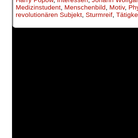
Medizinstudent
,
Menschenbild
,
Motiv
,
Ph
revolutionären Subjekt
,
Sturmreif
,
Tätigke