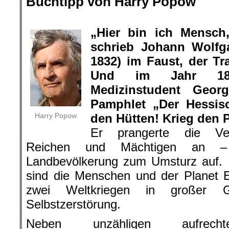
Buchtipp von Harry Popow
.
„Hier bin ich Mensch,
schrieb Johann Wolfg
1832) im Faust, der Tra
Und im Jahr 183
Medizinstudent Geo
Pamphlet „Der Hessis
Harry Popow
den Hütten! Krieg den P
Er prangerte die Ve
Reichen und Mächtigen an –
Landbevölkerung zum Umsturz auf. 
sind die Menschen und der Planet E
zwei Weltkriegen in großer 
Selbstzerstörung.
Neben unzähligen aufrecht