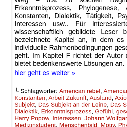
Erkenntnisprozess, Phylogenese, 
Konstanten, Dialektik, Tätigkeit, Ps
Interessen usw.. Für interessie
wissenschaftlich gebildete Leser 
bezeichnete Kapitel an, in dem es 
individuelle Rahmenbedingungen gesel
geht. Im Kapitel F richtet der Autor
bietet bedenkenswerte Lösungen an.
hier geht es weiter »
└ Schlagwörter:
American rebel
,
America
Konstanten
,
Arbeit Zukunft
,
Ausland
,
Axi
Subjekt
,
Das Subjekt an der Leine
,
Das S
Dialektik
,
Erkenntnisprozess
,
Gefühl
,
gese
Harry Popow
,
Interessen
,
Johann Wolfga
Medizinstudent
,
Menschenbild
,
Motiv
,
Ph