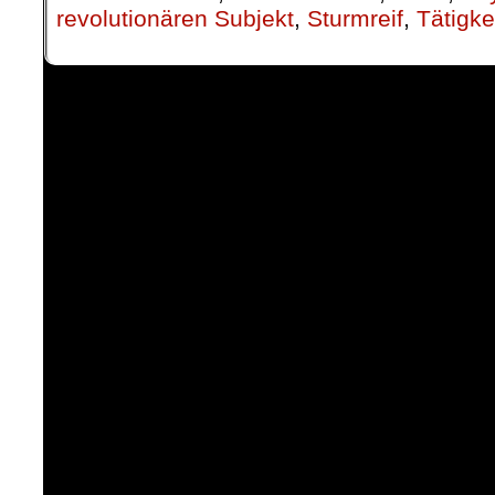
revolutionären Subjekt
,
Sturmreif
,
Tätigke