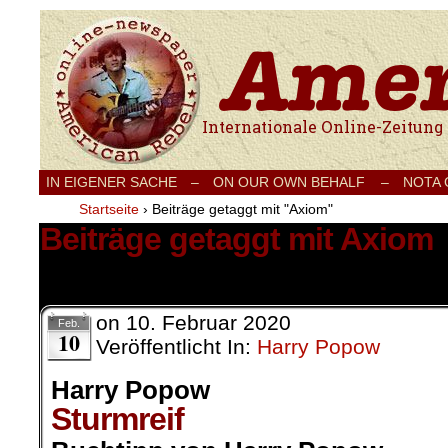
Internationale Onlinezeitung für Frieden
IN EIGENER SACHE
–
ON OUR OWN BEHALF –
NOTA
Startseite
›
Beiträge getaggt mit "Axiom"
Beiträge getaggt mit Axiom
1 Ergebnis.
on
10. Februar 2020
Feb.
10
Veröffentlicht In:
Harry Popow
Harry Popow
Sturmreif