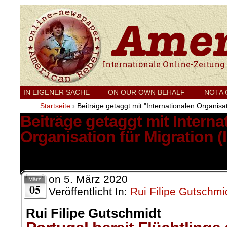
Internationale Onlinezeitung für Frieden
IN EIGENER SACHE
–
ON OUR OWN BEHALF –
NOTA
Startseite
›
Beiträge getaggt mit "Internationalen Organisat
Beiträge getaggt mit Interna
Organisation für Migration 
1 Ergebnis.
on
5. März 2020
März
05
Veröffentlicht In:
Rui Filipe Gutschmi
Rui Filipe Gutschmidt