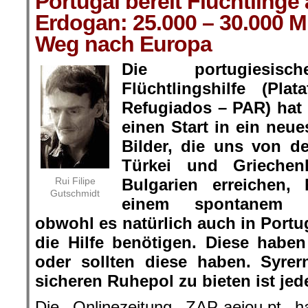
Portugal bereit Flüchtling
Erdogan: 25.000 – 30.000 M
Weg nach Europa
Die portugiesis
Flüchtlingshilfe (Pl
Refugiados – PAR) hat
einen Start in ein neu
Bilder, die uns von d
Türkei und Griechen
Rui Filipe
Bulgarien erreichen
Gutschmidt
einem spontanem Hi
obwohl es natürlich auch in Portu
die Hilfe benötigen. Diese habe
oder sollten diese haben. Syrer
sicheren Ruhepol zu bieten ist jede
Die Onlinezeitung ZAP-aeiou.pt h