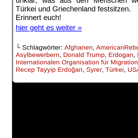
unklar, was aus den Menschen we
Türkei und Griechenland festsitzen.
Erinnert euch!
hier geht es weiter »
└ Schlagwörter:
Afghanen
,
AmericanRebe
Asylbewerbern
,
Donald Trump
,
Erdogan
,
Internationalen Organisation für Migratio
Recep Tayyip Erdoğan
,
Syrer
,
Türkei
,
US