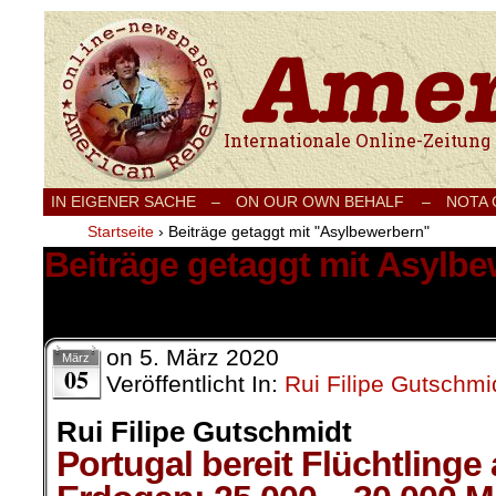
Internationale Onlinezeitung für Frieden
IN EIGENER SACHE
–
ON OUR OWN BEHALF –
NOTA
Startseite
›
Beiträge getaggt mit "Asylbewerbern"
Beiträge getaggt mit Asylb
1 Ergebnis.
on
5. März 2020
März
05
Veröffentlicht In:
Rui Filipe Gutschmi
Rui Filipe Gutschmidt
Portugal bereit Flüchtling