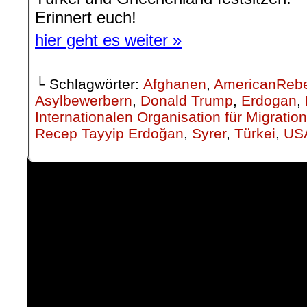
Erinnert euch!
hier geht es weiter »
└ Schlagwörter:
Afghanen
,
AmericanRebe
Asylbewerbern
,
Donald Trump
,
Erdogan
,
Internationalen Organisation für Migratio
Recep Tayyip Erdoğan
,
Syrer
,
Türkei
,
US