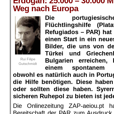
Erdogan: 25.000 – 30.000 M
Weg nach Europa
Die portugiesis
Flüchtlingshilfe (Pl
Refugiados – PAR) hat
einen Start in ein neu
Bilder, die uns von d
Türkei und Griechen
Rui Filipe
Bulgarien erreichen
Gutschmidt
einem spontanem Hi
obwohl es natürlich auch in Portu
die Hilfe benötigen. Diese habe
oder sollten diese haben. Syrer
sicheren Ruhepol zu bieten ist jede
Die Onlinezeitung ZAP-aeiou.pt h
Bereitschaft der PAR zum Ausdruck 