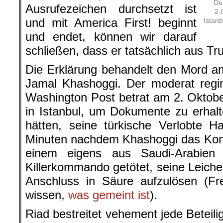
De
Ausrufezeichen durchsetzt ist
2.
und mit America First! beginnt
Istanb
und endet, können wir darauf
schließen, dass er tatsächlich aus T
Die Erklärung behandelt den Mord a
Jamal Khashoggi. Der moderat regim
Washington Post betrat am 2. Oktob
in Istanbul, um Dokumente zu erhalt
hätten, seine türkische Verlobte H
Minuten nachdem Khashoggi das Kons
einem eigens aus Saudi-Arabien 
Killerkommando getötet, seine Leiche
Anschluss in Säure aufzulösen (F
wissen,
was gemeint ist
).
Riad bestreitet vehement jede Beteil