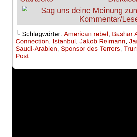
└ Schlagwörter:
American rebel
,
Bashar 
Connection
,
Istanbul
,
Jakob Reimann
,
Ja
Saudi-Arabien
,
Sponsor des Terrors
,
Tru
Post