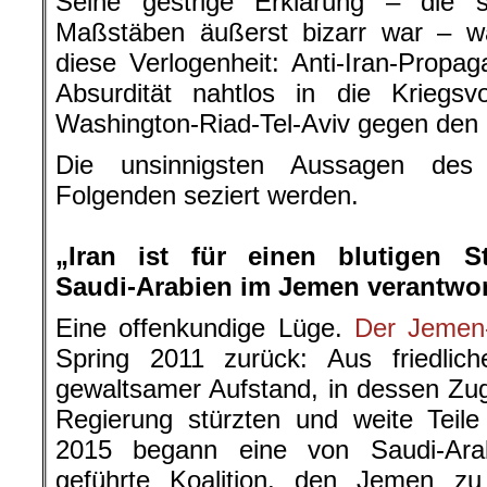
Seine gestrige Erklärung – die 
Maßstäben äußerst bizarr war – wa
diese Verlogenheit: Anti-Iran-Propaga
Absurdität nahtlos in die Kriegsv
Washington-Riad-Tel-Aviv gegen den I
Die unsinnigsten Aussagen des 
Folgenden seziert werden.
.
„Iran ist für einen blutigen St
Saudi-Arabien im Jemen verantwor
Eine offenkundige Lüge.
Der Jemen-
Spring 2011 zurück: Aus friedlic
gewaltsamer Aufstand, in dessen Zug
Regierung stürzten und weite Teil
2015 begann eine von Saudi-Ara
geführte Koalition, den Jemen z