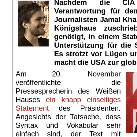
Nachdem die CI
Verantwortung für d
Journalisten Jamal Kh
Königshaus zuschrie
genötigt, in einem Sta
Unterstützung für die 
Jakob Reimann
Es strotzt vor Lügen 
macht die USA zur glo
Am 20. November
veröffentlichte die
Pressesprecherin des Weißen
Hauses
ein knapp einseitiges
Statement
des Präsidenten.
Angesichts der Tatsache, dass
Syntax und Vokabular sehr
einfach sind, der Text mit