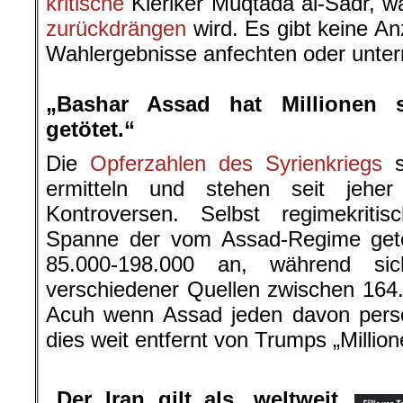
kritische
Kleriker Muqtada al-Sadr, 
zurückdrängen
wird. Es gibt keine An
Wahlergebnisse anfechten oder unter
.
„Bashar Assad hat Millionen s
getötet.“
Die
Opferzahlen des Syrienkriegs
s
ermitteln und stehen seit jeher
Kontroversen. Selbst regimekrit
Spanne der vom Assad-Regime getöte
85.000-198.000 an, während sic
verschiedener Quellen zwischen 164
Acuh wenn Assad jeden davon persön
dies weit entfernt von Trumps „Million
„Der Iran gilt als ‚weltweit