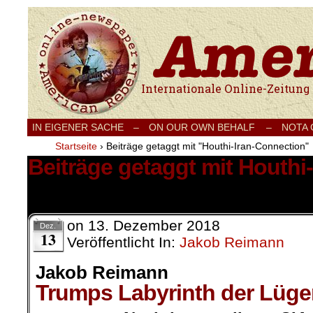
Internationale Onlinezeitung für Frieden
IN EIGENER SACHE
–
ON OUR OWN BEHALF –
NOTA
Startseite
›
Beiträge getaggt mit "Houthi-Iran-Connection"
Beiträge getaggt mit Houthi
1 Ergebnis.
on
13. Dezember 2018
Dez.
13
Veröffentlicht In:
Jakob Reimann
Jakob Reimann
Trumps Labyrinth der Lüg