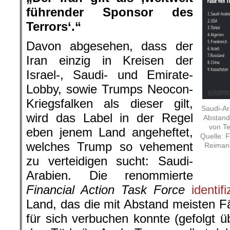
führender Sponsor des
Terrors‘.“
Davon abgesehen, dass der
Iran einzig in Kreisen der
Israel-, Saudi- und Emirate-
Lobby, sowie Trumps Neocon-
Kriegsfalken als dieser gilt,
Saudi-Ar
wird das Label in der Regel
Abstand 
von Te
eben jenem Land angeheftet,
Quelle: F
welches Trump so vehement
Reimann
zu verteidigen sucht: Saudi-
Arabien. Die renommierte
Financial Action Task Force
identifi
Land, das die mit Abstand meisten Fä
für sich verbuchen konnte (gefolgt