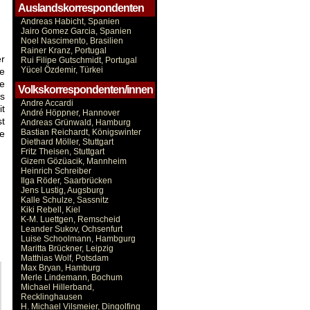
Auslandskorrespondenten
Andreas Habicht, Spanien
Jairo Gomez Garcia, Spanien
Noel Nascimento, Brasilien
Rainer Kranz, Portugal
er
Rui Filipe Gutschmidt, Portugal
Yücel Özdemir, Türkei
ie
ie
Volkskorrespondenten/innen
es
Andre Accardi
it
André Höppner, Hannover
t
Andreas Grünwald, Hamburg
Bastian Reichardt, Königswinter
he
Diethard Möller, Stuttgart
Fritz Theisen, Stuttgart
Gizem Gözüacik, Mannheim
Heinrich Schreiber
Ilga Röder, Saarbrücken
Jens Lustig, Augsburg
Kalle Schulze, Sassnitz
Kiki Rebell, Kiel
K-M. Luettgen, Remscheid
Leander Sukov, Ochsenfurt
Luise Schoolmann, Hambgurg
Maritta Brückner, Leipzig
Matthias Wolf, Potsdam
Max Bryan, Hamburg
Merle Lindemann, Bochum
Michael Hillerband,
Recklinghausen
H. Michael Vilsmeier, Dingolfing