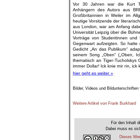
Vor 30 Jahren war die Kurt T
Anhängern des Autors aus BR
Großbritannien in Weiler im Al
heutige Vorsitzende der literarisc
aus London, war am Anfang dabei
Universität Leipzig über die Bühn
Vorträge von Studentinnen und S
Gegenwart aufzeigten. So hatte
Gedicht „An das Publikum“ adapt
seinem Song „Oben“ („Oben, Ich
thematisch an Tiger-Tucholskys 
immer Dollar! Ick knie mir rin, ick k
hier geht es weiter »
Bilder, Videos und Bildunterschrifte
.
Weitere Artikel von Frank Burkhard
Für den Inhalt d
Dabei muss es sich
Dieses Wer