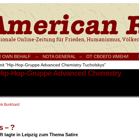
e Onlinezeitung für Frieden, Humanismus, Völkerverständigung und Kul
R OWN BEHALF –
NOTA GENERAL –
ОТ СВОЕГО ИМЕНИ
 mit "Hip-Hop-Gruppe Advanced Chemistry Tucholskys"
t Hip-Hop-Gruppe Advanced Chemistry
nk Burkhard
s – ?
ft tagte in Leipzig zum Thema Satire