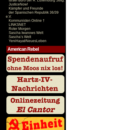
Israel Büro der R. Luxemburg Stiftg.
JusticeNow!
Kämpfer und Freunde
der Spanischen Republik 36/39
e.V.
Kommunisten Online †
LINKSNET
Roter Morgen
Sascha Iwanows Welt
Sascha’s Welt
YeniHayat/NeuesLeben
American Rebel