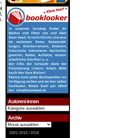
:
d
,
.
Autoren/-innen
Autoren/-
innen
Archiv
Archiv
2001-2015 /
2016