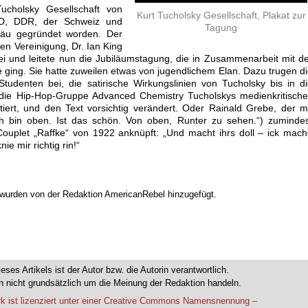
ucholsky Gesellschaft von
Kurt Tucholsky Gesellschaft, Plakat zur
D, DDR, der Schweiz und
Tagung
lgäu gegründet worden. Der
hen Vereinigung, Dr. Ian King
 und leitete nun die Jubiläumstagung, die in Zusammenarbeit mit d
e ging. Sie hatte zuweilen etwas von jugendlichem Elan. Dazu trugen d
tudenten bei, die satirische Wirkungslinien von Tucholsky bis in d
 die Hip-Hop-Gruppe Advanced Chemistry Tucholskys medienkritisch
iert, und den Text vorsichtig verändert. Oder Rainald Grebe, der m
 bin oben. Ist das schön. Von oben, Runter zu sehen.“) zumindes
Couplet „Raffke“ von 1922 anknüpft: „Und macht ihrs doll – ick mac
nie mir richtig rin!“
n wurden von der Redaktion AmericanRebel hinzugefügt.
ieses Artikels ist der Autor bzw. die Autorin verantwortlich.
 nicht grundsätzlich um die Meinung der Redaktion handeln.
k ist lizenziert unter einer Creative Commons Namensnennung –