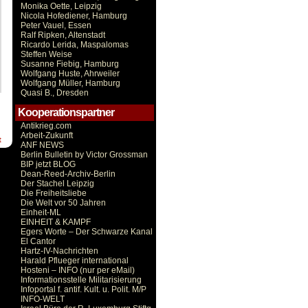
Monika Oette, Leipzig
Nicola Hofediener, Hamburg
Peter Vauel, Essen
Ralf Ripken, Altenstadt
Ricardo Lerida, Maspalomas
Steffen Weise
Susanne Fiebig, Hamburg
Wolfgang Huste, Ahrweiler
Wolfgang Müller, Hamburg
Quasi B., Dresden
Kooperationspartner
Antikrieg.com
Arbeit-Zukunft
t
ANF NEWS
Berlin Bulletin by Victor Grossman
BIP jetzt BLOG
Dean-Reed-Archiv-Berlin
Der Stachel Leipzig
Die Freiheitsliebe
Die Welt vor 50 Jahren
Einheit-ML
EINHEIT & KAMPF
Egers Worte – Der Schwarze Kanal
El Cantor
Hartz-IV-Nachrichten
Harald Pflueger international
Hosteni – INFO (nur per eMail)
Informationsstelle Militarisierung
Infoportal f. antif. Kult. u. Polit. M/P
INFO-WELT