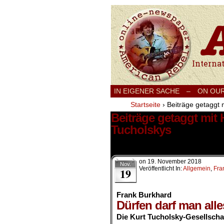
International
IN EIGENER SACHE
–
ON OU
Startseite
›
Beiträge getaggt
Beiträge getaggt mi
Tucholskys
1 Ergebnis.
on
19. November 2018
Nov.
Veröffentlicht In:
Allgemein
,
Fra
19
Frank Burkhard
Dürfen darf man alle
Die Kurt Tucholsky-Gesellscha