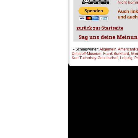
Nicht komme
Auch link
und auch
└ Schlagwörter:
Allgemein
,
AmericanR
Dimitroff-Museum
,
Frank Burkhard
,
Gren
Kurt Tucholsky-Gesellschaft
,
Leipzig
,
Pr