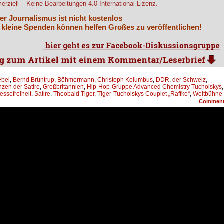
rziell – Keine Bearbeitungen 4.0 International Lizenz.
er Journalismus ist nicht kostenlos
 kleine Spenden können helfen Großes zu veröffentlichen!
ebel
,
Bernd Brüntrup
,
Böhmermann
,
Christoph Kolumbus
,
DDR
,
der Schweiz
,
zen der Satire
,
Großbritannien
,
Hip-Hop-Gruppe Advanced Chemistry Tucholskys
,
essefreiheit
,
Satire
,
Theobald Tiger
,
Tiger-Tucholskys Couplet „Raffke“
,
Weltbühne
Commen