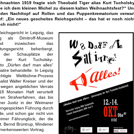
hnachten 1919 fragte sich Theobald Tiger alias Kurt Tucholsky
e ich dem kleinen Michel zu diesem kalten Weihnachtsfest?“ Un
den Nachttopf auf Rollen und das Puppenkrematorium verwarf
f: „Ein neues gescheites Reichsgericht – das hat er noch nicht
och nicht!“
eichsgericht in Leipzig, das
ang als Dimitroff-Museum
nd inzwischen das
tungsgericht beherbergt,
 der Schauplätze der
ng der Kurt Tucholsky-
to „Dürfen darf man alles“
tire behandelte. In Leipzig
tigte Weltbühne-Prozess
alist Walter Kreiser und der
 wegen angeblichen Verrats
18 Monaten Haft verurteilt
en Strafverfahren, das bis
cher Justiz in der Weimarer
otengespickten Führung durch
de, und schon gar nicht von
imer Fährunglück, der die
at. Bernd Brüntrup, Mindener
emerkenswerten Vortrag.