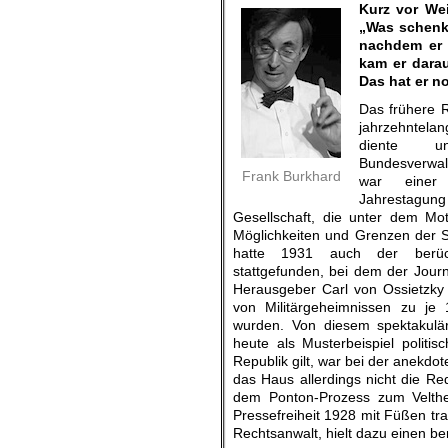
Kurz vor Wei
„Was schenk
nachdem er 
kam er darau
Das hat er n
Das frühere R
jahrzehntel
diente u
Bundesverwal
Frank Burkhard
war einer
Jahrestagu
Gesellschaft, die unter dem Mot
Möglichkeiten und Grenzen der Sa
hatte 1931 auch der berüch
stattgefunden, bei dem der Journ
Herausgeber Carl von Ossietzky
von Militärgeheimnissen zu je 
wurden. Von diesem spektakulär
heute als Musterbeispiel politis
Republik gilt, war bei der anekd
das Haus allerdings nicht die Re
dem Ponton-Prozess zum Velthe
Pressefreiheit 1928 mit Füßen tr
Rechtsanwalt, hielt dazu einen b