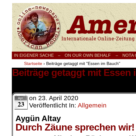
Internationale Onlinezeitung für Frieden
IN EIGENER SACHE
–
ON OUR OWN BEHALF –
NOTA
Startseite
›
Beiträge getaggt mit "Essen im Bauch"
Beiträge getaggt mit Essen
1 Ergebnis.
on
23. April 2020
Apr.
23
Veröffentlicht In:
Allgemein
Aygün Altay
Durch Zäune sprechen wir!