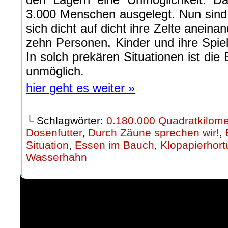
3.000 Menschen ausgelegt. Nun sind
sich dicht auf dicht ihre Zelte aneinan
zehn Personen, Kinder und ihre Spie
In solch prekären Situationen ist di
unmöglich.
hier geht es weiter »
└ Schlagwörter:
0.180.000 Quadratkilome
Dosenfutter
,
Durch Zäune sprechen wir!
,
Situation
,
Essen im Bauch
,
Klopapierhor
Wasserhahn