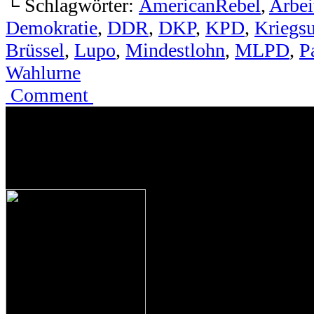
└ Schlagwörter:
AmericanRebel
,
Arbei
Demokratie
,
DDR
,
DKP
,
KPD
,
Kriegsu
Brüssel
,
Lupo
,
Mindestlohn
,
MLPD
,
P
Wahlurne
Comment
.