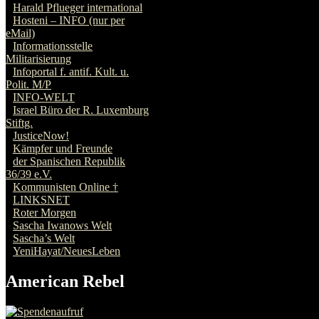
Harald Pflueger international
Hosteni – INFO (nur per
eMail)
Informationsstelle
Militarisierung
Infoportal f. antif. Kult. u.
Polit. M/P
INFO-WELT
Israel Büro der R. Luxemburg
Stiftg.
JusticeNow!
Kämpfer und Freunde
der Spanischen Republik
36/39 e.V.
Kommunisten Online †
LINKSNET
Roter Morgen
Sascha Iwanows Welt
Sascha’s Welt
YeniHayat/NeuesLeben
American Rebel