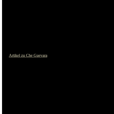
Artikel zu Rudi Dutschke
Lucio Urtubia
Artikel zu Lucio Urtubia
Dean Reed