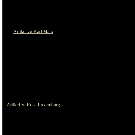
Artikel zu Bartolomeo Vanzetti
Olga Benario
Artikel zu Olga Benario
Che Guevara