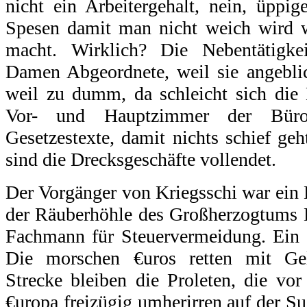
nicht ein Arbeitergehalt, nein, üppi
Spesen damit man nicht weich wird
macht. Wirklich? Die Nebentätigk
Damen Abgeordnete, weil sie angebli
weil zu dumm, da schleicht sich die
Vor- und Hauptzimmer der Büros
Gesetzestexte, damit nichts schief geh
sind die Drecksgeschäfte vollendet.
Der Vorgänger von Kriegsschi war ein
der Räuberhöhle des Großherzogtu
Fachmann für Steuervermeidung. Ein G
Die morschen €uros retten mit Gel
Strecke bleiben die Proleten, die vo
€uropa freizügig umherirren auf der S