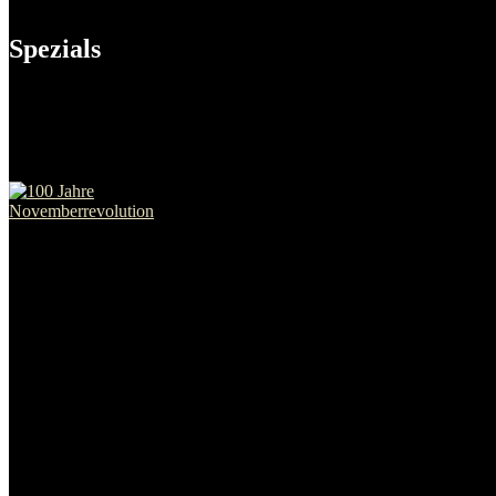
Spezials
Links