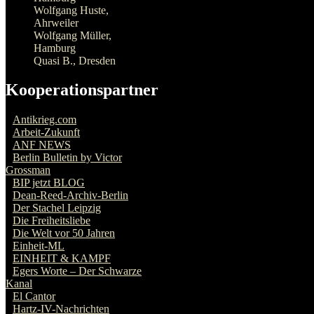
Wolfgang Huste,
Ahrweiler
Wolfgang Müller,
Hamburg
Quasi B., Dresden
Kooperationspartner
Antikrieg.com
Arbeit-Zukunft
ANF NEWS
Berlin Bulletin by Victor
Grossman
BIP jetzt BLOG
Dean-Reed-Archiv-Berlin
Der Stachel Leipzig
Die Freiheitsliebe
Die Welt vor 50 Jahren
Einheit-ML
EINHEIT & KAMPF
Egers Worte – Der Schwarze
Kanal
El Cantor
Hartz-IV-Nachrichten