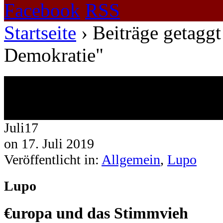
Facebook
RSS
Startseite
›
Beiträge getaggt 
Demokratie"
Beiträge getaggt mit bürgerlic
1 Ergebnis.
Juli
17
on
17. Juli 2019
Veröffentlicht in:
Allgemein
,
Lupo
Lupo
€uropa und das Stimmvieh