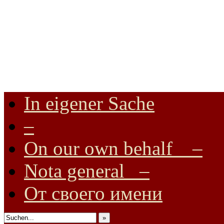
In eigener Sache
Internationale Onlinezeitung für Frieden, Humanismus, Völkerverstä
–
On our own behalf –
Nota general –
От своего имени
»