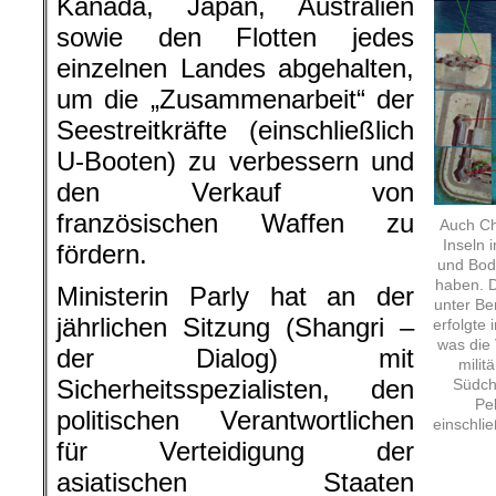
Kanada, Japan, Australien
sowie den Flotten jedes
einzelnen Landes abgehalten,
um die „Zusammenarbeit“ der
Seestreitkräfte (einschließlich
U-Booten) zu verbessern und
den Verkauf von
französischen Waffen zu
Auch Chi
Inseln 
fördern.
und Bode
haben. 
Ministerin Parly hat an der
unter Be
jährlichen Sitzung (Shangri –
erfolgte 
was die 
der Dialog) mit
milit
Sicherheitsspezialisten, den
Südchi
Pe
politischen Verantwortlichen
einschlie
für Verteidigung der
asiatischen Staaten