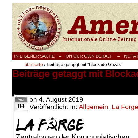
Internationale Onlinezeitung für Frieden
IN EIGENER SACHE
–
ON OUR OWN BEHALF –
NOTA
Startseite
›
Beiträge getaggt mit "Blockade Gazas"
Beiträge getaggt mit Block
1 Ergebnis.
on
4. August 2019
Aug.
04
Veröffentlicht In:
Allgemein
,
La Forg
Zentralorgan der Kommunistischen