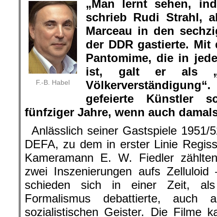
„Man lernt sehen, in
schrieb Rudi Strahl, 
Marceau in den sechzi
der DDR gastierte. Mi
Pantomime, die in jed
ist, galt er als „
F.-B. Habel
Völkerverständigung“
gefeierte Künstler
fünfziger Jahre, wenn auch damal
Anlässlich seiner Gastspiele 1951/52
DEFA, zu dem in erster Linie Regis
Kameramann E. W. Fiedler zählte
zwei Inszenierungen aufs Zelluloid
schieden sich in einer Zeit, a
Formalismus debattierte, auch
sozialistischen Geister. Die Filme