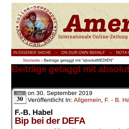
Internationale Onlinezeitung für Frieden
IN EIGENER SACHE
–
ON OUR OWN BEHALF –
NOTA
Startseite
›
Beiträge getaggt mit "absolutMEDIEN"
Beiträge getaggt mit absol
1 Ergebnis.
on
30. September 2019
Sep.
30
Veröffentlicht In:
Allgemein
,
F. - B. H
F.-B. Habel
Bip bei der DEFA