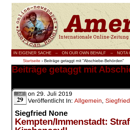
Internationale Onlinezeitung für Frieden
IN EIGENER SACHE
–
ON OUR OWN BEHALF –
NOTA
Startseite
›
Beiträge getaggt mit "Abschiebe-Behörden"
Beiträge getaggt mit Absch
1 Ergebnis.
on
29. Juli 2019
Juli
29
Veröffentlicht In:
Allgemein
,
Siegfrie
Siegfried None
Kempten/Immenstadt: Stra