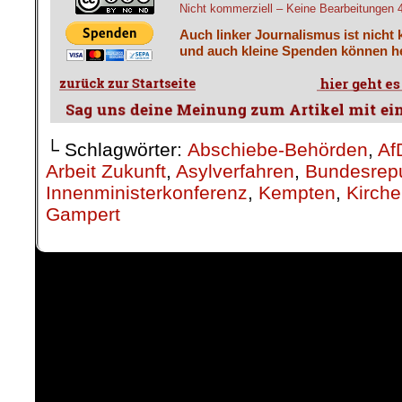
Nicht kommerziell – Keine Bearbeitungen 4.
Auch linker Journalismus ist nicht 
und auch kleine Spenden können he
└ Schlagwörter:
Abschiebe-Behörden
,
Af
Arbeit Zukunft
,
Asylverfahren
,
Bundesrepu
Innenministerkonferenz
,
Kempten
,
Kirche
Gampert