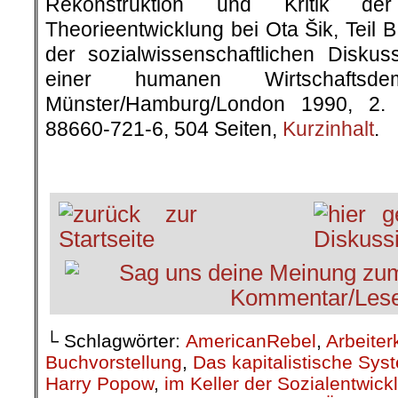
Rekonstruktion und Kritik der 
Theorieentwicklung bei Ota Šik, Teil B
der sozialwissenschaftlichen Disku
einer humanen Wirtschaftsd
Münster/Hamburg/London 1990, 2.
88660-721-6, 504 Seiten,
Kurzinhalt
.
.
└ Schlagwörter:
AmericanRebel
,
Arbeiter
Buchvorstellung
,
Das kapitalistische Sys
Harry Popow
,
im Keller der Sozialentwick