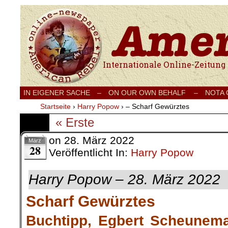
Internationale Onlinezeitung für Frieden
IN EIGENER SACHE
–
ON OUR OWN BEHALF –
NOTA
Startseite
›
Harry Popow
›
– Scharf Gewürztes
« Erste
on
28. März 2022
März
28
Veröffentlicht In:
Harry Popow
Harry Popow – 28. März 2022
Scharf Gewürztes
Buchtipp, Egbert Scheunema