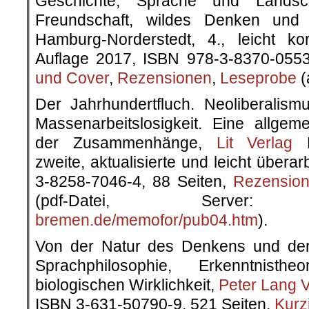
Geschichte, Sprache und Landsc
Freundschaft, wildes Denken und
Hamburg-Norderstedt, 4., leicht korr
Auflage 2017, ISBN 978-3-8370-0553
und Cover
,
Rezensionen
,
Leseprobe
(
Der Jahrhundertfluch. Neoliberalism
Massenarbeitslosigkeit. Eine allgeme
der Zusammenhänge,
Lit Verlag
M
zweite, aktualisierte und leicht übera
3-8258-7046-4, 88 Seiten,
Rezensio
(pdf-Datei, Serv
bremen.de/memofor/pub04.htm
).
Von der Natur des Denkens und der
Sprachphilosophie, Erkenntnisth
biologischen Wirklichkeit,
Peter Lang V
ISBN 3-631-50790-9, 521 Seiten,
Kurz