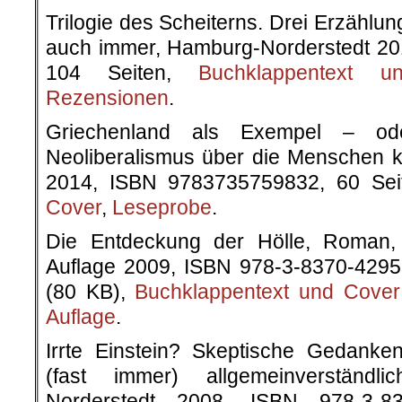
Trilogie des Scheiterns. Drei Erzählu
auch immer, Hamburg-Norderstedt 2
104 Seiten,
Buchklappentext 
Rezensionen
.
Griechenland als Exempel – od
Neoliberalismus über die Menschen 
2014, ISBN 9783735759832, 60 Sei
Cover
,
Leseprobe
.
Die Entdeckung der Hölle, Roman, 
Auflage 2009, ISBN 978-3-8370-4295
(80 KB),
Buchklappentext und Cover
Auflage
.
Irrte Einstein? Skeptische Gedanken 
(fast immer) allgemeinverständli
Norderstedt 2008, ISBN 978-3-83