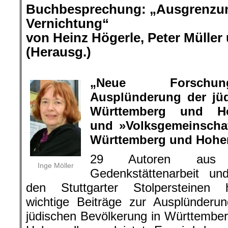
Buchbesprechung: „Ausgrenzun
Vernichtung“
von Heinz Högerle, Peter Müller
(Herausg.)
.
„Neue Forschun
Ausplünderung der jü
Württemberg und Hoh
und »Volksgemeinscha
Württemberg und Hohen
29 Autoren aus
Inge Möller
Gedenkstättenarbeit un
den Stuttgarter Stolpersteinen 
wichtige Beiträge zur Ausplünderu
jüdischen Bevölkerung in Württembe