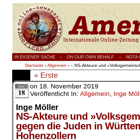
Internationale Onlinezeitung für Frieden
IN EIGENER SACHE
–
ON OUR OWN BEHALF –
NOTA
Startseite
›
Allgemein
›
– NS-Akteure und »Volksgemeinsch
« Erste
on
18. November 2019
Nov.
18
Veröffentlicht In:
Allgemein
,
Inge Möl
Inge Möller
NS-Akteure und »Volksgem
gegen die Juden in Württe
Hohenzollern