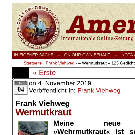
Internationale Onlinezeitung für Frieden
IN EIGENER SACHE
–
ON OUR OWN BEHALF –
NOTA
Startseite
›
Frank Viehweg
›
– Wermutkraut – 125 Gedicht
« Erste
on
4. November 2019
Nov.
04
Veröffentlicht In:
Frank Viehweg
Frank Viehweg
Wermutkraut
Meine neue Ge
»Wehrmutkraut« ist 