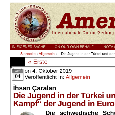
Internationale Onlinezeitung für Frieden
IN EIGENER SACHE
–
ON OUR OWN BEHALF –
NOTA
Startseite
›
Allgemein
›
– Die Jugend in der Türkei und de
« Erste
on
4. Oktober 2019
Okt.
04
Veröffentlicht In:
Allgemein
İhsan Çaralan
Die Jugend in der Türkei u
Kampf“ der Jugend in Eur
Die schwedische Sch