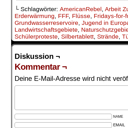
└ Schlagwörter:
AmericanRebel
,
Arbeit Z
Erderwärmung
,
FFF
,
Flüsse
,
Fridays-for-f
Grundwasserreservoire
,
Jugend in Europ
Landwirtschaftsgebiete
,
Naturschutzgebi
Schülerproteste
,
Silbertablett
,
Strände
,
Tü
Diskussion ¬
Kommentar ¬
Deine E-Mail-Adresse wird nicht veröff
NAME
EMAIL