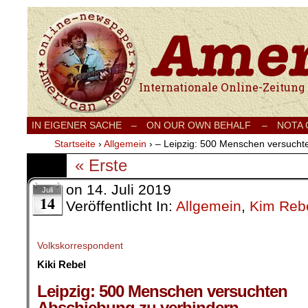
Internationale Onlinezeitung für Frieden
IN EIGENER SACHE
–
ON OUR OWN BEHALF –
NOTA
Startseite
›
Allgemein
›
– Leipzig: 500 Menschen versucht
« Erste
on
14. Juli 2019
Juli
14
Veröffentlicht In:
Allgemein
,
Kim Rebe
Volkskorrespondent
Kiki Rebel
.
Leipzig: 500 Menschen versuchten
Abschiebung zu verhindern