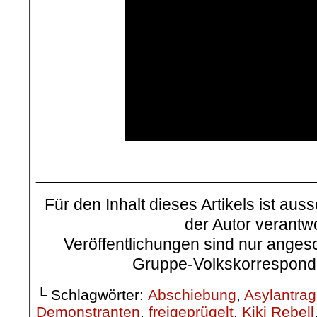
______________________________
Für den Inhalt dieses Artikels ist auss
der Autor verantwo
Veröffentlichungen sind nur ange
Gruppe-Volkskorresponde
└ Schlagwörter:
Abschiebung
,
Asylantrag
Demonstranten
,
freigeprügelt
,
Kiki Rebell