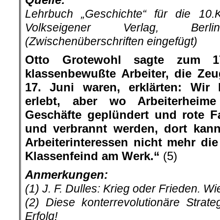
Otto Grotewohl sagte zum 17
klassenbewußte Arbeiter, die Ze
17. Juni waren, erklärten: Wir
erlebt, aber wo Arbeiterheime 
Geschäfte geplündert und rote F
und verbrannt werden, dort ka
Arbeiterinteressen nicht mehr die
Klassenfeind am Werk.“
(5)
Anmerkungen:
(1) J. F. Dulles: Krieg oder Frieden. Wi
(2) Diese konterrevolutionäre Strate
Erfolg!
(3) Kommunisten wurden an Straßenl
(4) Die Stärke des Sozialismus zeigte
der zunehmenden revisionistisc
XX.Parteitag der KPdSU eine off