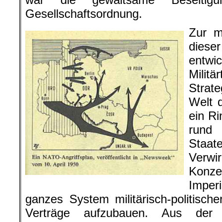
Gesellschaftsordnung.
Zur m
diese
entwi
Milit
Strate
Welt d
ein Ri
rund 
Staat
Verw
Konz
Imper
ganzes System militärisch-politische
Verträge aufzubauen. Aus der