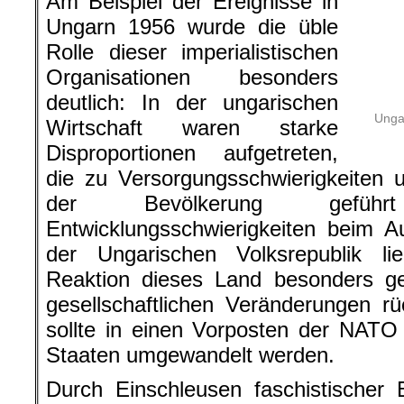
Am Beispiel der Ereignisse in Ung
Rolle dieser imperialistischen O
deutlich: In der ungarischen W
Disproportionen aufg
Versorgungsschwierigkeiten und zu
Bevölkerung geführt hatten. Diese En
beim Aufbau des Sozialismus in der 
ließen der internationalen Reakti
geeignet erscheinen, seine gesells
rückgängig zu machen. Es sollte in
gegen die sozialistischen Staaten u
Durch Einschleusen faschistischer
Hetzmaterial und durch pau
antisozialistischer Losungen über d
wurden die inneren Feinde des Soz
unterstützt und eine konterrevolutio