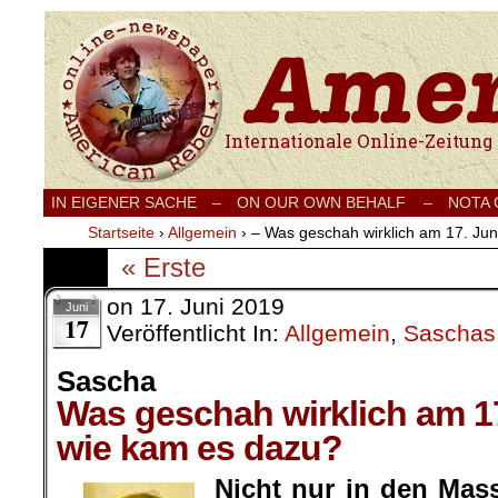
Internationale Onlinezeitung für Frieden
IN EIGENER SACHE
–
ON OUR OWN BEHALF –
NOTA
Startseite
›
Allgemein
›
– Was geschah wirklich am 17. Ju
« Erste
on
17. Juni 2019
Juni
17
Veröffentlicht In:
Allgemein
,
Saschas
Sascha
Was geschah wirklich am 1
wie kam es dazu?
.
Nicht nur in den Mas