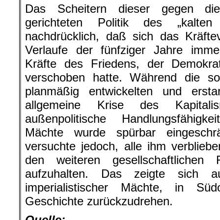
Kräfte des Friedens, der Demokra
verschoben hatte. Während die soz
planmäßig entwickelten und erstar
allgemeine Krise des Kapitalis
außenpolitische Handlungsfähigkei
Mächte wurde spürbar eingeschrä
versuchte jedoch, alle ihm verblieb
den weiteren gesellschaftlichen 
aufzuhalten. Das zeigte sich 
imperialistischer Mächte, in S
Geschichte zurückzudrehen.
Quelle:
Lehrbuch „Geschichte“ für die 10.
Volkseigener Verlag, Berl
(Zwischenüberschriften eingefügt)