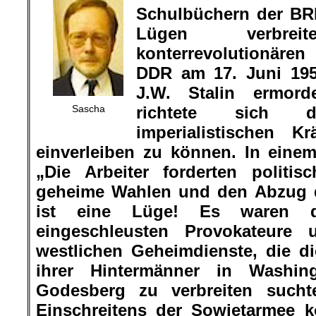
Schulbüchern der BR
Lügen verbre
konterrevolutionäre
DDR am 17. Juni 195
J.W. Stalin ermor
Sascha
richtete sich 
imperialistischen K
einverleiben zu können. In eine
„Die Arbeiter forderten politis
geheime Wahlen und den Abzug d
ist eine Lüge! Es waren d
eingeschleusten Provokateure
westlichen Geheimdienste, die d
ihrer Hintermänner in Washi
Godesberg zu verbreiten sucht
Einschreitens der Sowjetarmee k