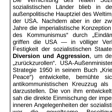
sozialistischen Länder blieb in d
außenpolitische Hauptziel des Weltim
der USA. Nachdem aber in der zwei
Jahre die imperialistische Konzeptio
des Kommunismus“ durch „Eindäm
griffen die USA — in völliger V
Festigkeit der sozialistischen St
Diversion und Aggression
, um de
„zurückzurollen“. USA-Außenministe
Strategie 1950 in seinem Buch „Kri
Peace“) entwickelte, bemühte si
antikommunistischen Kreuzzug als 
darzustellen. Die von ihm entwickelt
sah die direkte Einmischung der imper
inneren Angelegenheiten der sozialist
war die gewaltsame Beseitigun