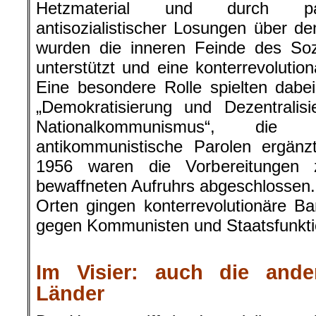
Eine besondere Rolle spielten dabe
„Demokratisierung und Dezentralisi
Nationalkommunismus“, di
antikommunistische Parolen ergän
1956 waren die Vorbereitungen 
bewaffneten Aufruhrs abgeschlossen
Orten gingen konterrevolutionäre B
gegen Kommunisten und Staatsfunkti
.
Im Visier: auch die ander
Länder
Der Hauptangriff des Imperialismus r
der Politik des „kalten Krieges“ also
Länder Mittel- und Südosteurop
Unterstützung der Sowjetunion zu