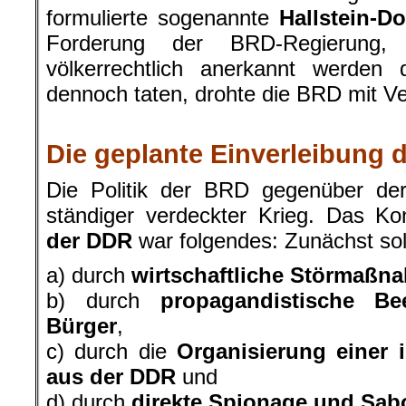
formulierte sogenannte
Hallstein-Do
Forderung der BRD-Regierung
völkerrechtlich anerkannt werden 
dennoch taten, drohte die BRD mit 
.
Die geplante Einverleibung 
Die Politik der BRD gegenüber d
ständiger verdeckter Krieg. Das Ko
der DDR
war folgendes: Zunächst sol
a) durch
wirtschaftliche Störmaßn
b) durch
propagandistische B
Bürger
,
c) durch die
Organisierung einer 
aus der DDR
und
d) durch
direkte Spionage und Sab