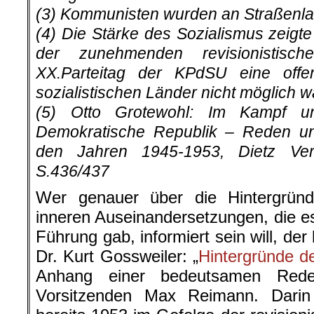
sozialistischen Länder nicht möglich w
(5) Otto Grotewohl: Im Kampf u
Demokratische Republik – Reden un
den Jahren 1945-1953, Dietz Verla
S.436/437
Wer genauer über die Hintergrün
inneren Auseinandersetzungen, die e
Führung gab, informiert sein will, de
Dr. Kurt Gossweiler: „
Hintergründe d
Anhang einer bedeutsamen Red
Vorsitzenden Max Reimann. Darin 
bereits 1953 im Gefolge der revision
Sowjetunion auch in der DDR inn
revisionistische Gruppierung („Plattfo
einer Abweichung von dem klaren an