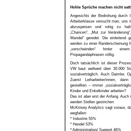
Hohle Sprüche machen nicht satt
Angesichts der Bedrohung durch In
Arbeiterklasse versucht man, uns 
abzuspeisen und ruhig zu hal
„Chancen“, „Mut zur Veränderung“
Wandel“ geredet. Die einleitend 
werden zu einer Randerscheinung h
„verschwinden“ hinter ein
Propagandaphrasen völlig.
Doch tatsächlich ist dieser Proze
VW baut weltweit über 30.000 Ste
sozialverträglich. Auch Daimler, O
Zuerst Leiharbeiter/innen, dan
gestellten – immer „sozialverträgl
Kinder und Enkelkinder arbeiten?
Das ist aber erst der Anfang. Auch
werden Stellen gestrichen.
McKinsey Analytics sagt voraus, da
wegfallen:
* Industrie 55%
* Handel 53%
* Administration/ Support 46%