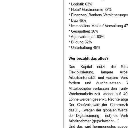
* Logistik 63%
* Hotel/ Gastronomie 72%
* Finanzen/ Banken/ Versicherung
* Bau 46%
* Immobilien/ Makler/ Verwaltung 4
* Gesundheit 36%
* Agrarwirtschaft 60%
* Bildung 32%
* Unterhaltung 48%
.
Wer bezahlt das alles?
Das Kapital nutzt die Sit
Flexibilisierung, längere Arbe
Arbeitsintensität und weitere Ver
fordern und durchzusetzen. 
Mittelbetriebe verlassen den Tarif
Wochenarbeits-zeit wieder auf 4
Löhne werden gesenkt, Rechte abg
Der Chefvolkswirt der Commerzb
dazu: „…wegen der globalen Werts
der Digitalisierung… (ist) die Ve
Arbeitnehmer (ge)schwächt…“
Und das wird hemmungslos ausgenu