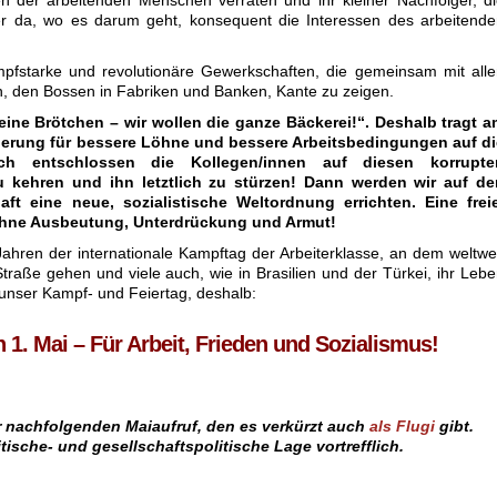
n der arbeitenden Menschen verraten und ihr kleiner Nachfolger, d
mer da, wo es darum geht, konsequent die Interessen des arbeitend
pfstarke und revolutionäre Gewerkschaften, die gemeinsam mit all
 den Bossen in Fabriken und Banken, Kante zu zeigen.
keine Brötchen – wir wollen die ganze Bäckerei!“. Deshalb tragt 
derung für bessere Löhne und bessere Arbeitsbedingungen auf di
uch entschlossen die Kollegen/innen auf diesen korrupte
 kehren und ihn letztlich zu stürzen! Dann werden wir auf de
ft eine neue, sozialistische Weltordnung errichten. Eine freie
t ohne Ausbeutung, Unterdrückung und Armut!
Jahren der internationale Kampftag der Arbeiterklasse, an dem weltwe
traße gehen und viele auch, wie in Brasilien und der Türkei, ihr Leb
t unser Kampf- und Feiertag, deshalb:
1. Mai – Für Arbeit, Frieden und Sozialismus!
r nachfolgenden Maiaufruf, den es verkürzt auch
als Flugi
gibt.
itische-
und gesellschaftspolitische Lage vortrefflich.