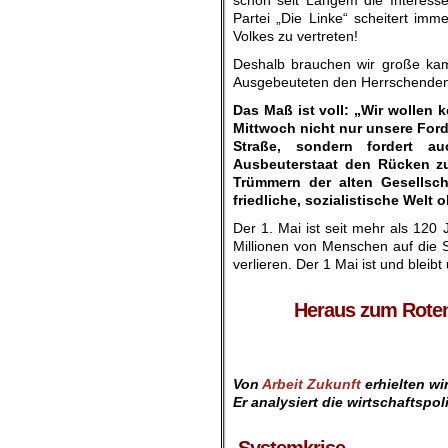
schon seit Langem die Interesse
Partei „Die Linke“ scheitert im
Volkes zu vertreten!
Deshalb brauchen wir große kam
Ausgebeuteten den Herrschenden,
Das Maß ist voll: „Wir wollen 
Mittwoch nicht nur unsere For
Straße, sondern fordert a
Ausbeuterstaat den Rücken zu
Trümmern der alten Gesellscha
friedliche, sozialistische Wel
Der 1. Mai ist seit mehr als 120 
Millionen von Menschen auf die S
verlieren. Der 1 Mai ist und bleib
.
Heraus zum Roten 
.
:
Von
Arbeit Zukunft
erhielten wi
Er analysiert die wirtschaftspol
.