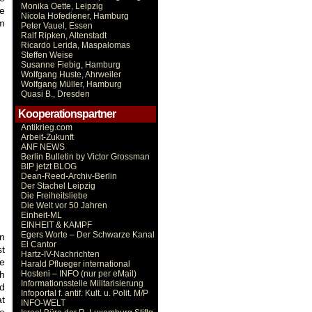
Monika Oette, Leipzig
ie
Nicola Hofediener, Hamburg
um
Peter Vauel, Essen
Ralf Ripken, Altenstadt
Ricardo Lerida, Maspalomas
Steffen Weise
Susanne Fiebig, Hamburg
Wolfgang Huste, Ahrweiler
Wolfgang Müller, Hamburg
Quasi B., Dresden
Kooperationspartner
Antikrieg.com
Arbeit-Zukunft
ANF NEWS
Berlin Bulletin by Victor Grossman
BIP jetzt BLOG
Dean-Reed-Archiv-Berlin
Der Stachel Leipzig
Die Freiheitsliebe
Die Welt vor 50 Jahren
Einheit-ML
EINHEIT & KAMPF
Egers Worte – Der Schwarze Kanal
en
El Cantor
st
Hartz-IV-Nachrichten
ie
Harald Pflueger international
Hosteni – INFO (nur per eMail)
ch
Informationsstelle Militarisierung
nd
Infoportal f. antif. Kult. u. Polit. M/P
at
INFO-WELT