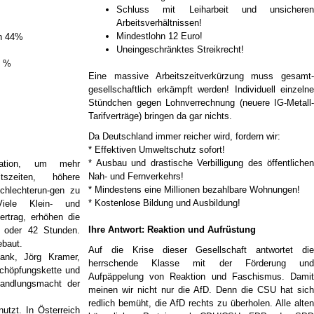
Schluss mit Leiharbeit und unsicheren
Arbeitsverhältnissen!
Mindestlohn 12 Euro!
en 44%
Uneingeschränktes Streikrecht!
7 %
Eine massive Arbeitszeitverkürzung muss gesamt-
gesellschaftlich erkämpft werden! Individuell einzelne
Stündchen gegen Lohnverrechnung (neuere IG-Metall-
Tarifverträge) bringen da gar nichts.
Da Deutschland immer reicher wird, fordern wir:
* Effektiven Umweltschutz sofort!
* Ausbau und drastische Verbilligung des öffentlichen
uation, um mehr
Nah- und Fernverkehrs!
itszeiten, höhere
* Mindestens eine Millionen bezahlbare Wohnungen!
schlechterun-gen zu
* Kostenlose Bildung und Ausbildung!
Viele Klein- und
.
vertrag, erhöhen die
Ihre Antwort: Reaktion und Aufrüstung
0 oder 42 Stunden.
ebaut.
Auf die Krise dieser Gesellschaft antwortet die
ank, Jörg Kramer,
herrschende Klasse mit der Förderung und
chöpfungskette und
Aufpäppelung von Reaktion und Faschismus. Damit
rhandlungsmacht der
meinen wir nicht nur die AfD. Denn die CSU hat sich
redlich bemüht, die AfD rechts zu überholen. Alle alten
tzt. In Österreich