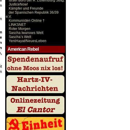
ie
Israel Büro der R. Luxemburg Stiftg.
JusticeNow!
en
Kämpfer und Freunde
der Spanischen Republik 36/39
e.V.
en
Kommunisten Online †
LINKSNET
Roter Morgen
am
Sascha Iwanows Welt
Sascha’s Welt
e
YeniHayat/NeuesLeben
n
n
American Rebel
,
it
en