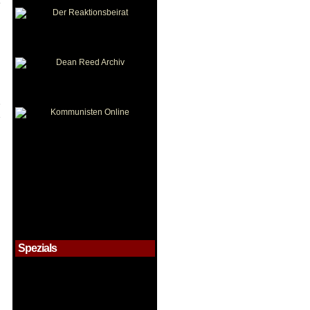
s
Spezials