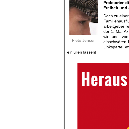
Proletarier 
Freiheit und
Doch zu eine
Familienausfl
arbeitgeberf
der 1.-Mai-Ak
wir uns von 
Fiete Jensen
einschwören 
Linkspartei e
einlullen lassen!
.