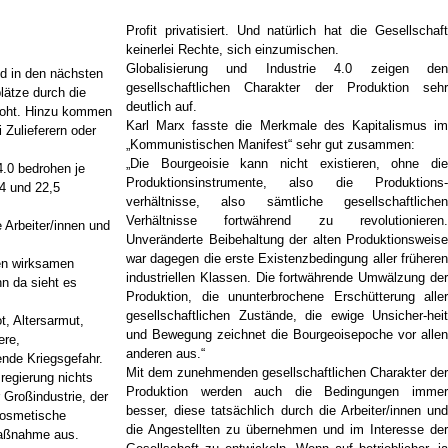
Profit privatisiert. Und natürlich hat die Gesellschaft
keinerlei Rechte, sich einzumischen.
Globalisierung und Industrie 4.0 zeigen den
ind in den nächsten
gesellschaftlichen Charakter der Produktion sehr
lätze durch die
deutlich auf.
roht. Hinzu kommen
Karl Marx fasste die Merkmale des Kapitalismus im
 Zulieferern oder
„Kommunistischen Manifest“ sehr gut zusammen:
„Die Bourgeoisie kann nicht existieren, ohne die
 4.0 bedrohen je
Produktionsinstrumente, also die Produktions-
4 und 22,5
verhältnisse, also sämtliche gesellschaftlichen
Verhältnisse fortwährend zu revolutionieren.
e Arbeiter/innen und
Unveränderte Beibehaltung der alten Produktionsweise
war dagegen die erste Existenzbedingung aller früheren
nen wirksamen
industriellen Klassen. Die fortwährende Umwälzung der
n da sieht es
Produktion, die ununterbrochene Erschütterung aller
gesellschaftlichen Zustände, die ewige Unsicher-heit
 Altersarmut,
und Bewegung zeichnet die Bourgeoisepoche vor allen
ere,
anderen aus.“
nde Kriegsgefahr.
Mit dem zunehmenden gesellschaftlichen Charakter der
sregierung nichts
Produktion werden auch die Bedingungen immer
 Großindustrie, der
besser, diese tatsächlich durch die Arbeiter/innen und
 kosmetische
die Angestellten zu übernehmen und im Interesse der
Maßnahme aus.