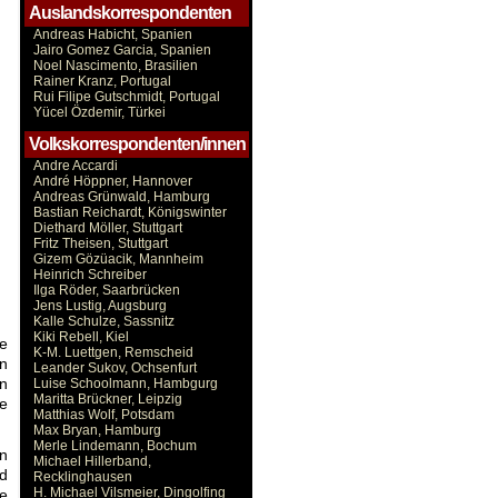
Auslandskorrespondenten
Andreas Habicht, Spanien
Jairo Gomez Garcia, Spanien
Noel Nascimento, Brasilien
Rainer Kranz, Portugal
Rui Filipe Gutschmidt, Portugal
Yücel Özdemir, Türkei
Volkskorrespondenten/innen
Andre Accardi
André Höppner, Hannover
Andreas Grünwald, Hamburg
Bastian Reichardt, Königswinter
Diethard Möller, Stuttgart
Fritz Theisen, Stuttgart
Gizem Gözüacik, Mannheim
Heinrich Schreiber
Ilga Röder, Saarbrücken
Jens Lustig, Augsburg
Kalle Schulze, Sassnitz
Kiki Rebell, Kiel
e
K-M. Luettgen, Remscheid
en
Leander Sukov, Ochsenfurt
n
Luise Schoolmann, Hambgurg
Maritta Brückner, Leipzig
ie
Matthias Wolf, Potsdam
Max Bryan, Hamburg
Merle Lindemann, Bochum
en
Michael Hillerband,
d
Recklinghausen
H. Michael Vilsmeier, Dingolfing
e