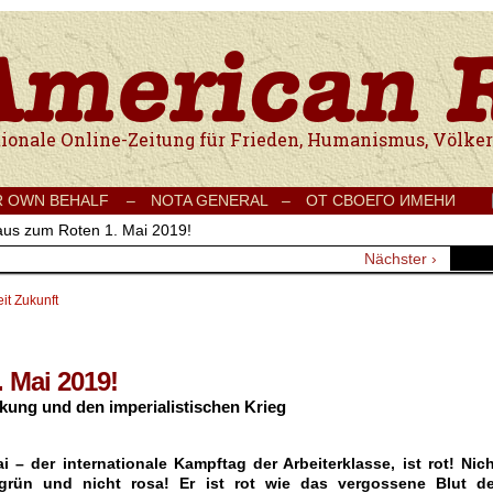
e Onlinezeitung für Frieden, Humanismus, Völkerverständigung und Kul
R OWN BEHALF –
NOTA GENERAL –
ОТ СВОЕГО ИМЕНИ
aus zum Roten 1. Mai 2019!
Nächster ›
it Zukunft
 Mai 2019!
ung und den imperialistischen Krieg
ai – der internationale Kampftag der Arbeiterklasse, ist rot! Nic
 grün und nicht rosa! Er ist rot wie das vergossene Blut de