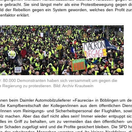
e gebracht. Sie sind längst mehr als eine Protestbewegung gegen d
bild der Rebellion gegen ein System geworden, welches den Profit z
nfaktor erklärt.
9: 80.000 Demonstranten haben sich versammelt um gegen die
 Regierung zu protestieren. Bild: Archiv Krautwein
nnen beim Daimler Automobilzulieferer »Faurecia« in Böblingen um d
große Kampfbereitschaft der Kollegen/innen aus dem öffentlichen Dien
n/innen vom Reinigungs- und Sicherheitspersonal der Flughäfen, sow
olz machen. Aber das darf nicht alles sein! Immer wieder entpuppt si
les im Griff zu behalten, um zu vermeiden das den öffentlichen- u
er Schaden zugefügt wird und die Profite gesichert bleiben. Die SPD h