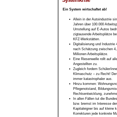
.
Systemkrise
Ein System wirtschaftet ab!
Allein in der Autoindustrie s
Jahren über 100.000 Arbeitsp
Umstellung auf E-Autos bed
zigtausende Arbeitsplätze bei
KFZ-Werkstätten.
Digitalisierung und Industrie
nach Schätzung zwischen 4,
Millionen Arbeitsplätze.
Eine Riesenwelle rollt auf all
Angestellten zu.
Zugleich fordern Schüler/in
Klimaschutz – zu Recht! Den
immer katastrophaler aus.
Hinzu kommen: Wohnungsnot,
Pflegenotstand, Bildungsmis
Rechtsentwicklung, zunehme
In allen Fällen tut die Bunde
bzw. bremst im Interesse der
Kapitaleigner bis auf kleine
Korrekturen jede konkrete 