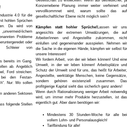
Gesellschaft zu entwickeln. Wenn auf betrieblicher, ja
Konzernebene Planung immer weiter verfeinert und
!
vervollkommnet wird, warum sollte das auf
dustrie 4.0 für die
gesellschaftlicher Ebene nicht möglich sein?
mit hohlen Sprüchen
.
ten. Da wird von
Kämpfen statt hohler Sprüche!
Lassen wir un
, „unvermeid-lichem
angesichts der extremen Umwälzungen, die auf
genannten Probleme
Arbeiter/innen und Angestellte zukommen, nicht
eruntergeredet oder
einlullen und gegeneinander ausspielen. Nehmen wir
em Schleier von
die Sache in die eigenen Hände, kämpfen wir selbst für
unsere Interessen!
Wir fordern Arbeit, von der wir leben können! Und eine
ss bereits im Gang.
Umwelt, in der wir leben können! Arbeitsplätze und
llen ab. Angeblich
Schutz der Umwelt sind für uns, das heißt für Arbeiter,
pel, Ford streichen:
Angestellte, werktätige Menschen, keine Gegensätze,
n bei den Festan-
sondern gehören existenziell zusammen. Das
ich“. Nur: Wo sollen
profitgierige Kapital sieht das sicherlich ganz anders!
Wenn durch Rationalisierung weniger Arbeit notwendig
 in anderen Sektoren
wird, um immer mehr Produkte herzustellen, ist das
eigentlich gut. Aber dann benötigen wir:
ss folgende Stellen
Mindestens 30 Stunden-Woche für alle bei
vollem Lohn- und Personalausgleich!
Tarifbindung für alle!