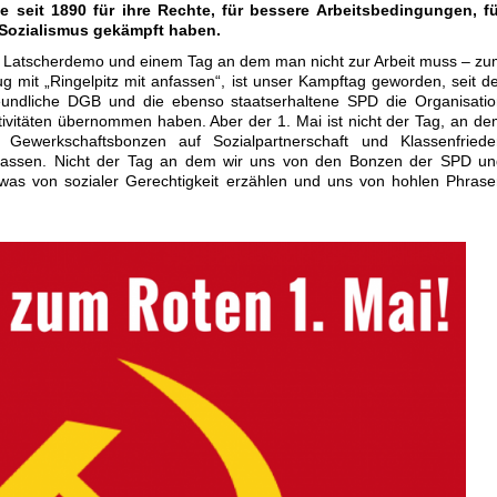
die seit 1890 für ihre Rechte, für bessere Arbeitsbedingungen, f
 Sozialismus gekämpft haben.
r Latscherdemo und einem Tag an dem man nicht zur Arbeit muss – z
ug mit „Ringelpitz mit anfassen“, ist unser Kampftag geworden, seit d
reundliche DGB und die ebenso staatserhaltene SPD die Organisati
tivitäten übernommen haben. Aber der 1. Mai ist nicht der Tag, an d
Gewerkschaftsbonzen auf Sozialpartnerschaft und Klassenfriede
lassen. Nicht der Tag an dem wir uns von den Bonzen der SPD un
twas von sozialer Gerechtigkeit erzählen und uns von hohlen Phras