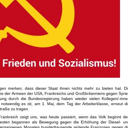
en merken, dass dieser Staat ihnen nichts mehr zu bieten hat. Di
tze der Armeen der USA, Frankreichs und Großbritanniens gegen Syri
ung durch die Bundesregierung haben wieder vielen Kollegen/-inne
 notwendig es ist, am 1. Mai, dem Tag der Arbeiterklasse, erneut d
traße zu tragen.
Frankreich zeigt uns, was heute passiert, wenn das Volk beginnt d
esten begannen als Bewegung gegen die Erhöhung der Diesel- un
 vergangenen Monaten hunderttausende wütende Franzosen gegen di