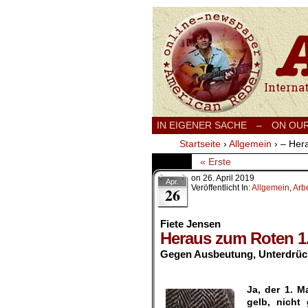
International
IN EIGENER SACHE
–
ON OU
Startseite
›
Allgemein
›
– Her
« Erste
on
26. April 2019
Apr.
Veröffentlicht In:
Allgemein
,
Arbe
26
Fiete Jensen
Heraus zum Roten 1.
Gegen Ausbeutung, Unterdrück
Ja, der 1. M
gelb, nicht