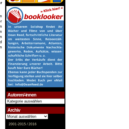
ür
um
er
on
em
n
d
en
Autoren/-innen
Autoren/-
innen
Archiv
Archiv
2001-2015 /
2016