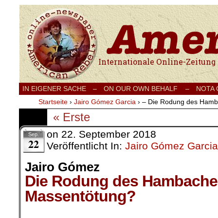
Internationale Onlinezeitung für Frieden
IN EIGENER SACHE
–
ON OUR OWN BEHALF –
NOTA
Startseite
›
Jairo Gómez Garcia
›
– Die Rodung des Hamba
« Erste
on
22. September 2018
Sep.
22
Veröffentlicht In:
Jairo Gómez Garcia
Jairo Gómez
Die Rodung des Hambacher
Massentötung?
.