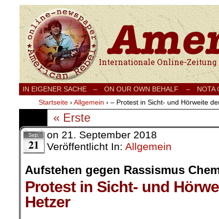
Internationale Onlinezeitung für Frieden
IN EIGENER SACHE
–
ON OUR OWN BEHALF –
NOTA
Startseite
›
Allgemein
›
– Protest in Sicht- und Hörweite d
« Erste
on
21. September 2018
Sep.
21
Veröffentlicht In:
Allgemein
Aufstehen gegen Rassismus Chem
Protest in Sicht- und Hörwe
Hetzer