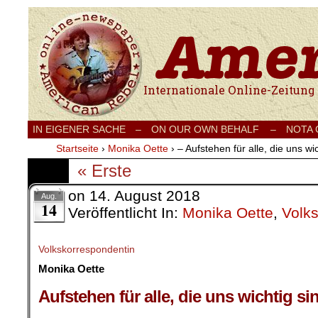
Internationale Onlinezeitung für Frieden
IN EIGENER SACHE
–
ON OUR OWN BEHALF –
NOTA
Startseite
›
Monika Oette
›
– Aufstehen für alle, die uns wi
« Erste
on
14. August 2018
Aug.
14
Veröffentlicht In:
Monika Oette
,
Volk
Volkskorrespondentin
Monika Oette
.
Aufstehen für alle, die uns wichtig si