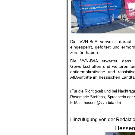
Die VVN-BdA verweist darauf, 
eingesperrt, gefoltert und ermo
zerstört haben.
Die VVN-BdA erwartet, dass d
Gewerkschaften und weiteren ant
antidemokratische und rassist
AfDAuftritte im hessischen Landt
.
(Für die Richtigkeit und bei Nachfrag
Rosemarie Steffens, Sprecherin de
E-Mail: hessen@vvn-bda.de)
.
.
Hinzufügung von der Redakti
Hessens