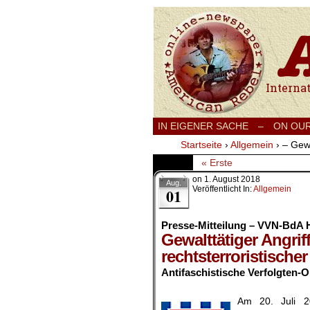
International
IN EIGENER SACHE
–
ON OU
Startseite
›
Allgemein
›
– Gewa
« Erste
on
1. August 2018
Aug.
Veröffentlicht In:
Allgemein
01
Presse-Mitteilung – VVN-BdA H
Gewalttätiger Angrif
rechtsterroristischer
Antifaschistische Verfolgten-O
.
Am 20. Juli 2