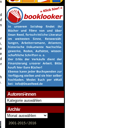
im
d
uf
en
r
s,
ie
de
d
er
ch
.
Autoren/-innen
Autoren/-
innen
Archiv
Archiv
2001-2015 /
2016