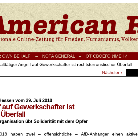
e Onlinezeitung für Frieden, Humanismus, Völkerverständigung und Kul
R OWN BEHALF –
NOTA GENERAL –
ОТ СВОЕГО ИМЕНИ
lttätiger Angriff auf Gewerkschafter ist rechtsterroristischer Überfall
Nächster ›
essen vom 29. Juli 2018
f auf Gewerkschafter ist
 Überfall
rganisation übt Solidarität mit dem Opfer
018 haben zwei – offensichtliche – AfD-Anhänger einen aktive