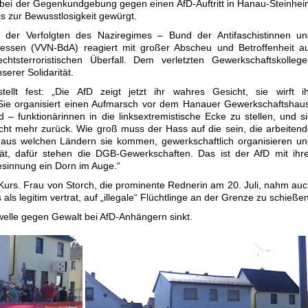
bei der Gegenkundgebung gegen einen AfD-Auftritt in Hanau-Steinhe
is zur Bewusstlosigkeit gewürgt.
g der Verfolgten des Naziregimes – Bund der Antifaschistinnen un
Hessen (VVN-BdA) reagiert mit großer Abscheu und Betroffenheit a
chtsterroristischen Überfall. Dem verletzten Gewerkschaftskolleg
serer Solidarität.
ellt fest: „Die AfD zeigt jetzt ihr wahres Gesicht, sie wirft ih
Sie organisiert einen Aufmarsch vor dem Hanauer Gewerkschaftshau
– funktionärinnen in die linksextremistische Ecke zu stellen, und s
icht mehr zurück. Wie groß muss der Hass auf die sein, die arbeiten
us welchen Ländern sie kommen, gewerkschaftlich organisieren un
rität, dafür stehen die DGB-Gewerkschaften. Das ist der AfD mit ihr
esinnung ein Dorn im Auge.“
 Kurs. Frau von Storch, die prominente Rednerin am 20. Juli, nahm au
 als legitim vertrat, auf „illegale“ Flüchtlinge an der Grenze zu schießen
lle gegen Gewalt bei AfD-Anhängern sinkt.