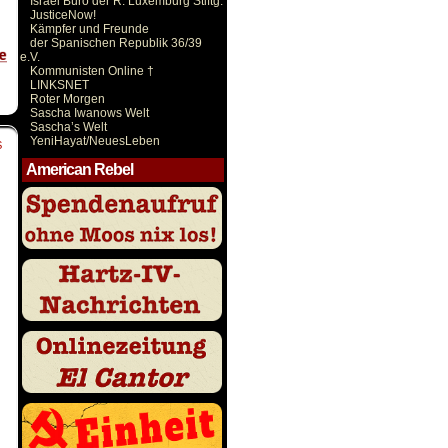
Israel Büro der R. Luxemburg Stiftg.
JusticeNow!
Kämpfer und Freunde
der Spanischen Republik 36/39
e.V.
Kommunisten Online †
LINKSNET
Roter Morgen
Sascha Iwanows Welt
Sascha’s Welt
YeniHayat/NeuesLeben
S
American Rebel