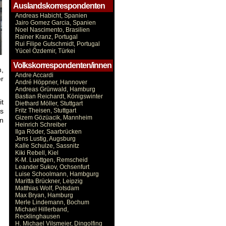
Auslandskorrespondenten
Andreas Habicht, Spanien
Jairo Gomez Garcia, Spanien
Noel Nascimento, Brasilien
Rainer Kranz, Portugal
Rui Filipe Gutschmidt, Portugal
Yücel Özdemir, Türkei
Volkskorrespondenten/innen
,
Andre Accardi
er
André Höppner, Hannover
Andreas Grünwald, Hamburg
Bastian Reichardt, Königswinter
t
Diethard Möller, Stuttgart
as
Fritz Theisen, Stuttgart
Gizem Gözüacik, Mannheim
n
Heinrich Schreiber
Ilga Röder, Saarbrücken
Jens Lustig, Augsburg
Kalle Schulze, Sassnitz
Kiki Rebell, Kiel
K-M. Luettgen, Remscheid
Leander Sukov, Ochsenfurt
Luise Schoolmann, Hambgurg
Maritta Brückner, Leipzig
Matthias Wolf, Potsdam
Max Bryan, Hamburg
Merle Lindemann, Bochum
Michael Hillerband,
Recklinghausen
H. Michael Vilsmeier, Dingolfing