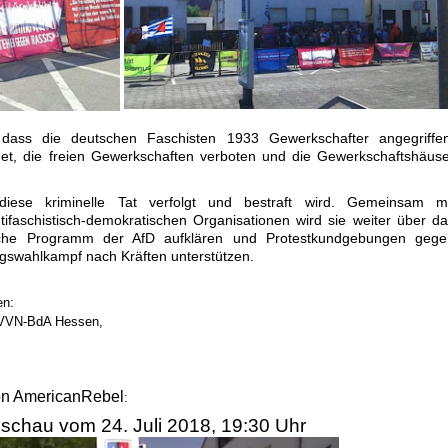
dass die deutschen Faschisten 1933 Gewerkschafter angegriffen
rdet, die freien Gewerkschaften verboten und die Gewerkschaftshäus
iese kriminelle Tat verfolgt und bestraft wird. Gemeinsam mi
ifaschistisch-demokratischen Organisationen wird sie weiter über d
ische Programm der AfD aufklären und Protestkundgebungen gege
agswahlkampf nach Kräften unterstützen.
en:
r VVN-BdA Hessen,
on AmericanRebel
:
chau vom 24. Juli 2018, 19:30 Uhr