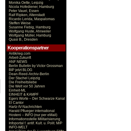
Monika Oette, Leipzig
Nicola Hofediener, Hamburg
Peter Vauel, Essen
Ralf Ripken, Altenstadt
Ricardo Lerida, Maspalomas
Steffen Weise
Susanne Fiebig, Hamburg
Wolfgang Huste, Ahrweiler
Wolfgang Müller, Hamburg
Quasi B., Dresden
Kooperationspartner
Antikrieg.com
Arbeit-Zukunft
ANF NEWS
Berlin Bulletin by Victor Grossman
BIP jetzt BLOG
Dean-Reed-Archiv-Berlin
Der Stachel Leipzig
Die Freiheitsliebe
Die Welt vor 50 Jahren
Einheit-ML
EINHEIT & KAMPF
Egers Worte – Der Schwarze Kanal
El Cantor
Hartz-IV-Nachrichten
Harald Pflueger international
Hosteni – INFO (nur per eMail)
Informationsstelle Militarisierung
Infoportal f. antif. Kult. u. Polit. M/P
INFO-WELT