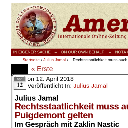
Internationale Onlinezeitung für Frieden
IN EIGENER SACHE
–
ON OUR OWN BEHALF –
NOTA
Startseite
›
Julius Jamal
›
– Rechtsstaatlichkeit muss auch
« Erste
on
12. April 2018
Apr.
12
Veröffentlicht In:
Julius Jamal
Julius Jamal
Rechtsstaatlichkeit muss a
Puigdemont gelten
Im Gespräch mit Zaklin Nastic