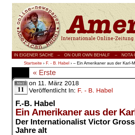
Internationale Onlinezeitung für Frieden
IN EIGENER SACHE
–
ON OUR OWN BEHALF –
NOTA
Startseite
›
F. - B. Habel
›
– Ein Amerikaner aus der Karl-M
« Erste
on
11. März 2018
März
11
Veröffentlicht In:
F. - B. Habel
F.-B. Habel
Ein Amerikaner aus der Kar
Der Internationalist Victor Gros
Jahre alt
.