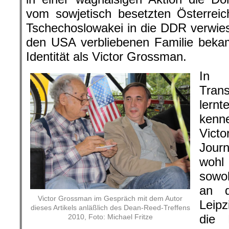
vom sowjetisch besetzten Österrei
Tschechoslowakei in die DDR verwie
den USA verbliebenen Familie beka
Identität als Victor Grossman.
In 
Trans
lern
kenn
Vict
Journ
wohl 
sowoh
an d
Victor Grossman im Gespräch mit dem Autor
Leipz
dieses Artikels anläßlich des Dean-Reed-Treffens
die 
2010, Foto: Michael Fritze