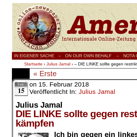
Internationale Onlinezeitung für Frieden
IN EIGENER SACHE
–
ON OUR OWN BEHALF –
NOTA
Startseite
›
Julius Jamal
›
– DIE LINKE sollte gegen restri
« Erste
on
15. Februar 2018
Feb.
15
Veröffentlicht In:
Julius Jamal
Julius Jamal
DIE LINKE sollte gegen rest
kämpfen
.
Ich bin gegen ein link