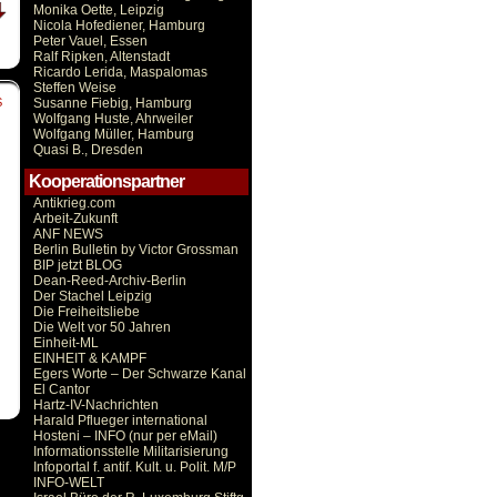
Monika Oette, Leipzig
Nicola Hofediener, Hamburg
Peter Vauel, Essen
Ralf Ripken, Altenstadt
Ricardo Lerida, Maspalomas
Steffen Weise
Susanne Fiebig, Hamburg
S
Wolfgang Huste, Ahrweiler
Wolfgang Müller, Hamburg
Quasi B., Dresden
Kooperationspartner
Antikrieg.com
Arbeit-Zukunft
ANF NEWS
Berlin Bulletin by Victor Grossman
BIP jetzt BLOG
Dean-Reed-Archiv-Berlin
Der Stachel Leipzig
Die Freiheitsliebe
Die Welt vor 50 Jahren
Einheit-ML
EINHEIT & KAMPF
Egers Worte – Der Schwarze Kanal
El Cantor
Hartz-IV-Nachrichten
Harald Pflueger international
Hosteni – INFO (nur per eMail)
Informationsstelle Militarisierung
Infoportal f. antif. Kult. u. Polit. M/P
INFO-WELT