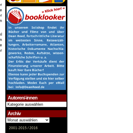
er
e
er
en
hl
en
te
hr
Autoren/-innen
Autoren/-
innen
Archiv
Archiv
2001-2015 /
2016