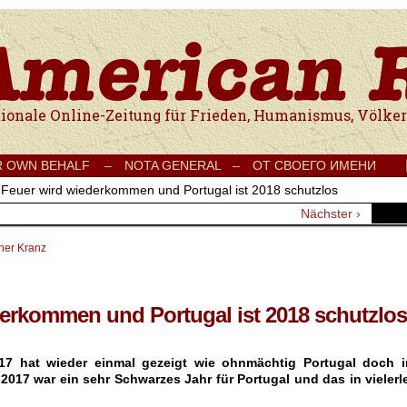
e Onlinezeitung für Frieden, Humanismus, Völkerverständigung und Kul
R OWN BEHALF –
NOTA GENERAL –
ОТ СВОЕГО ИМЕНИ
 Feuer wird wiederkommen und Portugal ist 2018 schutzlos
Nächster ›
ner Kranz
erkommen und Portugal ist 2018 schutzlos
17 hat wieder einmal gezeigt wie ohnmächtig Portugal doch i
 2017 war ein sehr Schwarzes Jahr für Portugal und das in vielerl