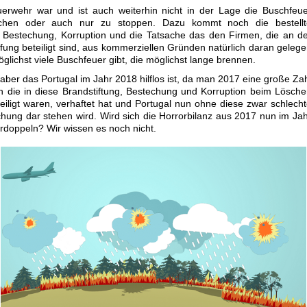
uerwehr war und ist auch weiterhin nicht in der Lage die Buschfeu
chen oder auch nur zu stoppen. Dazu kommt noch die bestellt
, Bestechung, Korruption und die Tatsache das den Firmen, die an d
ng beteiligt sind, aus kommerziellen Gründen natürlich daran geleg
öglichst viele Buschfeuer gibt, die möglichst lange brennen.
aber das Portugal im Jahr 2018 hilflos ist, da man 2017 eine große Za
 die in diese Brandstiftung, Bestechung und Korruption beim Lösch
eiligt waren, verhaftet hat und Portugal nun ohne diese zwar schlech
chung dar stehen wird. Wird sich die Horrorbilanz aus 2017 nun im Ja
rdoppeln? Wir wissen es noch nicht.