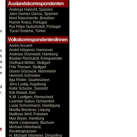
Auslandskorrespondenten
Andreas Habicht, Spanien
Jairo Gomez Garcia, Spanien
Noel Nascimento, Brasilien
Rainer Kranz, Portugal
Rui Filipe Gutschmidt, Portugal
nn
Yücel Özdemir, Türkei
Volkskorrespondenten/innen
Andre Accardi
André Höppner, Hannover
en
Andreas Grünwald, Hamburg
ch
Bastian Reichardt, Königswinter
al
Diethard Möller, Stuttgart
n
Fritz Theisen, Stuttgart
Gizem Gözüacik, Mannheim
ie
Heinrich Schreiber
Ilga Röder, Saarbrücken
Jens Lustig, Augsburg
d
Kalle Schulze, Sassnitz
,
Kiki Rebell, Kiel
K-M. Luettgen, Remscheid
Leander Sukov, Ochsenfurt
Luise Schoolmann, Hambgurg
Maritta Brückner, Leipzig
Matthias Wolf, Potsdam
Max Bryan, Hamburg
Merle Lindemann, Bochum
Michael Hillerband,
Recklinghausen
H. Michael Vilsmeier, Dingolfing