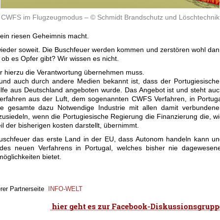
CWFS im Flugzeugmodus – © Schmidt Brandschutz und Löschtechnik
 ein riesen Geheimnis macht.
wieder soweit. Die Buschfeuer werden kommen und zerstören wohl da
 ob es Opfer gibt? Wir wissen es nicht.
wer hierzu die Verantwortung übernehmen muss.
und auch durch andere Medien bekannt ist, dass der Portugiesisch
lfe aus Deutschland angeboten wurde. Das Angebot ist und steht au
erfahren aus der Luft, dem sogenannten CWFS Verfahren, in Portug
ie gesamte dazu Notwendige Industrie mit allen damit verbundene
nzusiedeln, wenn die Portugiesische Regierung die Finanzierung die, w
il der bisherigen kosten darstellt, übernimmt.
schfeuer das erste Land in der EU, dass Autonom handeln kann un
 des neuen Verfahrens in Portugal, welches bisher nie dagewesene
öglichkeiten bietet.
erer Partnerseite
INFO-WELT