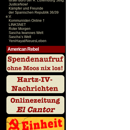
Israel Büro der R. Luxemburg Stiftg.
JusticeNow!
Kämpfer und Freunde
der Spanischen Republik 36/39
e.V.
Kommunisten Online †
LINKSNET
Roter Morgen
Sascha Iwanows Welt
Sascha’s Welt
YeniHayat/NeuesLeben
American Rebel