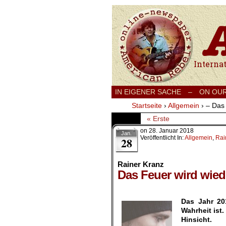
International
IN EIGENER SACHE
–
ON OU
Startseite
›
Allgemein
›
– Das
« Erste
on
28. Januar 2018
Jan.
Veröffentlicht In:
Allgemein
,
Rai
28
Rainer Kranz
Das Feuer wird wied
.
Das Jahr 20
Wahrheit ist.
Hinsicht.