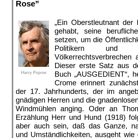
Rose”
.
„Ein Oberstleutnant de
gehabt, seine beruflich
setzen, um die Öffentlich
Politikern und G
Völkerrechtsverbrechen
Dieser erste Satz aus 
Harry Popow
Buch „AUSGEDIENT“, he
Crome erinnert zunächs
der 17. Jahrhunderts, der im ange
gnädigen Herren und die gnadenlosen
Windmühlen anging. Oder an Thom
Erzählung Herr und Hund (1918) fol
aber auch sein, daß das Ganze, na
und Umständlichkeiten, ausgeht wie