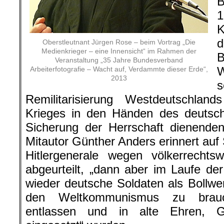
K
d
Oberstleutnant Jürgen Rose – beim Vortrag „Die
Medienkrieger – eine Innensicht“ im Rahmen der
Veranstaltung „35 Jahre Bundesverband
Arbeiterfotografie – Wacht auf, Verdammte dieser Erde“,
2013
Remilitarisierung Westdeutschla
Krieges in den Händen des deutsch
Sicherung der Herrschaft dienenden
Mitautor Günther Anders erinnert auf 
Hitlergenerale wegen völkerrechts
abgeurteilt, „dann aber im Laufe der
wieder deutsche Soldaten als Bollw
den Weltkommunismus zu brauch
entlassen und in alte Ehren, G