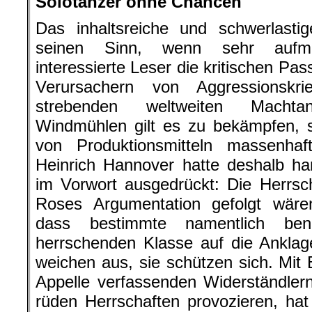
Solotänzer ohne Chancen
Das inhaltsreiche und schwerlasti
seinen Sinn, wenn sehr aufme
interessierte Leser die kritischen Pa
Verursachern von Aggressionskr
strebenden weltweiten Machta
Windmühlen gilt es zu bekämpfen, 
von Produktionsmitteln massenhaf
Heinrich Hannover hatte deshalb ha
im Vorwort ausgedrückt: Die Herrsc
Roses Argumentation gefolgt wär
dass bestimmte namentlich ben
herrschenden Klasse auf die Anklag
weichen aus, sie schützen sich. Mit Bi
Appelle verfassenden Widerständler
rüden Herrschaften provozieren, ha