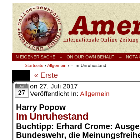
Internationale Onlinezeitung für Frieden
IN EIGENER SACHE
–
ON OUR OWN BEHALF –
NOTA
Startseite
›
Allgemein
›
– Im Unruhestand
« Erste
on
27. Juli 2017
Juli
27
Veröffentlicht In:
Allgemein
Harry Popow
Im Unruhestand
Buchtipp:
Erhard Crome
: Ausge
Bundeswehr, die Meinungsfreihe