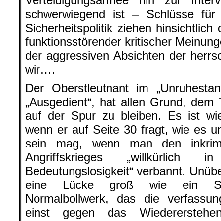
Verteidigungsarmee hin zur Inter
schwerwiegend ist – Schlüsse für
Sicherheitspolitik ziehen hinsichtli
funktionsstörender kritischer Meinun
der aggressiven Absichten der herr
wir….
Der Oberstleutnant im „Unruhest
„Ausgedient“, hat allen Grund, dem
auf der Spur zu bleiben. Es ist wie
wenn er auf Seite 30 fragt, wie es u
sein mag, wenn man den inkrimi
Angriffskrieges „willkürlic
Bedeutungslosigkeit“ verbannt. Unübe
eine Lücke groß wie ein Sc
Normalbollwerk, das die verfass
einst gegen das Wiedererstehen