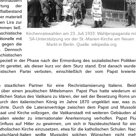
enhäusern
rtung der
tatbestand
er materiell
en Lira zur
ommen ließ.
aschistische
Kirchenratswahlen am 23. Juli 1933: Wahlpropaganda mi
ionelle mit
SA-Unterstützung vor der St.-Marien-Kirche am Neuen
h gegen die
Markt in Berlin. Quelle: wikipedia.org
s. Dennoch
histischen
iell in der Phase nach der Ermordung des sozialistischen Politike
ht gerettet, als dieser kurz vor dem Sturz stand. Erst danach wurd
stischen Partei verboten, einschließlich der vom Papst kreierte
aatlichen Partner für eine Rechristianisierung Italiens. Beid
 über einen jesuitischen Mittelsmann. Papst Pius hatte wiederum e
tlichen Status des Vatikans zu klären, der seit der Besetzung Roms u
durch den italienischen König im Jahre 1870 ungeklärt war, was z
hrte. Durch die Lateranverträge zwischen dem Papst und Mussolin
at und Kirche vollzogen, die Vatikanstadt mit weiteren Gebäuden a
alien wieder zu internationaler Anerkennung verholfen. Papst Piu
influss auf Hitler zu gewinnen, um sich in Nazideutschland für ei
tholischen Kirche einzusetzen, etwa für die katholischen Schulen. Na
schland-Italien wollte Mussolini solchen Wünschen nicht meh