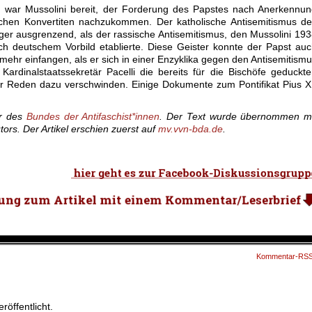
war Mussolini bereit, der Forderung des Papstes nach Anerkennun
schen Konvertiten nachzukommen. Der katholische Antisemitismus d
niger ausgrenzend, als der rassische Antisemitismus, den Mussolini 19
ch deutschem Vorbild etablierte. Diese Geister konnte der Papst au
ehr einfangen, als er sich in einer Enzyklika gegen den Antisemitism
ardinalstaatssekretär Pacelli die bereits für die Bischöfe geduckt
r Reden dazu verschwinden. Einige Dokumente zum Pontifikat Pius X
er des
Bundes der Antifaschist*innen
. Der Text wurde übernommen mi
rs. Der Artikel erschien zuerst auf
mv.vvn-bda.de
.
Kommentar-RS
röffentlicht.