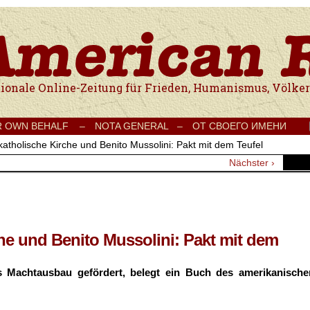
e Onlinezeitung für Frieden, Humanismus, Völkerverständigung und Kul
R OWN BEHALF –
NOTA GENERAL –
ОТ СВОЕГО ИМЕНИ
katholische Kirche und Benito Mussolini: Pakt mit dem Teufel
Nächster ›
che und Benito Mussolini: Pakt mit dem
is Machtausbau gefördert, belegt ein Buch des amerikanische