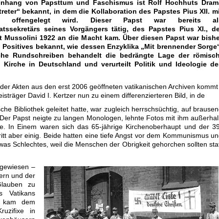
nhang von Papsttum und Faschismus ist Rolf Hochhuts Dram
rtreter“ bekannt, in dem die Kollaboration des Papstes Pius XII. m
 offengelegt wird. Dieser Papst war bereits al
atssekretärs seines Vorgängers tätig, des Papstes Pius XI., de
it Mussolini 1922 an die Macht kam. Über diesen Papst war bishe
Positives bekannt, wie dessen Enzyklika „Mit brennender Sorge“
che Rundschreiben behandelt die bedrängte Lage der römisch
 Kirche in Deutschland und verurteilt Politik und Ideologie de
 der Akten aus den erst 2006 geöffneten vatikanischen Archiven kommt
eisträger David I. Kertzer nun zu einem differenzierteren Bild, in de
che Bibliothek geleitet hatte, war zugleich herrschsüchtig, auf brause
Der Papst neigte zu langen Monologen, lehnte Fotos mit ihm außerha
e. In Einem waren sich das 65-jährige Kirchenoberhaupt und der 3
itt aber einig. Beide hatten eine tiefe Angst vor dem Kommunismus u
as Schlechtes, weil die Menschen der Obrigkeit gehorchen sollten sta
ngewiesen –
ern und der
Glauben zu
s Vatikans
ni kam dem
uzifixe in