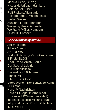
Monika Oette, Leipzig
g
Nicola Hofediener, Hamburg
es
Peter Vauel, Essen
38
Ralf Ripken, Altenstadt
Ricardo Lerida, Maspalomas
ch
Steffen Weise
us
Susanne Fiebig, Hamburg
en
Wolfgang Huste, Ahrweiler
I.
Wolfgang Müller, Hamburg
Quasi B., Dresden
Kooperationspartner
t
Antikrieg.com
Arbeit-Zukunft
ANF NEWS
Berlin Bulletin by Victor Grossman
BIP jetzt BLOG
Dean-Reed-Archiv-Berlin
Der Stachel Leipzig
Die Freiheitsliebe
Die Welt vor 50 Jahren
Einheit-ML
EINHEIT & KAMPF
Egers Worte – Der Schwarze Kanal
El Cantor
Hartz-IV-Nachrichten
S
Harald Pflueger international
Hosteni – INFO (nur per eMail)
Informationsstelle Militarisierung
Infoportal f. antif. Kult. u. Polit. M/P
INFO-WELT