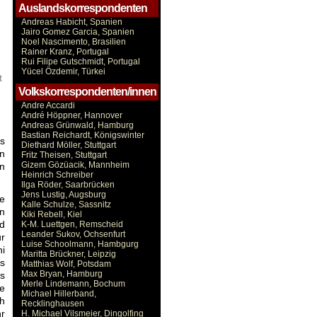
Auslandskorrespondenten
Andreas Habicht, Spanien
Jairo Gomez Garcia, Spanien
Noel Nascimento, Brasilien
Rainer Kranz, Portugal
Rui Filipe Gutschmidt, Portugal
Yücel Özdemir, Türkei
t
Volkskorrespondenten/innen
Andre Accardi
André Höppner, Hannover
Andreas Grünwald, Hamburg
Bastian Reichardt, Königswinter
rs
Diethard Möller, Stuttgart
en
Fritz Theisen, Stuttgart
Gizem Gözüacik, Mannheim
n
Heinrich Schreiber
Ilga Röder, Saarbrücken
Jens Lustig, Augsburg
e
Kalle Schulze, Sassnitz
in
Kiki Rebell, Kiel
nd
K-M. Luettgen, Remscheid
Leander Sukov, Ochsenfurt
ur
Luise Schoolmann, Hambgurg
i
Maritta Brückner, Leipzig
ls
Matthias Wolf, Potsdam
Max Bryan, Hamburg
s
Merle Lindemann, Bochum
ne
Michael Hillerband,
ch
Recklinghausen
r
H. Michael Vilsmeier, Dingolfing