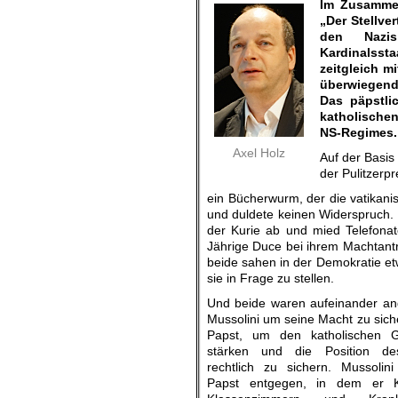
Im Zusamme
„Der Stellve
den Nazis
Kardinalssta
zeitgleich m
überwiegend 
Das päpstli
katholischen
NS-Regimes.
Axel Holz
Auf der Basis
der Pulitzerpr
ein Bücherwurm, der die vatikanis
und duldete keinen Widerspruch. 
der Kurie ab und mied Telefonat
Jährige Duce bei ihrem Machtantr
beide sahen in der Demokratie etw
sie in Frage zu stellen.
Und beide waren aufeinander a
Mussolini um seine Macht zu sich
Papst, um den katholischen 
stärken und die Position de
rechtlich zu sichern. Mussoli
Papst entgegen, in dem er Kr