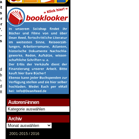
a
it
s
r
r
.
-
s
nd
lb
9-
nd
tt
Autoren/-innen
Autoren/-
innen
Archiv
Archiv
2001-2015 /
2016