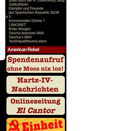
Israel Büro der R. Luxemburg Stiftg.
JusticeNow!
Kämpfer und Freunde
der Spanischen Republik 36/39
e.V.
Kommunisten Online †
LINKSNET
Roter Morgen
Sascha Iwanows Welt
Sascha’s Welt
YeniHayat/NeuesLeben
American Rebel