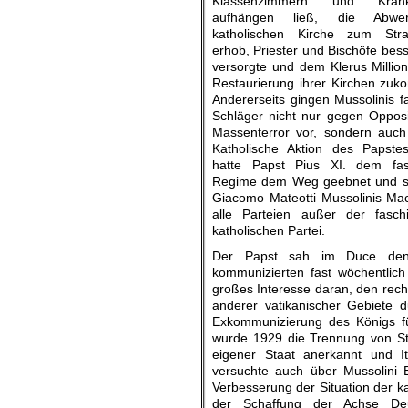
Klassenzimmern und Krank
aufhängen ließ, die Abwe
katholischen Kirche zum Straf
erhob, Priester und Bischöfe bess
versorgte und dem Klerus Million
Restaurierung ihrer Kirchen zuk
Andererseits gingen Mussolinis f
Schläger nicht nur gegen Opposit
Massenterror vor, sondern auc
Katholische Aktion des Papste
hatte Papst Pius XI. dem fasc
Regime dem Weg geebnet und spez
Giacomo Mateotti Mussolinis Mac
alle Parteien außer der faschi
katholischen Partei.
Der Papst sah im Duce den st
kommunizierten fast wöchentlich
großes Interesse daran, den rech
anderer vatikanischer Gebiete 
Exkommunizierung des Königs fü
wurde 1929 die Trennung von Sta
eigener Staat anerkannt und It
versuchte auch über Mussolini E
Verbesserung der Situation der ka
der Schaffung der Achse Deut