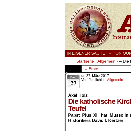
International
IN EIGENER SACHE
–
ON OU
Startseite
›
Allgemein
›
– Die 
« Erste
on
27. März 2017
März
Veröffentlicht In:
Allgemein
27
Axel Holz
Die katholische Kir
Teufel
Papst Pius XI. hat Mussolin
Historikers David I. Kertzer
.