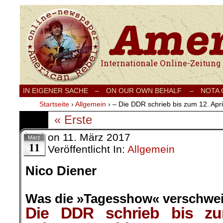
Internationale Onlinezeitung für Frieden
IN EIGENER SACHE
–
ON OUR OWN BEHALF –
NOTA
Startseite
›
Allgemein
›
– Die DDR schrieb bis zum 12. Apr
« Erste
on
11. März 2017
März
11
Veröffentlicht In:
Allgemein
Nico Diener
Was die »Tagesshow« verschwei
Die DDR schrieb bis zu