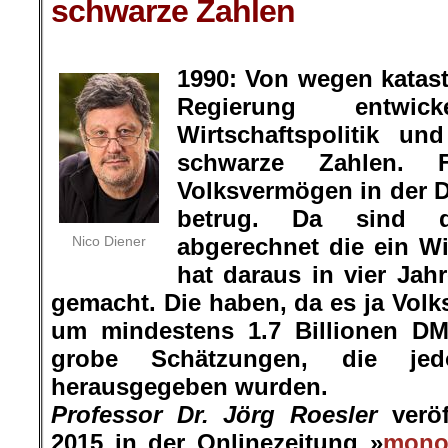
schwarze Zahlen
.
1990: Von wegen katas
Regierung entwic
Wirtschaftspolitik un
schwarze Zahlen. 
Volksvermögen in der D
betrug. Da sind 
Nico Diener
abgerechnet die ein W
hat daraus in vier Jah
gemacht. Die haben, da es ja Volk
um mindestens 1.7 Billionen DM
grobe Schätzungen, die j
herausgegeben wurden.
Professor Dr. Jörg Roesler
veröf
2015 in der Onlinezeitung »
mono