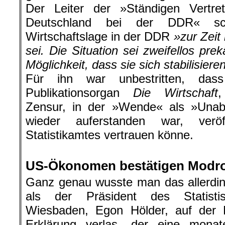
Der Leiter der »Ständigen Vertre
Deutschland bei der DDR« sc
Wirtschaftslage in der DDR
»zur Zeit
sei. Die Situation sei zweifellos pre
Möglichkeit, dass sie sich stabilisier
Für ihn war unbestritten, d
Publikationsorgan
Die Wirtschaft
,
Zensur, in der »Wende« als »Una
wieder auferstanden war, veröf
Statistikamtes vertrauen könne.
.
US-Ökonomen bestätigen Modr
Ganz genau wusste man das allerdin
als der Präsident des Statist
Wiesbaden, Egon Hölder, auf der
Erklärung verlas, der eine mona