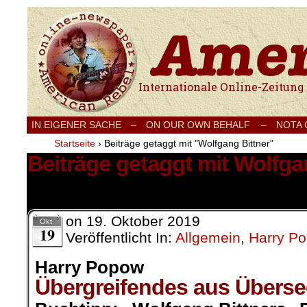
Internationale Onlinezeitung für Frieden
IN EIGENER SACHE
–
ON OUR OWN BEHALF –
NOTA
Startseite
›
Beiträge getaggt mit "Wolfgang Bittner"
Beiträge getaggt mit Wolfga
2 Ergebnisse.
on
19. Oktober 2019
Okt.
19
Veröffentlicht In:
Allgemein
,
Harry P
Harry Popow
Übergreifendes aus Überse