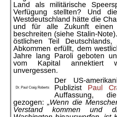
Land als militärische Speer
Verfügung stellten? Und di
Westdeutschland hätte die Cha
und für alle Zukunft einen
beschreiten (siehe Stalin-Note
östlichen Teil Deutschlands
Abkommen erfüllt, dem westli
Jahre lang Paroli geboten un
vom Kapital annektiert 
unvergessen.
Der US-amerika
Publizist
Paul Cr
Dr. Paul Craig Roberts
Auffassung, d
gezogen:
„Wenn die Menschen
Verstand kommen und die
Washington hinauswerfen, ist 