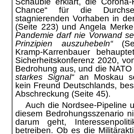
Schäuble erklärt, die Corona-
Chance“ für die Durchse
stagnierenden Vorhaben in de
(Seite 223) und Angela Merke
Pandemie darf nie Vorwand se
Prinzipien auszuhebeln“
(Sei
Kramp-Karrenbauer behaupte
Sicherheitskonferenz 2020, vo
Bedrohung aus, und die NATO
starkes Signal“
an Moskau se
kein Freund Deutschlands, beso
Abschreckung (Seite 45).
Auch die Nordsee-Pipeline u
diesem Bedrohungsszenario nic
darum geht, Interessenpoli
betreiben. Ob es die Militära