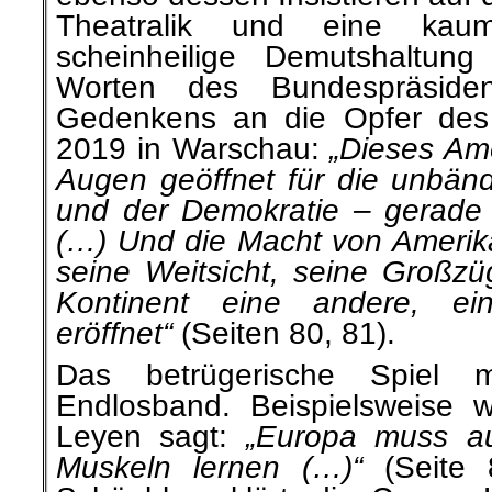
Theatralik und eine kau
scheinheilige Demutshaltun
Worten des Bundespräsiden
Gedenkens an die Opfer des 
2019 in Warschau:
„Dieses Ame
Augen geöffnet für die unbändi
und der Demokratie – gerade
(…) Und die Macht von Amerik
seine Weitsicht, seine Großzü
Kontinent eine andere, ei
eröffnet“
(Seiten 80, 81).
Das betrügerische Spiel 
Endlosband. Beispielsweise 
Leyen sagt:
„Europa muss a
Muskeln lernen (…)“
(Seite 