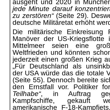
ausgeht und 2020 in Münche
jede Minute darauf konzentrier
zu zerstören“
(Seite 29). Desw
deutsche Militäretat erhöht w
Die militärische Einkreisung
Manöver der US-Kriegsflotte 
Mittelmeer seien eine gr
Weltfrieden und könnten scho
jederzeit einen großen Krieg a
„Für Deutschland als unsink
der USA würde das die totale 
(Seite 55). Dennoch bereite si
den Ernstfall vor. Politiker f
Teilhabe“
, in Auftrag ge
Kampfschiffe, gekauft 
amerikanische F-18-Kampfjets