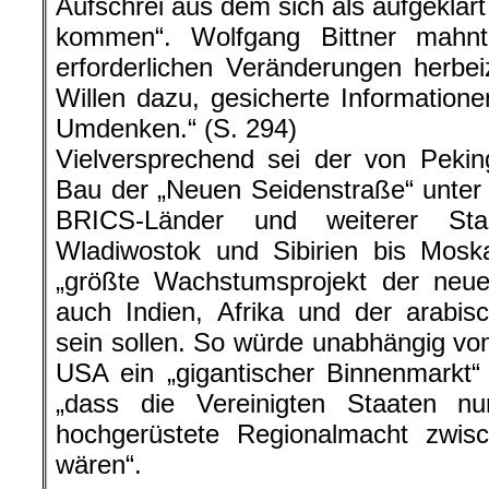
Aufschrei aus dem sich als aufgeklär
kommen“. Wolfgang Bittner mahn
erforderlichen Veränderungen herbe
Willen dazu, gesicherte Informatione
Umdenken.“ (S. 294)
Vielversprechend sei der von Peki
Bau der „Neuen Seidenstraße“ unter
BRICS-Länder und weiterer St
Wladiwostok und Sibirien bis Mos
„größte Wachstumsprojekt der neue
auch Indien, Afrika und der arabi
sein sollen. So würde unabhängig vo
USA ein „gigantischer Binnenmarkt“
„dass die Vereinigten Staaten n
hochgerüstete Regionalmacht zwisc
wären“.