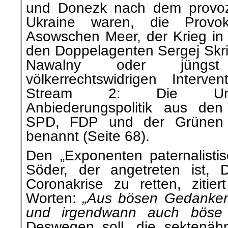
und Donezk nach dem provozi
Ukraine waren, die Provo
Asowschen Meer, der Krieg in 
den Doppelagenten Sergej Skrip
Nawalny oder jüngs
völkerrechtswidrigen Interv
Stream 2: Die Unter
Anbiederungspolitik aus de
SPD, FDP und der Grünen 
benannt (Seite 68).
Den „Exponenten paternalistis
Söder, der angetreten ist, 
Coronakrise zu retten, zitie
Worten:
„Aus bösen Gedanke
und irgendwann auch böse 
Deswegen soll „die sektenäh