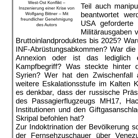
West-Ost Konflikt –
Teil auch manipu
Inszenierung einer Krise von
beantwortet we
Wolfgang Bittner – Mit
freundlicher Genehmigung
USA geforderte
des Autors
Militärausgaben 
Bruttoinlandproduktes bis 2025? Wa
INF-Abrüstungsabkommen? War die A
Annexion oder ist das lediglich
Kampfbegriff? Was steckte hinter 
Syrien? Wer hat den Zwischenfal
weitere Eskalationsstufe im Kalten K
es denkbar, dass der russische Prä
des Passagierflugzeugs MH17, Hack
Institutionen und den Giftgasansch
Skripal befohlen hat?
Zur Indoktrination der Bevölkerung sc
der Fernsehzuschauer über Venez