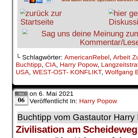
└ Schlagwörter:
AmericanRebel
,
Arbeit Z
Buchtipp
,
CIA
,
Harry Popow
,
Langzeitstra
USA
,
WEST-OST- KONFLIKT
,
Wolfgang B
on
6. Mai 2021
Mai
06
Veröffentlicht In:
Harry Popow
Buchtipp vom Gastautor Harry
Zivilisation am Scheideweg