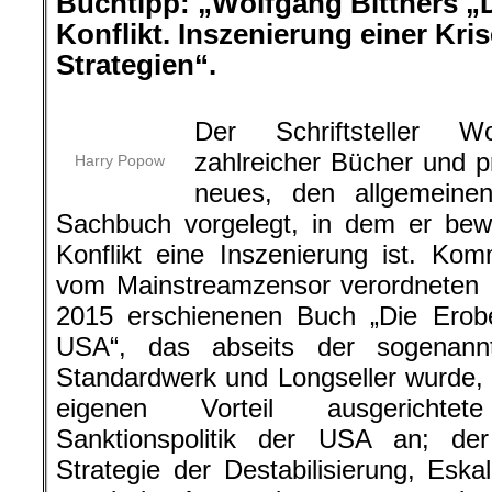
Buchtipp:
„
Wolfgang Bittners „
Konflikt. Inszenierung einer Kri
Strategien“.
.
Der Schriftsteller W
zahlreicher Bücher und pr
Harry Popow
neues, den allgemeine
Sachbuch vorgelegt, in dem er bew
Konflikt eine Inszenierung ist. Ko
vom Mainstreamzensor verordneten 
2015 erschienenen Buch „Die Erob
USA“, das abseits der sogenannt
Standardwerk und Longseller wurde, p
eigenen Vorteil ausgerichtet
Sanktionspolitik der USA an; der 
Strategie der Destabilisierung, Eskal