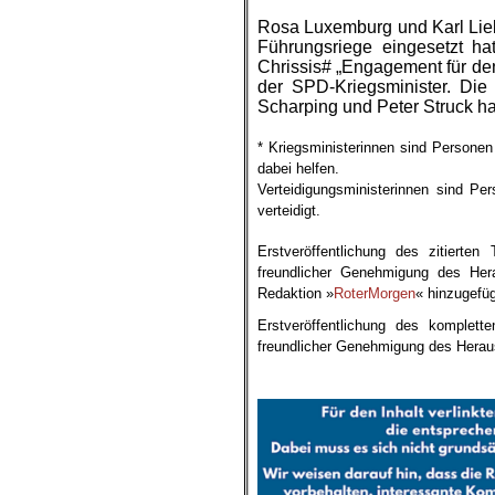
Rosa Luxemburg und Karl Lieb
Führungsriege eingesetzt h
Chrissis# „Engagement für den 
der SPD-Kriegsminister. Di
Scharping und Peter Struck h
.
* Kriegsministerinnen sind Personen
dabei helfen.
Verteidigungsministerinnen sind Pe
verteidigt.
.
Erstveröffentlichung des
zitierten
freundlicher Genehmigung des Her
Redaktion »
RoterMorgen
« hinzugefüg
Erstveröffentlichung des komplet
freundlicher Genehmigung des Herau
.