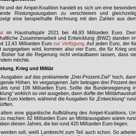
t und der Ampel-Koalition handelt es sich um eine besonder
ende Rüstungsausgaben zu verschleiern und gleichzeiti
zeigt eine beispielhafte Rechnung mit den Zahlen aus de
at
im Haushaltsjahr 2021 bei 46,93 Milliarden Euro. De
chaftliche Zusammenarbeit und Entwicklung (BWZ) standen i
nd 12,43 Milliarden Euro
zur Verfügung
. Auf jeden Euro, der fü
 ausgegeben wird, kommen also vier Euro, die für Krieg un
. Bisher hat die Regierung nicht verlautbaren lassen, dass si
ändern möchte.
üstung, Krieg und Militär
Ausgaben auf das proklamierte „Drei-Prozent-Ziel“ hoch, dan
egende Höhen. Im vergangenen Jahr betrugen drei Prozent de
ukts rund 106 Milliarden Euro. Sollte die Bundesregierung i
cklung“ wirklich so viel ausgeben, dann dürfte der Militärhaushal
rden Euro klettern, während die Ausgaben für „Entwicklung“ run
ürften.
allem eine gigantische Aufblähung des Ampel-Koalitions. U
 zu machen: 82 Milliarden Euro an Militärausgaben wären run
ben diesen Jahres, die bei rund 420 Milliarden Euro liegen.
erden soll, weiß Lambrecht zum Teil auch schon. So arbeite