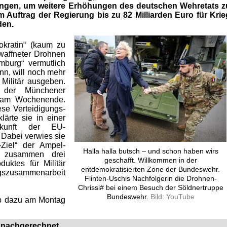
ungen, um weitere Erhöhungen des deutschen Wehretats z
m Auftrag der Regierung bis zu 82 Milliarden Euro für Krie
den.
okratin“ (kaum zu
waffneter Drohnen
mburg“ vermutlich
nn, will noch mehr
Militär ausgeben.
 der Münchener
 am Wochenende.
ese Verteidigungs-
ärte sie in einer
ukunft der EU-
 Dabei verwies sie
-Ziel“ der Ampel-
Halla halla butsch – und schon haben wirs
n zusammen drei
geschafft. Willkommen in der
duktes für Militär
entdemokratisierten Zone der Bundeswehr.
gszusammenarbeit
Flinten-Uschis Nachfolgerin die Drohnen-
Chrissi# bei einem Besuch der Söldnertruppe
Bundeswehr.
Bild: YouTube
eb dazu am Montag
“ nachgerechnet