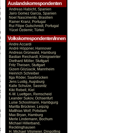
Auslandskorrespondenten
s
Andreas Habicht, Spanien
g
Jairo Gomez Garcia, Spanien
Noel Nascimento, Brasilien
m
Rainer Kranz, Portugal
Rui Filipe Gutschmidt, Portugal
Yücel Özdemir, Türkei
m
m
Volkskorrespondenten/innen
r
Andre Accardi
d
André Höppner, Hannover
Andreas Grünwald, Hamburg
e
Bastian Reichardt, Königswinter
Diethard Möller, Stuttgart
Fritz Theisen, Stuttgart
Gizem Gözüacik, Mannheim
Heinrich Schreiber
n
Ilga Röder, Saarbrücken
s
Jens Lustig, Augsburg
n
Kalle Schulze, Sassnitz
Kiki Rebell, Kiel
t
K-M. Luettgen, Remscheid
d
Leander Sukov, Ochsenfurt
Luise Schoolmann, Hambgurg
Maritta Brückner, Leipzig
m
Matthias Wolf, Potsdam
Max Bryan, Hamburg
d
Merle Lindemann, Bochum
Michael Hillerband,
Recklinghausen
t
H. Michael Vilsmeier, Dingolfing