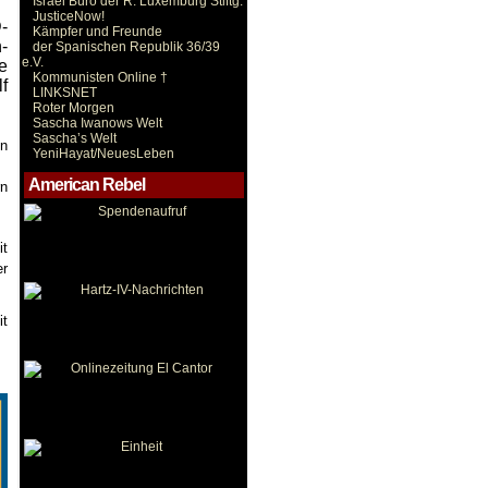
Israel Büro der R. Luxemburg Stiftg.
JusticeNow!
-
Kämpfer und Freunde
-
der Spanischen Republik 36/39
e.V.
e
Kommunisten Online †
f
LINKSNET
Roter Morgen
Sascha Iwanows Welt
Sascha’s Welt
en
YeniHayat/NeuesLeben
American Rebel
rn
it
er
it