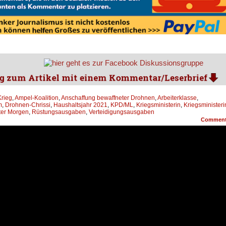
Krieg
,
Ampel-Koalition
,
Anschaffung bewaffneter Drohnen
,
Arbeiterklasse
,
m
,
Drohnen-Chrissi
,
Haushaltsjahr 2021
,
KPD/ML
,
Kriegsministerin
,
Kriegsministeri
ter Morgen
,
Rüstungsausgaben
,
Verteidigungsausgaben
Commen