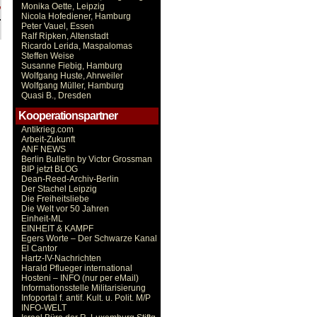
,
Monika Oette, Leipzig
.
Nicola Hofediener, Hamburg
Peter Vauel, Essen
Ralf Ripken, Altenstadt
Ricardo Lerida, Maspalomas
Steffen Weise
Susanne Fiebig, Hamburg
Wolfgang Huste, Ahrweiler
Wolfgang Müller, Hamburg
Quasi B., Dresden
Kooperationspartner
Antikrieg.com
Arbeit-Zukunft
ANF NEWS
Berlin Bulletin by Victor Grossman
BIP jetzt BLOG
Dean-Reed-Archiv-Berlin
Der Stachel Leipzig
Die Freiheitsliebe
Die Welt vor 50 Jahren
Einheit-ML
EINHEIT & KAMPF
Egers Worte – Der Schwarze Kanal
El Cantor
Hartz-IV-Nachrichten
Harald Pflueger international
Hosteni – INFO (nur per eMail)
Informationsstelle Militarisierung
Infoportal f. antif. Kult. u. Polit. M/P
INFO-WELT