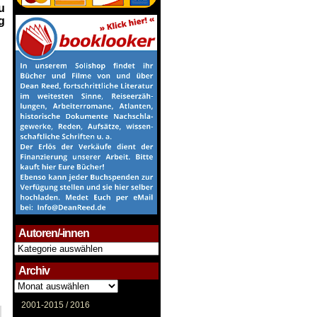
u
g
Autoren/-innen
Autoren/-
innen
Archiv
Archiv
2001-2015 /
2016