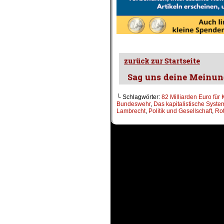
.
└ Schlagwörter:
82 Milliarden Euro für 
Bundeswehr
,
Das kapitalistische Syste
Lambrecht
,
Politik und Gesellschaft
,
Ro