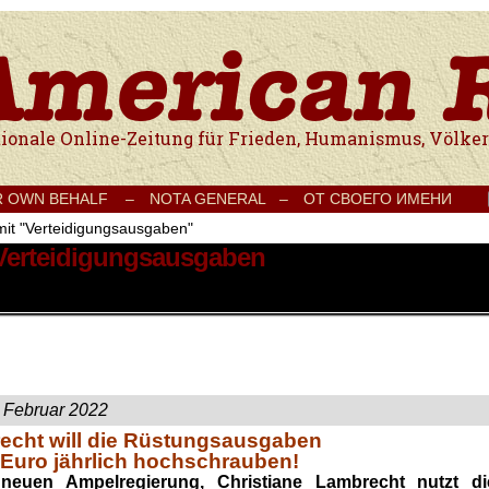
e Onlinezeitung für Frieden, Humanismus, Völkerverständigung und Kul
R OWN BEHALF –
NOTA GENERAL –
ОТ СВОЕГО ИМЕНИ
mit "Verteidigungsausgaben"
 Verteidigungsausgaben
 Februar 2022
recht will die Rüstungsausgaben
n Euro jährlich hochschrauben!
r neuen
Ampelregierung
, Christiane Lambrecht
nutzt di