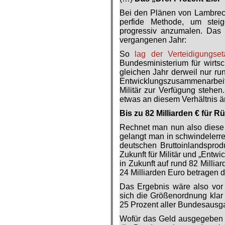
Bei den Plänen von Lambrech
perfide Methode, um steig
progressiv anzumalen. Das 
vergangenen Jahr:
So
lag der Verteidigungset
Bundesministerium für wirts
gleichen Jahr derweil nur ru
Entwicklungszusammenarbeit
Militär zur Verfügung stehen
etwas an diesem Verhältnis 
Bis zu 82 Milliarden € für R
Rechnet man nun also diese 
gelangt man in schwindelerr
deutschen Bruttoinlandsprod
Zukunft für Militär und „Entwi
in Zukunft auf rund 82 Millia
24 Milliarden Euro betragen d
Das Ergebnis wäre also vor 
sich die Größenordnung klar
25 Prozent aller Bundesausga
Wofür das Geld ausgegeben w