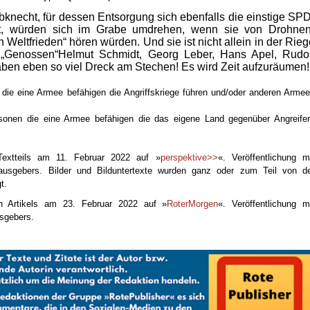
knecht, für dessen Entsorgung sich ebenfalls die einstige SPD
at, würden sich im Grabe umdrehen, wenn sie von Drohnen
Weltfrieden“ hören würden. Und sie ist nicht allein in der Rieg
e „Genossen“Helmut Schmidt, Georg Leber, Hans Apel, Rudol
aben eben so viel Dreck am Stechen! Es wird Zeit aufzuräumen!
 die eine Armee befähigen die Angriffskriege führen und/oder anderen Arme
rsonen die eine Armee befähigen die das eigene Land gegenüber Angreife
Textteils
am 11. Februar 2022 auf »
perspektive>>
«. Veröffentlichung m
ausgebers. Bilder und Bilduntertexte wurden ganz oder zum Teil von d
t.
ten Artikels am 23. Februar 2022 auf »
RoterMorgen
«. Veröffentlichung m
sgebers.