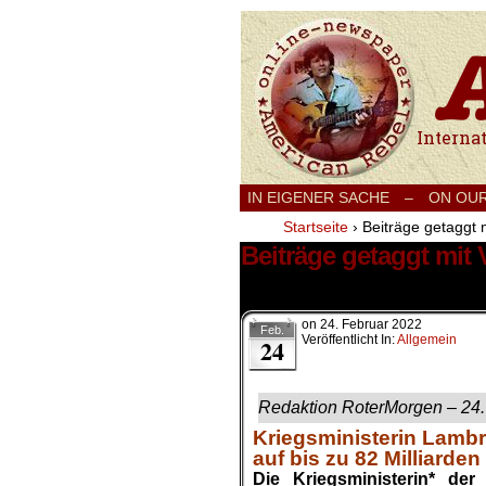
International
IN EIGENER SACHE
–
ON OU
Startseite
›
Beiträge getaggt 
Beiträge getaggt mit
1 Ergebnis.
on
24. Februar 2022
Feb.
Veröffentlicht In:
Allgemein
24
Redaktion RoterMorgen – 24.
Kriegsministerin Lamb
auf bis zu 82 Milliarde
Die Kriegsministerin* de