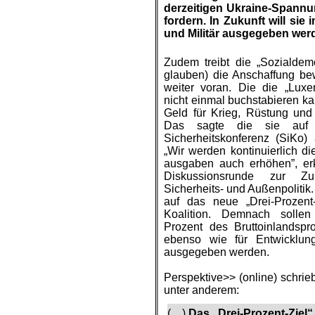
derzeitigen Ukraine-Spann
fordern. In Zukunft
will
sie i
und Militär ausgegeben wer
Zudem treibt die „Sozialdem
glauben) die Anschaffung be
weiter voran. Die die „Luxe
nicht einmal buchstabieren ka
Geld für Krieg, Rüstung und 
Das sagte die sie auf
Sicherheitskonferenz (
SiKo
)
„Wir werden kontinuierlich di
ausgaben auch erhöhen”, erkl
Diskussionsrunde zur Z
Sicherheits- und Außenpolitik.
auf das neue „Drei-Prozent
Koalition. Demnach solle
Prozent des Bruttoinlandspro
ebenso wie für Entwicklun
ausgegeben werden.
.
Perspektive>> (online) schri
unter anderem:
(…)
Das „Drei-Prozent-Ziel