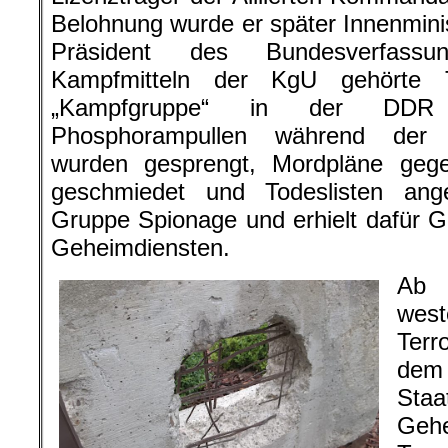
Belohnung wurde er später Innenmini
Präsident des Bundesverfassu
Kampfmitteln der KgU gehörte T
„Kampfgruppe“ in der DDR 
Phosphorampullen während der Ö
wurden gesprengt, Mordpläne geg
geschmiedet und Todeslisten ang
Gruppe Spionage und erhielt dafür 
Geheimdiensten.
Ab 
wes
Terr
dem 
Sta
Geh