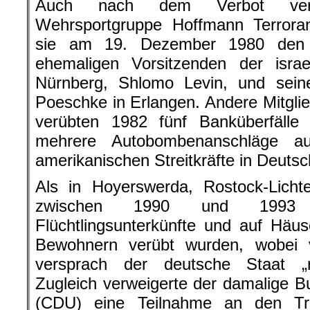
Auch nach dem Verbot verüb
Wehrsportgruppe Hoffmann Terrora
sie am 19. Dezember 1980 den j
ehemaligen Vorsitzenden der israe
Nürnberg, Shlomo Levin, und seine
Poeschke in Erlangen. Andere Mitgl
verübten 1982 fünf Banküberfälle
mehrere Autobombenanschläge a
amerikanischen Streitkräfte in Deutsc
Als in Hoyerswerda, Rostock-Licht
zwischen 1990 und 1993 B
Flüchtlingsunterkünfte und auf Häu
Bewohnern verübt wurden, wobei 
versprach der deutsche Staat „rü
Zugleich verweigerte der damalige 
(CDU) eine Teilnahme an den Tra