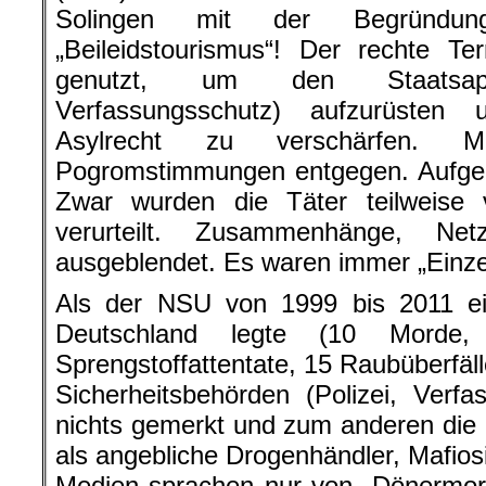
Solingen mit der Begründun
„Beileidstourismus“! Der rechte T
genutzt, um den Staatsap
Verfassungsschutz) aufzurüste
Asylrecht zu verschärfen
Pogromstimmungen entgegen. Aufgek
Zwar wurden die Täter teilweise v
verurteilt. Zusammenhänge, Ne
ausgeblendet. Es waren immer „Einzel
Als der NSU von 1999 bis 2011 e
Deutschland legte (10 Morde
Sprengstoffattentate, 15 Raubüberfäl
Sicherheitsbehörden (Polizei, Verf
nichts gemerkt und zum anderen die 
als angebliche Drogenhändler, Mafiosi
Medien sprachen nur von „Dönermor