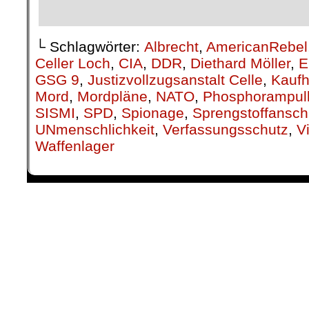
└ Schlagwörter:
Albrecht
,
AmericanRebel
Celler Loch
,
CIA
,
DDR
,
Diethard Möller
,
E
GSG 9
,
Justizvollzugsanstalt Celle
,
Kauf
Mord
,
Mordpläne
,
NATO
,
Phosphorampul
SISMI
,
SPD
,
Spionage
,
Sprengstoffansch
UNmenschlichkeit
,
Verfassungsschutz
,
V
Waffenlager