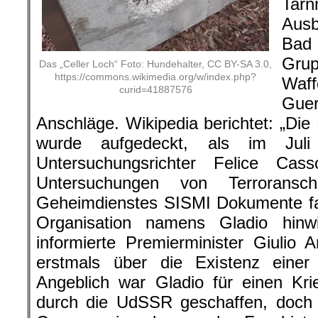
Tar
Aus
Bad
Gru
Das „Celler Loch“ Foto: Hundehalter, CC BY-SA 3.0,
https://commons.wikimedia.org/w/index.php?
Waf
curid=41887576
Gue
Anschläge. Wikipedia berichtet: „Die
wurde aufgedeckt, als im Juli 
Untersuchungsrichter Felice Ca
Untersuchungen von Terroransc
Geheimdienstes SISMI Dokumente fa
Organisation namens Gladio hin
informierte Premierminister Giulio An
erstmals über die Existenz einer
Angeblich war Gladio für einen Kr
durch die UdSSR geschaffen, doch t