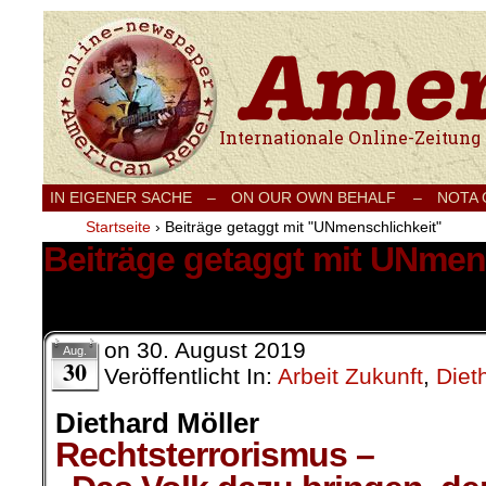
Internationale Onlinezeitung für Frieden
IN EIGENER SACHE
–
ON OUR OWN BEHALF –
NOTA
Startseite
›
Beiträge getaggt mit "UNmenschlichkeit"
Beiträge getaggt mit UNmen
1 Ergebnis.
on
30. August 2019
Aug.
30
Veröffentlicht In:
Arbeit Zukunft
,
Diet
Diethard Möller
Rechtsterrorismus –