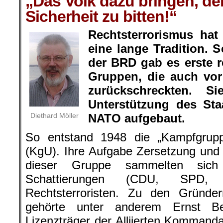
„Das Volk dazu bringen, de
Sicherheit zu bitten!“
Rechtsterrorismus hat
eine lange Tradition.
der BRD gab es erste r
Gruppen, die auch vor
zurückschreckten. 
Unterstützung des St
Diethard Möller
NATO aufgebaut.
So entstand 1948 die „Kampfgrupp
(KgU). Ihre Aufgabe Zersetzung und
dieser Gruppe sammelten sich 
Schattierungen (CDU, SPD
Rechtsterroristen. Zu den Gründ
gehörte unter anderem Ernst B
Lizenzträger der Alliierten Kommanda