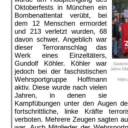
Oktoberfests in München ein
Bombenattentat verübt, bei
dem 12 Menschen ermordet
und 213 verletzt wurden, 68
davon schwer. Angeblich war
dieser Terroranschlag das
Werk eines Einzeltäters,
Gundolf Köhler. Köhler war
Gedenkv
Jahre Okt
jedoch bei der faschistischen
Wehrsportgruppe Hoffmann
https
aktiv. Diese wurde nach vielen
Jahren, in denen sie
Kampfübungen unter den Augen der 
fortschrittliche, linke Kräfte terr
verboten. Mehrere Zeugen sagten aus,
war. Auch Mitglieder der Wehrsportg