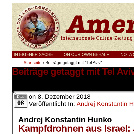
Internationale Onlinezeitung für Frieden
IN EIGENER SACHE
–
ON OUR OWN BEHALF –
NOTA
Startseite
›
Beiträge getaggt mit "Tel Aviv"
Beiträge getaggt mit Tel Avi
1 Ergebnis.
on
8. Dezember 2018
Dez.
08
Veröffentlicht In:
Andrej Konstantin 
Andrej Konstantin Hunko
Kampfdrohnen aus Israel: J