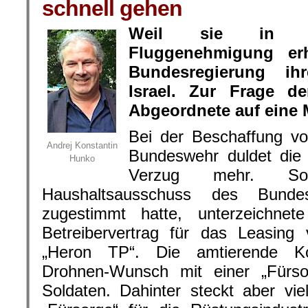
schnell gehen
Weil sie in De
Fluggenehmigung erha
Bundesregierung i
Israel. Zur Frage d
Abgeordnete auf eine
Bei der Beschaffung v
Andrej Konstantin
Bundeswehr duldet die
Hunko
Verzug mehr. So
Haushaltsausschuss des Bund
zugestimmt hatte, unterzeichne
Betreibervertrag für das Leasin
„Heron TP“. Die amtierende Ko
Drohnen-Wunsch mit einer „Fürsor
Soldaten. Dahinter steckt aber v