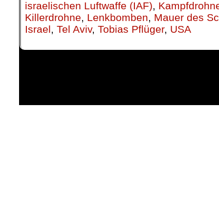
israelischen Luftwaffe (IAF)
,
Kampfdrohn
Killerdrohne
,
Lenkbomben
,
Mauer des S
Israel
,
Tel Aviv
,
Tobias Pflüger
,
USA