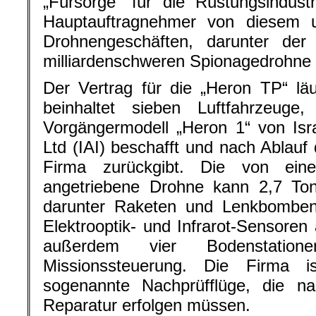
„Fürsorge“ für die Rüstungsindust
Hauptauftragnehmer von diesem 
Drohnengeschäften, darunter der
milliardenschweren Spionagedroh
Der Vertrag für die „Heron TP“ lä
beinhaltet sieben Luftfahrzeug
Vorgängermodell „Heron 1“ von Isr
Ltd (IAI) beschafft und nach Ablauf
Firma zurückgibt. Die von eine
angetriebene Drohne kann 2,7 Ton
darunter Raketen und Lenkbomben
Elektrooptik- und Infrarot-Sensoren 
außerdem vier Bodenstatio
Missionssteuerung. Die Firma i
sogenannte Nachprüfflüge, die n
Reparatur erfolgen müssen.