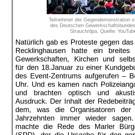
Teilnehmer der Gegendemonstration s
des Deutschen Gewerkschaftsbundes
Strauch/dpa. Quelle: YouTub
Natürlich gab es Proteste gegen das 
Recklinghausen hatte ein breite
Gewerkschaften, Kirchen und selbs
für den 18.Januar zu einer Kundgeb
des Event-Zentrums aufgerufen – B
Uhr. Und es kamen nach Polizeian
und brachten optisch und akust
Ausdruck. Der Inhalt der Redebeitr
dem, was die Organisatoren der 
Jahrzehnten immer wieder sagen
machte die Rede des Marler Bürg
(SPD), der die Ursache für den ger