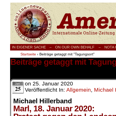
Internationale Onlinezeitung für Frieden
IN EIGENER SACHE
–
ON OUR OWN BEHALF –
NOTA
Startseite
›
Beiträge getaggt mit "Tagungsort"
Beiträge getaggt mit Tagung
1 Ergebnis.
on
25. Januar 2020
Jan.
25
Veröffentlicht In:
Allgemein
,
Michael 
Michael Hillerband
Marl, 18. Januar 2020: