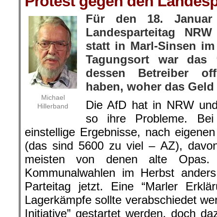
Protest gegen den Landespa
Für den 18. Januar
Landesparteitag NRW
statt in Marl-Sinsen i
Tagungsort war das 
dessen Betreiber of
haben, woher das Geld
Michael
Die AfD hat in NRW und
Hillerband
so ihre Probleme. Be
einstellige Ergebnisse, nach eigene
(das sind 5600 zu viel – AZ), davo
meisten von denen alte Opas.
Kommunalwahlen im Herbst anders
Parteitag jetzt. Eine “Marler Erkl
Lagerkämpfe sollte verabschiedet we
Initiative” gestartet werden, doch d