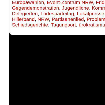
Europawahlen
,
Event-Zentrum NRW
,
Frid
Gegendemonstration
,
Jugendliche
,
Komm
Delegierten
,
Lndesparteitag
,
Lokalpresse
Hillerband
,
NRW
,
Partisanenlied
,
Proble
Schiedsgerichte
,
Tagungsort
,
ürokratism