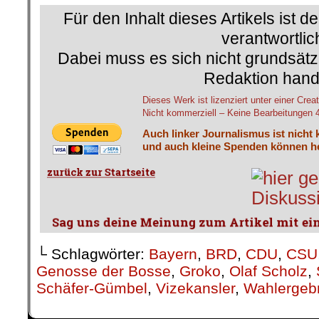
Für den Inhalt dieses Artikels ist d
verantwortlic
Dabei muss es sich nicht grundsätz
Redaktion hand
Dieses Werk ist lizenziert unter einer C
Nicht kommerziell – Keine Bearbeitungen 4.
Auch linker Journalismus ist nicht 
und auch kleine Spenden können he
└ Schlagwörter:
Bayern
,
BRD
,
CDU
,
CSU
Genosse der Bosse
,
Groko
,
Olaf Scholz
,
Schäfer-Gümbel
,
Vizekansler
,
Wahlergeb