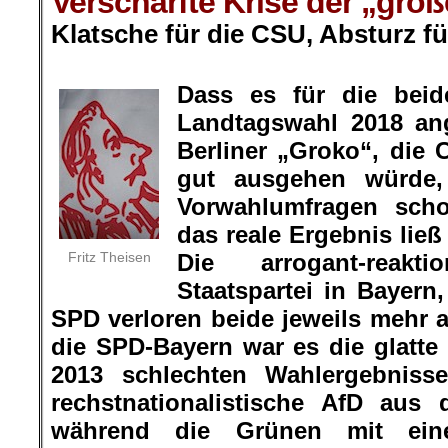
Verschärfte Krise der „groß
Klatsche für die CSU, Absturz fü
.
Dass es für die beid
Landtagswahl 2018 ang
Berliner „Groko“, die
gut ausgehen würde,
Vorwahlumfragen sch
das reale Ergebnis lie
Fritz Theisen
Die arrogant-reak
Staatspartei in Bayern
SPD verloren beide jeweils mehr a
die SPD-Bayern war es die glatte
2013 schlechten Wahlergebnisse
rechstnationalistische AfD aus
während die Grünen mit eine