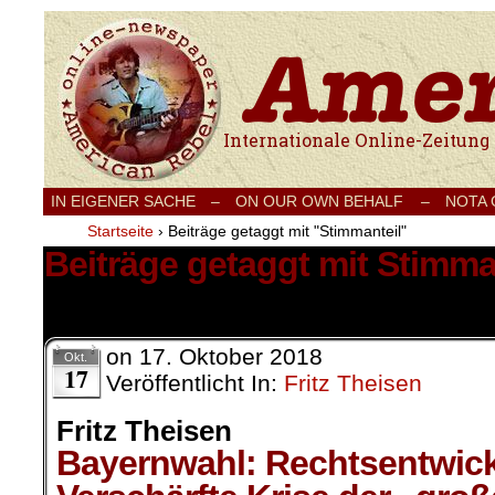
Internationale Onlinezeitung für Frieden
IN EIGENER SACHE
–
ON OUR OWN BEHALF –
NOTA
Startseite
›
Beiträge getaggt mit "Stimmanteil"
Beiträge getaggt mit Stimma
1 Ergebnis.
on
17. Oktober 2018
Okt.
17
Veröffentlicht In:
Fritz Theisen
Fritz Theisen
Bayernwahl: Rechtsentwick