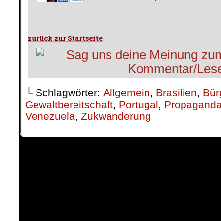
└ Schlagwörter:
Allgemein
,
Brasilien
,
Bür
Gewaltbereitschaft
,
Portugal
,
Propaganda
Venezuela
,
Zukwanderung