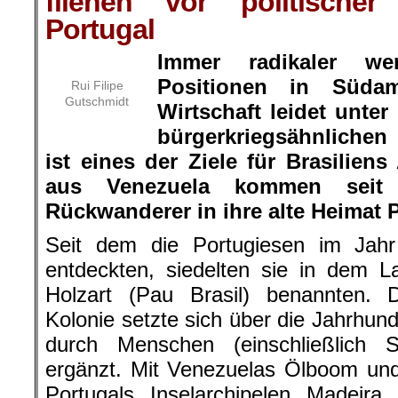
fliehen vor politischer 
Portugal
Immer radikaler we
Positionen in Süda
Rui Filipe
Gutschmidt
Wirtschaft leidet unte
bürgerkriegsähnlichen
ist eines der Ziele für Brasilie
aus Venezuela kommen seit
Rückwanderer in ihre alte Heimat P
Seit dem die Portugiesen im Jahr
entdeckten, siedelten sie in dem L
Holzart (Pau Brasil) benannten.
Kolonie setzte sich über die Jahrhund
durch Menschen (einschließlich 
ergänzt. Mit Venezuelas Ölboom un
Portugals Inselarchipelen Madeir