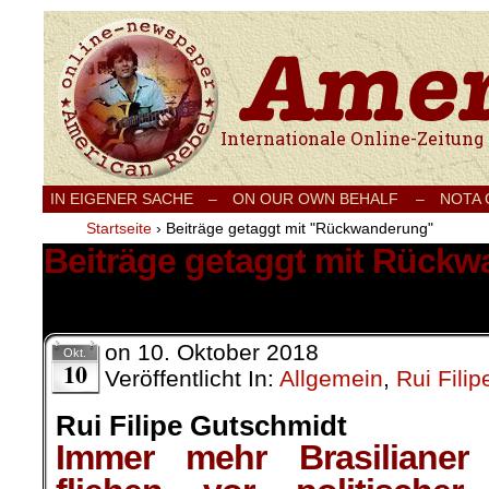
Internationale Onlinezeitung für Frieden
IN EIGENER SACHE
–
ON OUR OWN BEHALF –
NOTA
Startseite
›
Beiträge getaggt mit "Rückwanderung"
Beiträge getaggt mit Rück
1 Ergebnis.
on
10. Oktober 2018
Okt.
10
Veröffentlicht In:
Allgemein
,
Rui Fili
Rui Filipe Gutschmidt
Immer mehr Brasilianer