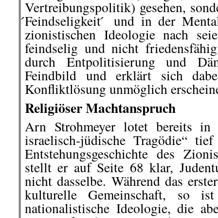
Vertreibungspolitik) gesehen, sond
́Feindseligkeit ́ und in der Menta
zionistischen Ideologie nach sei
feindselig und nicht friedensfähig
durch Entpolitisierung und Däm
Feindbild und erklärt sich dab
Konfliktlösung unmöglich erscheine
Religiöser Machtanspruch
Arn Strohmeyer lotet bereits i
israelisch-jüdische Tragödie“ tie
Entstehungsgeschichte des Zioni
stellt er auf Seite 68 klar, Jude
nicht dasselbe. Während das erster
kulturelle Gemeinschaft, so is
nationalistische Ideologie, die a