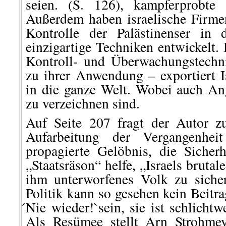
seien. (S. 126), kampferprobte 
Außerdem haben israelische Firm
Kontrolle der Palästinenser in 
einzigartige Techniken entwickelt.
Kontroll- und Überwachungstechni
zu ihrer Anwendung – exportiert I
in die ganze Welt. Wobei auch Ang
zu verzeichnen sind.
Auf Seite 207 fragt der Autor z
Aufarbeitung der Vergangenheit
propagierte Gelöbnis, die Sicherh
„Staatsräson“ helfe, „Israels brutal
ihm unterworfenes Volk zu sicher
Politik kann so gesehen kein Beitr
́Nie wieder!`sein, sie ist schlichtw
Als Resümee stellt Arn Strohmey