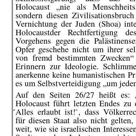
Holocaust „nie als Menschheitsk
sondern diesen Zivilisationsbruch 
Vernichtung der Juden (Shoa) inte
Holocaustder Rechtfertigung des
Vorgehens gegen die Palästinens
Opfer geschehe nicht um ihrer sel
von fremd bestimmten Zwecken“ 
Erinnern zur Ideologie. Schlimm
anerkenne keine humanistischen Pr
es um Selbstverteidigung „um jeden
Auf den Seiten 26/27 heißt es:
Holocaust führt letzten Endes zu 
́Alles erlaubt ist!`, dass Völker
für diesen Staat also nicht gelten
weit, wie sie israelischen Interesse