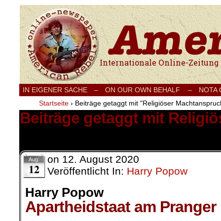
Internationale Onlinezeitung für Frieden
IN EIGENER SACHE
–
ON OUR OWN BEHALF –
NOTA
Startseite
›
Beiträge getaggt mit "Religiöser Machtanspruc
Beiträge getaggt mit Relig
1 Ergebnis.
on
12. August 2020
Aug.
12
Veröffentlicht In:
Harry Popow
Harry Popow
Apartheidstaat am Pranger