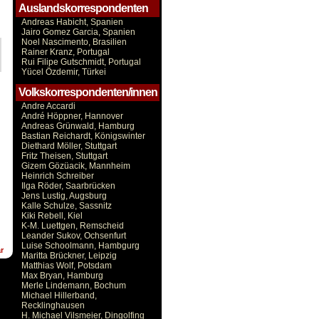
Auslandskorrespondenten
Andreas Habicht, Spanien
Jairo Gomez Garcia, Spanien
Noel Nascimento, Brasilien
Rainer Kranz, Portugal
Rui Filipe Gutschmidt, Portugal
Yücel Özdemir, Türkei
Volkskorrespondenten/innen
Andre Accardi
André Höppner, Hannover
Andreas Grünwald, Hamburg
Bastian Reichardt, Königswinter
Diethard Möller, Stuttgart
Fritz Theisen, Stuttgart
Gizem Gözüacik, Mannheim
Heinrich Schreiber
Ilga Röder, Saarbrücken
Jens Lustig, Augsburg
Kalle Schulze, Sassnitz
Kiki Rebell, Kiel
K-M. Luettgen, Remscheid
Leander Sukov, Ochsenfurt
Luise Schoolmann, Hambgurg
r
Maritta Brückner, Leipzig
Matthias Wolf, Potsdam
Max Bryan, Hamburg
Merle Lindemann, Bochum
Michael Hillerband,
Recklinghausen
H. Michael Vilsmeier, Dingolfing