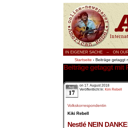
International
IN EIGENER SACHE
–
ON OU
Startseite
›
Beiträge getaggt 
Beiträge getaggt mit 
1 Ergebnis.
on
17. August 2018
Aug.
Veröffentlicht In:
Kim Rebell
17
Volkskorrespondentin
Kiki Rebell
.
Nestlé NEIN DANKE