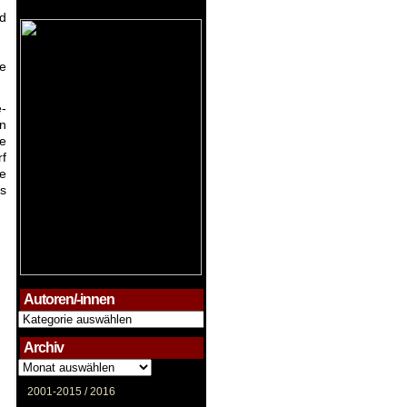
nd
te
é-
in
ie
rf
ie
es
Autoren/-innen
Autoren/-
innen
Archiv
Archiv
2001-2015 /
2016