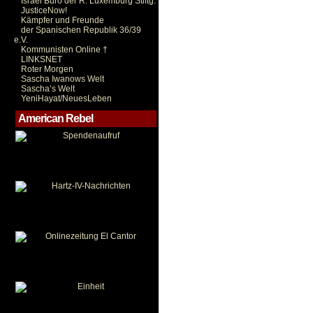
Israel Büro der R. Luxemburg Stiftg.
JusticeNow!
Kämpfer und Freunde
der Spanischen Republik 36/39
e.V.
Kommunisten Online †
LINKSNET
Roter Morgen
Sascha Iwanows Welt
Sascha’s Welt
YeniHayat/NeuesLeben
American Rebel