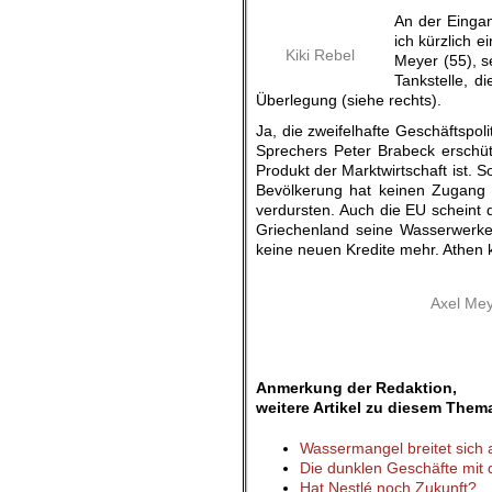
An der Eingan
ich kürzlich e
Kiki Rebel
Meyer (55), s
Tankstelle, d
Überlegung (siehe rechts).
Ja, die zweifelhafte Geschäftspol
Sprechers Peter Brabeck erschüt
Produkt der Marktwirtschaft ist. S
Bevölkerung hat keinen Zugang 
verdursten. Auch die EU scheint d
Griechenland seine Wasserwerke 
keine neuen Kredite mehr. Athen k
Axel Mey
.
Anmerkung der Redaktion,
weitere Artikel zu diesem Them
Wassermangel breitet sich
Die dunklen Geschäfte mit
Hat Nestlé noch Zukunft?