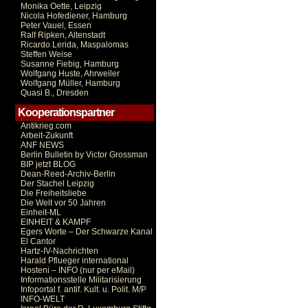
Monika Oette, Leipzig
Nicola Hofediener, Hamburg
Peter Vauel, Essen
Ralf Ripken, Altenstadt
Ricardo Lerida, Maspalomas
Steffen Weise
Susanne Fiebig, Hamburg
Wolfgang Huste, Ahrweiler
Wolfgang Müller, Hamburg
Quasi B., Dresden
Kooperationspartner
Antikrieg.com
Arbeit-Zukunft
ANF NEWS
Berlin Bulletin by Victor Grossman
BIP jetzt BLOG
Dean-Reed-Archiv-Berlin
Der Stachel Leipzig
Die Freiheitsliebe
Die Welt vor 50 Jahren
Einheit-ML
EINHEIT & KAMPF
Egers Worte – Der Schwarze Kanal
El Cantor
Hartz-IV-Nachrichten
Harald Pflueger international
Hosteni – INFO (nur per eMail)
Informationsstelle Militarisierung
Infoportal f. antif. Kult. u. Polit. M/P
INFO-WELT