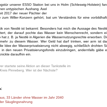
gstür unserer ESSO Station bei uns in Holm (Schleswig-Holstein) fa
inen
untypischen Aushang. Axel
eit 2017 der neuer Pächter der
ie zum Willer-Konzern gehört, bat um Verständnis für eine vorbildhaf
itik von Nestlé ist bekannt: Besonders hat mich die Aussage des Nestl
tert, der darauf pochte das Wasser kein Menschenrecht, sondern e
o hat z. B. ja Nestlé in Algerien die Wassernutzungsrechte erworben. D
mehr zu diesem Wasser. Wer Geld hat darf trinken, wer arm ist da
ie Idee der Wasserprivatisierung nicht abwegig, schließlich drohten S
in den neuen Privatisierungsfonds einzubringen, andernfalls gäbe 
nickte daraufhin ein.
er startete seine Aktion an dieser Tankstelle im
Kreis Pinneberg. Wer ist der Nächste?
a:
 aus, 33 Länder ohne Wasser im Jahr 2040
 der Säuglingsnahrung