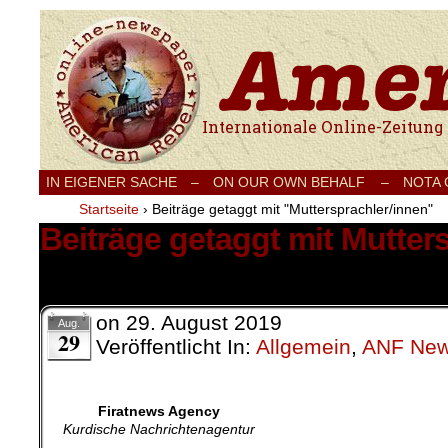
Internationale Onlinezeitung für Frieden
IN EIGENER SACHE
–
ON OUR OWN BEHALF –
NOTA
Startseite
›
Beiträge getaggt mit "Muttersprachler/innen"
Beiträge getaggt mit Mutter
1 Ergebnis.
on
29. August 2019
Aug.
29
Veröffentlicht In:
Allgemein
,
ANF Ne
Firatnews Agency
Kurdische Nachrichtenagentur