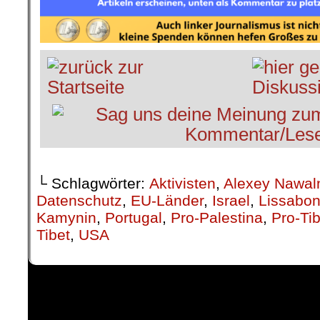
└ Schlagwörter:
Aktivisten
,
Alexey Nawal
Datenschutz
,
EU-Länder
,
Israel
,
Lissabon
Kamynin
,
Portugal
,
Pro-Palestina
,
Pro-Tib
Tibet
,
USA