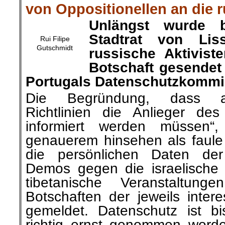
von Oppositionellen an die 
Unlängst
wurde
Stadtrat von Li
Rui Filipe
Gutschmidt
russische Aktivist
Botschaft gesendet
Portugals Datenschutzkommis
Die Begründung, dass au
Richtlinien die Anlieger des
informiert werden
müssen“,
genauerem hinsehen als faul
die persönlichen Daten der
Demos gegen die israelische
tibetanische Veranstaltu
Botschaften der jeweils inter
gemeldet. Datenschutz ist bi
richtig ernst genommen worde