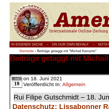
Internationale Onlinezeitung für Frieden
IN EIGENER SACHE
–
ON OUR OWN BEHALF –
NOTA
Startseite
›
Beiträge getaggt mit "Michail Kamynin"
Beiträge getaggt mit Michai
1 Ergebnis.
on
18. Juni 2021
Juni
18
Veröffentlicht In:
Allgemein
Rui Filipe Gutschmidt – 18. Ju
Datenschutz: Lissabonner R