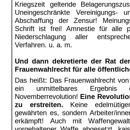
Kriegszeit geltende Belagerungszu
Uneingeschränkte Vereinigungs- un
Abschaffung der Zensur! Meinun
Schrift ist frei! Amnestie für alle 
Niederschlagung aller entsprec
Verfahren. u. a. m.
.
Und dann dekretierte der Rat de
Frauenwahlrecht für alle öffentlic
Das heißt: Das Frauenwahlrecht von
ein unmittelbares Ergebnis 
Novemberrevolution!
Eine Revoluti
zu erstreiten.
Keine edelmütig
gewährten es, sondern Arbeiter/inn
erkämpft! Auch mit Waffengewalt
vorgehaltener Waffe abgesetzt, kai