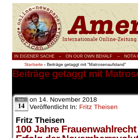
Internationale Onlinezeitung für Frieden
IN EIGENER SACHE
–
ON OUR OWN BEHALF –
NOTA
Startseite
›
Beiträge getaggt mit "Matrosenaufstand"
Beiträge getaggt mit Matro
1 Ergebnis.
on
14. November 2018
Nov.
14
Veröffentlicht In:
Fritz Theisen
Fritz Theisen
100 Jahre Frauenwahlrecht 