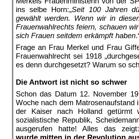
Merkels Frauenministerin von der SP
ins selbe Horn:„
Seit 100 Jahren d
gewählt werden. Wenn wir in diese
Frauenwahlrechts feiern, schauen wir
sich Frauen seitdem erkämpft haben
.
Frage an Frau Merkel und Frau Giff
Frauenwahlrecht sei 1918 „durchgese
es denn durchgesetzt? Warum so sch
.
Die Antwort ist nicht so schwer
Schon das Datum 12. November 191
Woche nach dem Matrosenaufstand in
der Kaiser nach Holland getürmt w
sozialistische Republik, Scheidemann
ausgerufen hatte! Alles das zeig
wurde mitten in der Revolution au