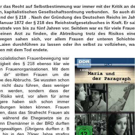
r das Recht auf Selbstbestimmung war immer mit der Kritik an de
, kapitalistischen Gesellschaftsordnung verbunden. So auch di
und der § 218 . Nach der Gründung des Deutschen Reichs im Jah
 Januar 1872 der § 218 des Reichstrafgesetzbuches in Kraft. Er s
trafe von bis zu fünf Jahren vor. Seitdem war es für viele Fraue
einen Arzt zu finden, die Abtreibung trotz des Risikos eine
swegen sahen sich, vor allem Frauen der unteren Schichte
Laien durchführen zu lassen oder ihn selbst zu vollziehen, wa
ten mit dem Tod endete.
sozialistischen Frauenbewegung war
tigkeit des § 218 ebenso klar wie
en Frauenorganisationen. Mit dem
 dir“ stritten Frauen um die
be des Abbruchs. Sie wussten schon
e nicht dazu führen, dass weniger
hen werden, sondern dass der
Risiko wird, vor allem für arme
gere haben sich schon immer
reibungen leisten können. Frauen
n, dass das Strafrecht Frauen als
ft, während die Ehegesetze sie zu
enn Ehemänner in der BRD durften
rgewaltigen. (Übrigens durften z. B
 bis in den 70iger Jahre straflos