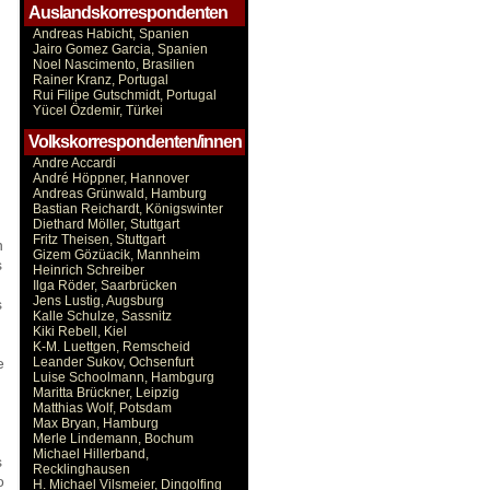
Auslandskorrespondenten
Andreas Habicht, Spanien
Jairo Gomez Garcia, Spanien
Noel Nascimento, Brasilien
Rainer Kranz, Portugal
Rui Filipe Gutschmidt, Portugal
Yücel Özdemir, Türkei
Volkskorrespondenten/innen
Andre Accardi
André Höppner, Hannover
Andreas Grünwald, Hamburg
Bastian Reichardt, Königswinter
Diethard Möller, Stuttgart
Fritz Theisen, Stuttgart
n
Gizem Gözüacik, Mannheim
s
Heinrich Schreiber
Ilga Röder, Saarbrücken
Jens Lustig, Augsburg
s
Kalle Schulze, Sassnitz
Kiki Rebell, Kiel
K-M. Luettgen, Remscheid
e
Leander Sukov, Ochsenfurt
Luise Schoolmann, Hambgurg
Maritta Brückner, Leipzig
Matthias Wolf, Potsdam
Max Bryan, Hamburg
Merle Lindemann, Bochum
Michael Hillerband,
s
Recklinghausen
o
H. Michael Vilsmeier, Dingolfing