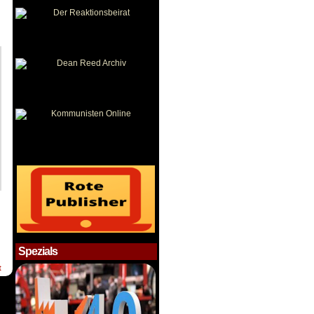
Spezials
t