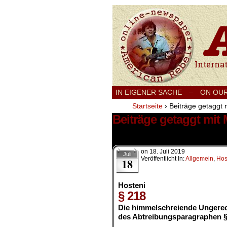
International
IN EIGENER SACHE
–
ON OU
Startseite
›
Beiträge getaggt 
Beiträge getaggt mit
1 Ergebnis.
on
18. Juli 2019
Juli
Veröffentlicht In:
Allgemein
,
Hos
18
Hosteni
§ 218
Die himmelschreiende Ungerec
des Abtreibungsparagraphen § 2
.