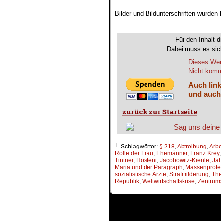
Bilder und Bildunterschriften wurden
.
Für den Inhalt d
Dabei muss es sich
Dieses Wer
Nicht komme
Auch link
und auch
└ Schlagwörter:
§ 218
,
Abtreibung
,
Arbe
Rolle der Frau
,
Ehemänner
,
Franz Krey
Tintner
,
Hosteni
,
Jacobowitz-Kienle
,
Ja
Maria und der Paragraph
,
Massenprote
sozialistische Ärzte
,
Strafmilderung
,
The
Republik
,
Weltwirtschaftskrise
,
Zentrums