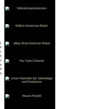
g.
m
).
in
er
as
ch
n