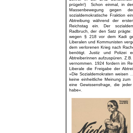
prügeln!) Schon einmal, in de
Massenbewegung gegen d
sozialdemokratische Fraktion ein
Abtreibung während der erste
Reichstag ein. Der sozialdem
Radbruch, der den Satz prägte:
wegen § 218 vor dem Kadi ges
Liberalen und Kommunisten verge
dem verlorenen Krieg nach Rache
benötigt. Justiz und Polizei 
Abtreiberinnen aufzuspüren. Z.B
vernommen. 1924 fordern im Re
Liberale die Freigabe der Abtre
»Die Sozialdemokraten weisen …d
keine einheitliche Meinung zum 
eine Gewissensfrage, die jeder
habe«.