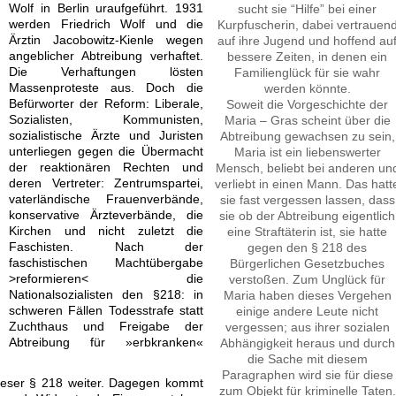
Wolf in Berlin uraufgeführt. 1931
sucht sie “Hilfe” bei einer
werden Friedrich Wolf und die
Kurpfuscherin, dabei vertrauen
Ärztin Jacobowitz-Kienle wegen
auf ihre Jugend und hoffend au
angeblicher Abtreibung verhaftet.
bessere Zeiten, in denen ein
Die Verhaftungen lösten
Familienglück für sie wahr
Massenproteste aus. Doch die
werden könnte.
Befürworter der Reform: Liberale,
Soweit die Vorgeschichte der
Sozialisten, Kommunisten,
Maria – Gras scheint über die
sozialistische Ärzte und Juristen
Abtreibung gewachsen zu sein,
unterliegen gegen die Übermacht
Maria ist ein liebenswerter
der reaktionären Rechten und
Mensch, beliebt bei anderen un
deren Vertreter: Zentrumspartei,
verliebt in einen Mann. Das hatt
vaterländische Frauenverbände,
sie fast vergessen lassen, dass
konservative Ärzteverbände, die
sie ob der Abtreibung eigentlich
Kirchen und nicht zuletzt die
eine Straftäterin ist, sie hatte
Faschisten. Nach der
gegen den § 218 des
faschistischen Machtübergabe
Bürgerlichen Gesetzbuches
>reformieren< die
verstoßen. Zum Unglück für
Nationalsozialisten den §218: in
Maria haben dieses Vergehen
schweren Fällen Todesstrafe statt
einige andere Leute nicht
Zuchthaus und Freigabe der
vergessen; aus ihrer sozialen
Abtreibung für »erbkranken«
Abhängigkeit heraus und durch
die Sache mit diesem
Paragraphen wird sie für diese
dieser § 218 weiter. Dagegen kommt
zum Objekt für kriminelle Taten.