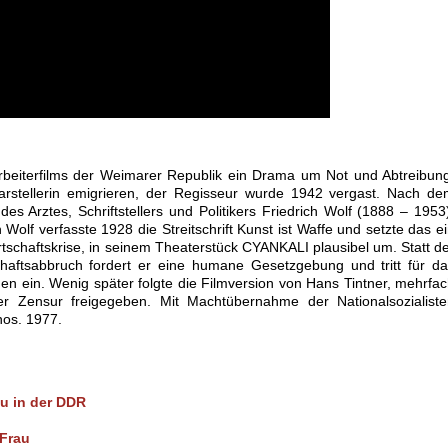
Arbeiterfilms der Weimarer Republik ein Drama um Not und Abtreibun
rstellerin emigrieren, der Regisseur wurde 1942 vergast. Nach de
s Arztes, Schriftstellers und Politikers Friedrich Wolf (1888 – 1953
Wolf verfasste 1928 die Streitschrift Kunst ist Waffe und setzte das e
rtschaftskrise, in seinem Theaterstück CYANKALI plausibel um. Statt d
haftsabbruch fordert er eine humane Gesetzgebung und tritt für d
n ein. Wenig später folgte die Filmversion von Hans Tintner, mehrfa
er Zensur freigegeben. Mit Machtübernahme der Nationalsozialiste
nos. 1977.
au in der DDR
 Frau