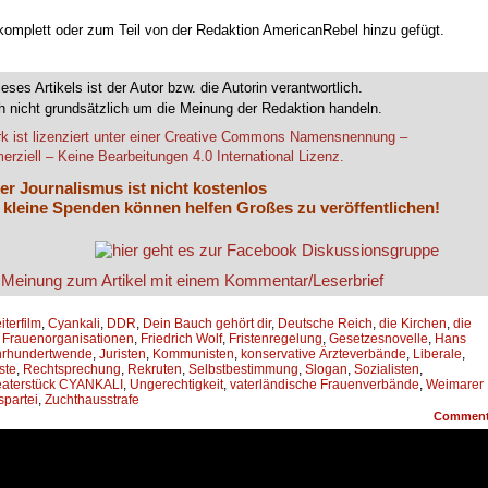
 komplett oder zum Teil von der Redaktion AmericanRebel hinzu gefügt.
ieses Artikels ist der Autor bzw. die Autorin verantwortlich.
 nicht grundsätzlich um die Meinung der Redaktion handeln.
k ist lizenziert unter einer Creative Commons Namensnennung –
rziell – Keine Bearbeitungen 4.0 International Lizenz.
er Journalismus ist nicht kostenlos
 kleine Spenden können helfen Großes zu veröffentlichen!
iterfilm
,
Cyankali
,
DDR
,
Dein Bauch gehört dir
,
Deutsche Reich
,
die Kirchen
,
die
,
Frauenorganisationen
,
Friedrich Wolf
,
Fristenregelung
,
Gesetzesnovelle
,
Hans
hrhundertwende
,
Juristen
,
Kommunisten
,
konservative Ärzteverbände
,
Liberale
,
ste
,
Rechtsprechung
,
Rekruten
,
Selbstbestimmung
,
Slogan
,
Sozialisten
,
aterstück CYANKALI
,
Ungerechtigkeit
,
vaterländische Frauenverbände
,
Weimarer
partei
,
Zuchthausstrafe
Commen