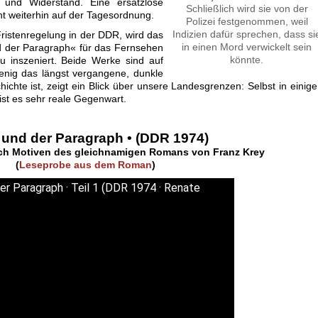
 und Widerstand. Eine ersatzlose
Schließlich wird sie von der
ht weiterhin auf der Tagesordnung.
Polizei festgenommen, weil
Indizien dafür sprechen, dass si
ristenregelung in der DDR, wird das
in einen Mord verwickelt sein
nd der Paragraph« für das Fernsehen
könnte.
eu inszeniert. Beide Werke sind auf
wenig das längst vergangene, dunkle
chte ist, zeigt ein Blick über unsere Landesgrenzen: Selbst in einig
st es sehr reale Gegenwart.
 und der Paragraph • (DDR 1974)
ach Motiven des gleichnamigen Romans von Franz Krey
(
Leseprobe aus dem Roman
)
er Paragraph · Teil 1 (DDR 1974 · Renate