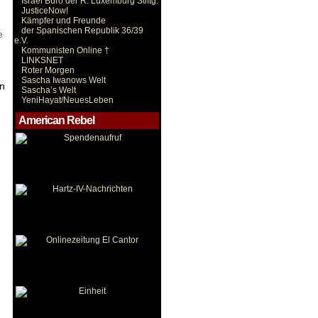
Israel Büro der R. Luxemburg Stiftg.
JusticeNow!
Kämpfer und Freunde
der Spanischen Republik 36/39
e
e.V.
Kommunisten Online †
LINKSNET
Roter Morgen
Sascha Iwanows Welt
en
Sascha’s Welt
YeniHayat/NeuesLeben
American Rebel