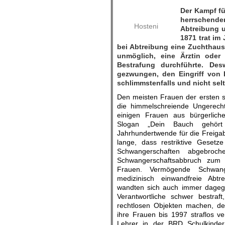
Der Kampf fü
herrschenden
Hosteni
Abtreibung 
1871 trat im
bei Abtreibung eine Zuchthauss
unmöglich, eine Ärztin oder 
Bestrafung durchführte. De
gezwungen, den Eingriff von 
schlimmstenfalls und nicht sel
Den meisten Frauen der ersten 
die himmelschreiende Ungerech
einigen Frauen aus bürgerlich
Slogan „Dein Bauch gehört
Jahrhundertwende für die Freiga
lange, dass restriktive Gesetz
Schwangerschaften abgebroc
Schwangerschaftsabbruch zum 
Frauen. Vermögende Schwan
medizinisch einwandfreie Abt
wandten sich auch immer dagege
Verantwortliche schwer bestra
rechtlosen Objekten machen, d
ihre Frauen bis 1997 straflos ve
Lehrer in der BRD Schulkinder