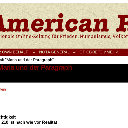
e Onlinezeitung für Frieden, Humanismus, Völkerverständigung und Kul
R OWN BEHALF –
NOTA GENERAL –
ОТ СВОЕГО ИМЕНИ
mit "Maria und der Paragraph"
 Maria und der Paragraph
teni
htigkeit
18 ist nach wie vor Realität