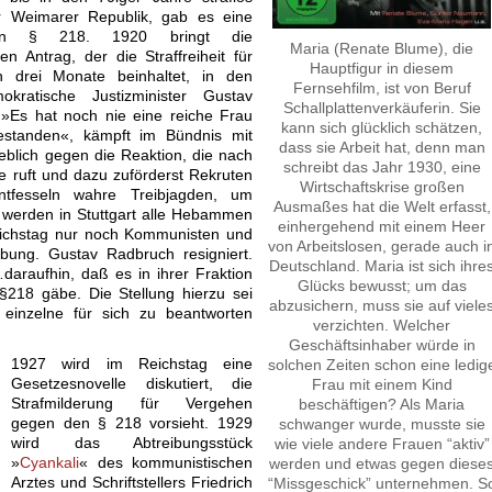
r Weimarer Republik, gab es eine
en § 218. 1920 bringt die
Maria (Renate Blume), die
en Antrag, der die Straffreiheit für
Hauptfigur in diesem
n drei Monate beinhaltet, in den
Fernsehfilm, ist von Beruf
okratische Justizminister Gustav
Schallplattenverkäuferin. Sie
 »Es hat noch nie eine reiche Frau
kann sich glücklich schätzen,
tanden«, kämpft im Bündnis mit
dass sie Arbeit hat, denn man
blich gegen die Reaktion, die nach
schreibt das Jahr 1930, eine
 ruft und dazu zuförderst Rekruten
Wirtschaftskrise großen
entfesseln wahre Treibjagden, um
Ausmaßes hat die Welt erfasst,
. werden in Stuttgart alle Hebammen
einhergehend mit einem Heer
ichstag nur noch Kommunisten und
von Arbeitslosen, gerade auch i
ibung. Gustav Radbruch resigniert.
Deutschland. Maria ist sich ihre
araufhin, daß es in ihrer Fraktion
Glücks bewusst; um das
§218 gäbe. Die Stellung hierzu sei
abzusichern, muss sie auf viele
 einzelne für sich zu beantworten
verzichten. Welcher
Geschäftsinhaber würde in
1927 wird im Reichstag eine
solchen Zeiten schon eine ledig
Gesetzesnovelle diskutiert, die
Frau mit einem Kind
Strafmilderung für Vergehen
beschäftigen? Als Maria
gegen den § 218 vorsieht. 1929
schwanger wurde, musste sie
wird das Abtreibungsstück
wie viele andere Frauen “aktiv”
»
Cyankali
« des kommunistischen
werden und etwas gegen diese
Arztes und Schriftstellers Friedrich
“Missgeschick” unternehmen. S