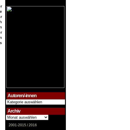
r
e
r
ah
n
r
n
s
Autoren/-innen
Autoren/-
innen
Archiv
Archiv
2001-2015 /
2016