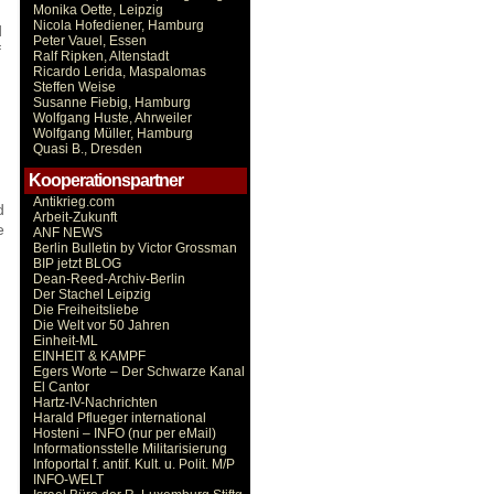
Monika Oette, Leipzig
Nicola Hofediener, Hamburg
d
Peter Vauel, Essen
f
Ralf Ripken, Altenstadt
Ricardo Lerida, Maspalomas
Steffen Weise
Susanne Fiebig, Hamburg
Wolfgang Huste, Ahrweiler
Wolfgang Müller, Hamburg
Quasi B., Dresden
Kooperationspartner
Antikrieg.com
d
Arbeit-Zukunft
e
ANF NEWS
Berlin Bulletin by Victor Grossman
BIP jetzt BLOG
Dean-Reed-Archiv-Berlin
Der Stachel Leipzig
Die Freiheitsliebe
Die Welt vor 50 Jahren
Einheit-ML
EINHEIT & KAMPF
Egers Worte – Der Schwarze Kanal
El Cantor
Hartz-IV-Nachrichten
Harald Pflueger international
Hosteni – INFO (nur per eMail)
Informationsstelle Militarisierung
Infoportal f. antif. Kult. u. Polit. M/P
INFO-WELT