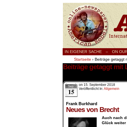
International
IN EIGENER SACHE
–
ON OU
Startseite
›
Beiträge getaggt 
Beiträge getaggt mit 
1 Ergebnis.
on
15. September 2018
Sep.
Veröffentlicht In:
Allgemein
15
Frank Burkhard
Neues von Brecht
Auch nach de
Glück weiter