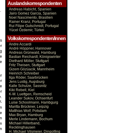
Auslandskorrespondenten
Andreas Habicht, Spanien
-
Jairo Gomez Garcia, Spanien
Noel Nascimento, Brasilien
Rainer Kranz, Portugal
Rui Filipe Gutschmidt, Portugal
Yücel Özdemir, Türkei
Volkskorrespondenten/innen
s
Andre Accardi
er
André Höppner, Hannover
ng
Andreas Grünwald, Hamburg
te
Bastian Reichardt, Königswinter
Diethard Möller, Stuttgart
e
Fritz Theisen, Stuttgart
Gizem Gözüacik, Mannheim
Heinrich Schreiber
r
Ilga Röder, Saarbrücken
r
Jens Lustig, Augsburg
te
Kalle Schulze, Sassnitz
Kiki Rebell, Kiel
r
K-M. Luettgen, Remscheid
e.
Leander Sukov, Ochsenfurt
V-
Luise Schoolmann, Hambgurg
Maritta Brückner, Leipzig
n
Matthias Wolf, Potsdam
e
Max Bryan, Hamburg
n
Merle Lindemann, Bochum
m
Michael Hillerband,
Recklinghausen
n
H. Michael Vilsmeier, Dingolfing