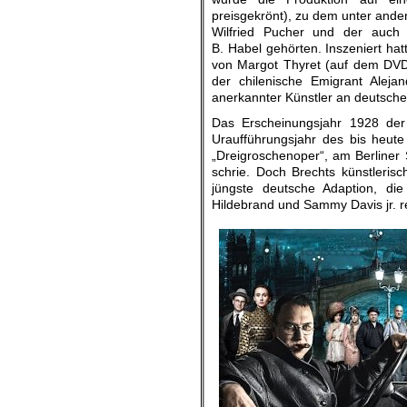
preisgekrönt), zu dem unter ander
Wilfried Pucher und der auch a
B. Habel gehörten. Inszeniert hat
von Margot Thyret (auf dem DVD-
der chilenische Emigrant Aleja
anerkannter Künstler an deutsche
Das Erscheinungsjahr 1928 der
Uraufführungsjahr des bis heute 
„Dreigroschenoper“, am Berliner 
schrie. Doch Brechts künstlerisc
jüngste deutsche Adaption, di
Hildebrand und Sammy Davis jr. rea