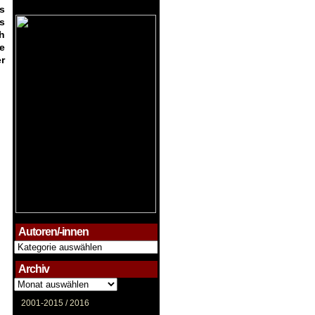
s
s
h
e
r
Autoren/-innen
Autoren/-
innen
Archiv
Archiv
2001-2015 /
2016