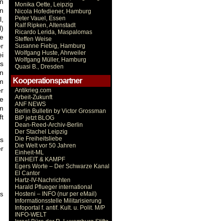
n
Monika Oette, Leipzig
en
Nicola Hofediener, Hamburg
Peter Vauel, Essen
,
Ralf Ripken, Altenstadt
)
Ricardo Lerida, Maspalomas
e
Steffen Weise
r
Susanne Fiebig, Hamburg
Wolfgang Huste, Ahrweiler
i
Wolfgang Müller, Hamburg
as
Quasi B., Dresden
n
Kooperationspartner
m
r
Antikrieg.com
Arbeit-Zukunft
ie
ANF NEWS
m
Berlin Bulletin by Victor Grossman
t
BIP jetzt BLOG
Dean-Reed-Archiv-Berlin
Der Stachel Leipzig
Die Freiheitsliebe
ts
Die Welt vor 50 Jahren
r
Einheit-ML
EINHEIT & KAMPF
Egers Worte – Der Schwarze Kanal
El Cantor
Hartz-IV-Nachrichten
Harald Pflueger international
es
Hosteni – INFO (nur per eMail)
Informationsstelle Militarisierung
Infoportal f. antif. Kult. u. Polit. M/P
INFO-WELT