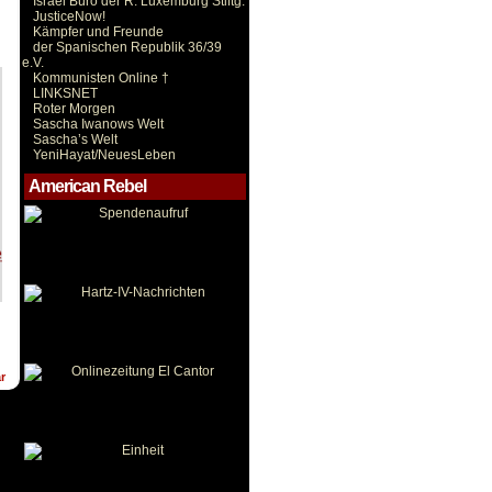
Israel Büro der R. Luxemburg Stiftg.
JusticeNow!
Kämpfer und Freunde
der Spanischen Republik 36/39
e.V.
Kommunisten Online †
LINKSNET
Roter Morgen
Sascha Iwanows Welt
Sascha’s Welt
YeniHayat/NeuesLeben
American Rebel
r