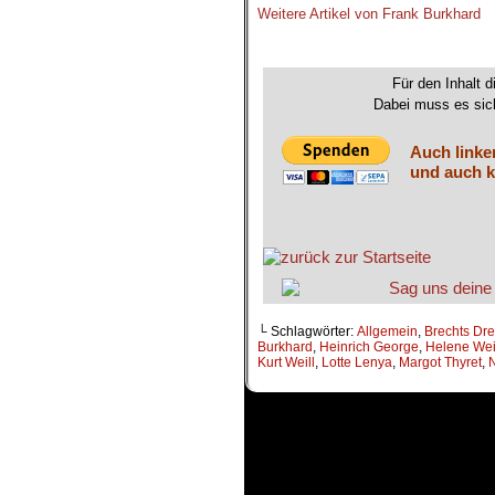
Weitere Artikel von Frank Burkhard
.
Für den Inhalt d
Dabei muss es sich
Auch linke
und auch k
└ Schlagwörter:
Allgemein
,
Brechts Dre
Burkhard
,
Heinrich George
,
Helene Wei
Kurt Weill
,
Lotte Lenya
,
Margot Thyret
,