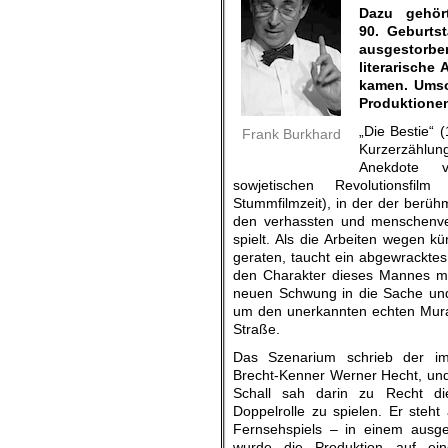
Dazu gehör
90. Geburts
ausgestorb
literarische
kamen. Umso 
Produktione
„Die Bestie“ (
Frank Burkhard
Kurzerzählung
Anekdote v
sowjetischen Revolutionsf
Stummfilmzeit), in der der berühm
den verhassten und menschenv
spielt. Als die Arbeiten wegen k
geraten, taucht ein abgewracktes 
den Charakter dieses Mannes mit
neuen Schwung in die Sache und
um den unerkannten echten Murat
Straße.
Das Szenarium schrieb der im
Brecht-Kenner Werner Hecht, un
Schall sah darin zu Recht die
Doppelrolle zu spielen. Er steht
Fernsehspiels – in einem ausge
wurde die Produktion auf eine