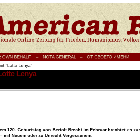
e Onlinezeitung für Frieden, Humanismus, Völkerverständigung und Kul
R OWN BEHALF –
NOTA GENERAL –
ОТ СВОЕГО ИМЕНИ
mit "Lotte Lenya"
Lotte Lenya
m 120. Geburtstag von Bertolt Brecht im Februar brechtet es zu
 – mit Neuem oder zu Unrecht Vergessenem.