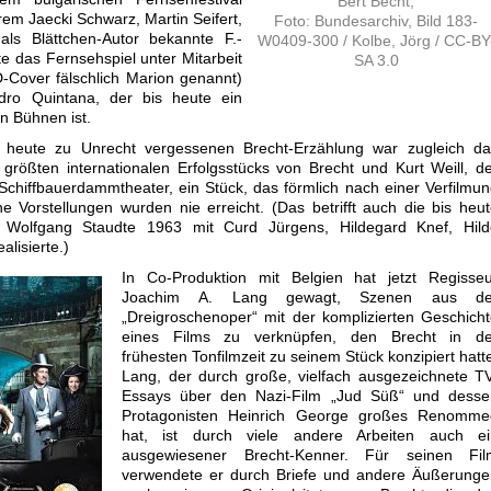
Bert Becht,
em Jaecki Schwarz, Martin Seifert,
Foto: Bundesarchiv, Bild 183-
ls Blättchen-Autor bekannte F.-
W0409-300 / Kolbe, Jörg / CC-BY
te das Fernsehspiel unter Mitarbeit
SA 3.0
Cover fälschlich Marion genannt)
ndro Quintana, der bis heute ein
n Bühnen ist.
 heute zu Unrecht vergessenen Brecht-Erzählung war zugleich da
größten internationalen Erfolgsstücks von Brecht und Kurt Weill, d
Schiffbauerdammtheater, ein Stück, das förmlich nach einer Verfilmu
he Vorstellungen wurden nie erreicht. (Das betrifft auch die bis heu
e Wolfgang Staudte 1963 mit Curd Jürgens, Hildegard Knef, Hild
lisierte.)
In Co-Produktion mit Belgien hat jetzt Regisseu
Joachim A. Lang gewagt, Szenen aus de
„Dreigroschenoper“ mit der komplizierten Geschich
eines Films zu verknüpfen, den Brecht in de
frühesten Tonfilmzeit zu seinem Stück konzipiert hatt
Lang, der durch große, vielfach ausgezeichnete T
Essays über den Nazi-Film „Jud Süß“ und desse
Protagonisten Heinrich George großes Renomme
hat, ist durch viele andere Arbeiten auch ei
ausgewiesener Brecht-Kenner. Für seinen Fil
verwendete er durch Briefe und andere Äußerunge