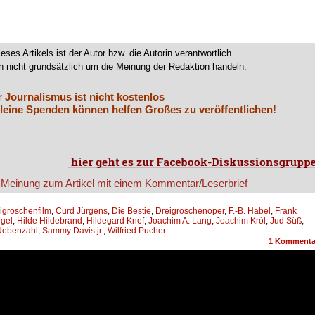
ieses Artikels ist der Autor bzw. die Autorin verantwortlich.
 nicht grundsätzlich um die Meinung der Redaktion handeln.
r Journalismus ist nicht kostenlos
leine Spenden können helfen Großes zu veröffentlichen!
igroschenfilm
,
Curd Jürgens
,
Die Bestie
,
Dreigroschenoper
,
F.-B. Habel
,
Frank
gel
,
Hilde Hildebrand
,
Hildegard Knef
,
Joachim A. Lang
,
Joachim Król
,
Jud Süß
,
Nebenzahl
,
Sammy Davis jr.
,
Wilfried Pucher
1
Kommenta