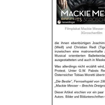
Filmplakat Mackie Messer 
3Groschenfilm
die ihnen ebenbürtigen Joachi
(Weill) und Christian Redl (Ti
inzwischen eine matronenhafte
Musical orientierten Ballettei
ausgestatteten und auch in Mask
Was allerdings nicht erzählt wir
Protest. Unter G.W. Pabsts Re
Österreicher Tobias Moretti übert
„Die Bestie“, Fernsehspiel von 1
„Mackie Messer – Brechts Dreigro
Dieser Artikel erschien vor ein paa
Autors.
Bilder und Bildunterschrifte
.