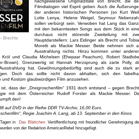
nachgewiesene Originalzitate von Brecht, die de
Filmdialogen viel Esprit geben. Auch die Äußerung
der anderen historischen Personen (so Kurt Weill
Lotte Lenya, Helene Weigel, Seymour Nebenzahl
sollen verbürgt sein. Verwoben hat Lang das Ganz
mit den bekanntesten Songs aus dem Stück in eine
durchaus nicht störende Zweiteilung mit zwe
– Brechts
Hauptdarstellern: Lars Eidinger als Brecht und Tobi
Moretti als Mackie Messer. Beide nehmen sich a
Ausstrahlung nichts. Hinzu kommen unter andere
m Król und Claudia Michelsen (Ehepaar Peachum), Robert Stadlobe
ger-Brown). Grenzwertig ist Hannah Herzsprung als zarte Polly, d
 Ausstrahlung hat. Gewöhnungsbedürftig sind auch die zu stark a
nlagen. Doch das sollte nicht davon abhalten, sich den fabelhaf
e und Kostüm glaubwürdigen Film anzusehen.
d, ist, dass der „Dreigroschenfilm“ 1931 doch entstand – gegen Brech
gie mit dem Österreicher Rudolf Forster als Mackie Messer. De
rumpft den!
988 auf DVD in der Reihe DDR TV-Archiv, 16,00 Euro.
schenfilm“, Regie Joachim A. Lang, ab 13. September in den Kinos.
r Tagen in
Das Blättchen.
Veröffentlichung mit freundlicher Genehmigung d
n wurden von der Redaktion AmericanRebel hinzugefügt.