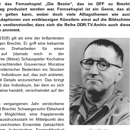
t das Fernsehspiel „Die Bestie“, das im DFF zu Brecht
tag produziert worden war. Fernsehspiel ist ein Genre, das al
en gelten kann, wobei doch viele Alltagsthemen wie auc
 Adaptionen von erstklassigen Künstlern einst auf die Bildschirm
verdienstvoller, dass sich die Reihe DDR-TV-Archiv auch diese
n annimmt.
1928) gilt als eine der brillantesten
en Brechts. Er griff eine bekannte
on Dreharbeiten für einen
ilm auf (damals noch in der
te (fiktive) Schauspieler Kochalow
erachtenden Gouverneur Muratow
ünstlerischer Bedenken ins Stocken
Individuum auf, das sich anbietet,
 Details anzureichern. Das bringt
 das Individuum, bei dem es sich
ow handelt, verschwindet auf der
 vergangenen Jahr verstorbene
d Brechts Schwiegersohn Ekkehard
 Möglichkeit, eine frappierende
 ausdrucksstark im Mittelpunkt des
zeichneten Ensemble (tatsächlich
m bulgarischen Fernsehfestival