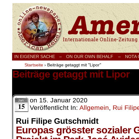
Internationale Onlinezeitung für Frieden
IN EIGENER SACHE
–
ON OUR OWN BEHALF –
NOTA
Startseite
›
Beiträge getaggt mit "Lipor"
Beiträge getaggt mit Lipor
1 Ergebnis.
on
15. Januar 2020
Jan.
15
Veröffentlicht In:
Allgemein
,
Rui Fili
Rui Filipe Gutschmidt
Europas grösster sozialer