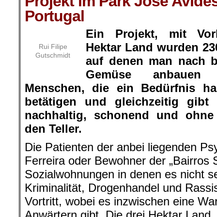
Projekt im Park José Avides
Portugal
Ein Projekt, mit Vor
Hektar Land wurden 230
Rui Filipe
Gutschmidt
auf denen man nach bi
Gemüse anbauen k
Menschen, die ein Bedürfnis ha
betätigen und gleichzeitig gib
nachhaltig, schonend und ohne
den Teller.
Die Patienten der anbei liegenden Ps
Ferreira oder Bewohner der „Bairros So
Sozialwohnungen in denen es nicht s
Kriminalität, Drogenhandel und Rassi
Vortritt, wobei es inzwischen eine War
Anwärtern gibt. Die drei Hektar Land, 