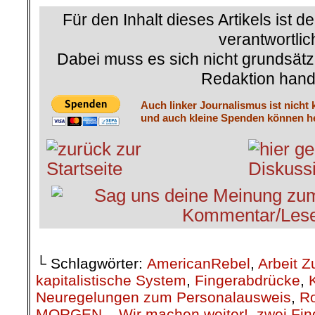
Für den Inhalt dieses Artikels ist d
verantwortlic
Dabei muss es sich nicht grundsätz
Redaktion hand
Auch linker Journalismus ist nicht 
und auch kleine Spenden können he
└ Schlagwörter:
AmericanRebel
,
Arbeit Z
kapitalistische System
,
Fingerabdrücke
,
Neuregelungen zum Personalausweis
,
Ro
MORGEN – Wir machen weiter!
,
zwei Fin