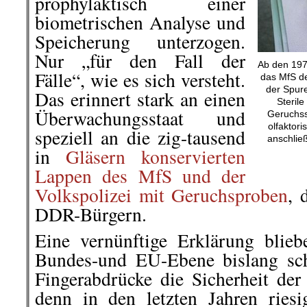
prophylaktisch einer
biometrischen Analyse und
Speicherung unterzogen.
Nur „für den Fall der
Ab den 1970
Fälle“, wie es sich versteht.
das MfS d
der Spure
Das erinnert stark an einen
Steril
Überwachungsstaat und
Geruchss
olfaktor
speziell an die zig-tausend
anschließ
in
Gläsern konservierten
Lappen des MfS und der
Volkspolizei mit Geruchsproben
, 
DDR-Bürgern.
Eine vernünftige Erklärung blie
Bundes-und EU-Ebene bislang sch
Fingerabdrücke die Sicherheit der
denn in den letzten Jahren ries