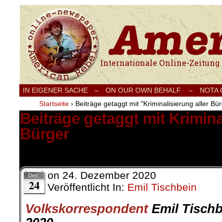
Internationale Onlinezeitung für Frieden
IN EIGENER SACHE
–
ON OUR OWN BEHALF –
NOTA
Startseite
›
Beiträge getaggt mit "Kriminalisierung aller Bü
Beiträge getaggt mit Krimina
Bürger
1 Ergebnis.
on
24. Dezember 2020
Dez.
24
Veröffentlicht In:
Emil Tischbein
Volkskorrespondent
Emil Tischb