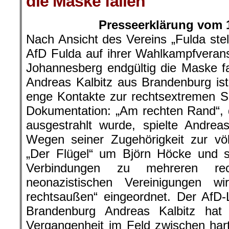
die Maske fallen
Presseerklärung vom 
Nach Ansicht des Vereins „Fulda stell
AfD Fulda auf ihrer Wahlkampfveran
Johannesberg endgültig die Maske f
Andreas Kalbitz aus Brandenburg is
enge Kontakte zur rechtsextremen S
Dokumentation: „Am rechten Rand“, 
ausgestrahlt wurde, spielte Andreas
Wegen seiner Zugehörigkeit zur vö
„Der Flügel“ um Björn Höcke und se
Verbindungen zu mehreren rech
neonazistischen Vereinigungen w
rechtsaußen“ eingeordnet. Der AfD
Brandenburg Andreas Kalbitz hat 
Vergangenheit im Feld zwischen har