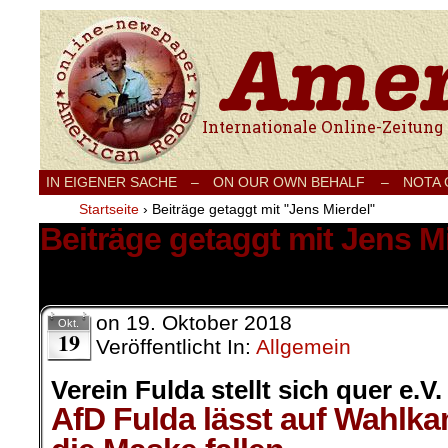
Internationale Onlinezeitung für Frieden
IN EIGENER SACHE
–
ON OUR OWN BEHALF –
NOTA
Startseite
›
Beiträge getaggt mit "Jens Mierdel"
Beiträge getaggt mit Jens M
1 Ergebnis.
on
19. Oktober 2018
Okt.
19
Veröffentlicht In:
Allgemein
Verein Fulda stellt sich quer e.V.
AfD Fulda lässt auf Wahlk